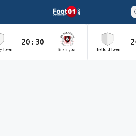
20:30
2
ry Town
Brislington
Thetford Town