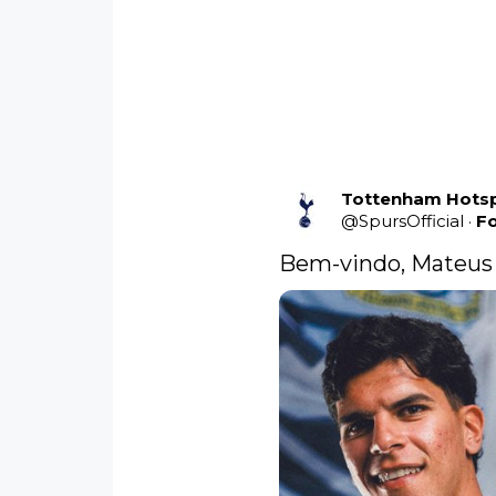
Tottenham Hots
@
SpursOfficial
·
F
Bem-vindo, Mateus 