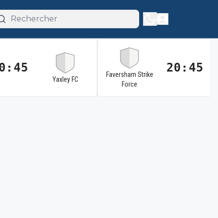
0:45
20:45
Faversham Strike
Yaxley FC
Force