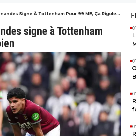
ernandes Signe À Tottenham Pour 99 ME, Ça Rigole
F
nandes signe à Tottenham
0
L
bien
M
0
O
B
0
R
f
0
R