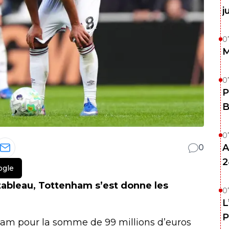
j
0
M
0
P
B
0
A
0
2
ogle
tableau, Tottenham s’est donne les
0
L
P
am pour la somme de 99 millions d’euros