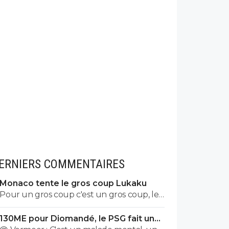
ERNIERS COMMENTAIRES
Monaco tente le gros coup Lukaku
Pour un gros coup c'est un gros coup, le
mec c'est un Sumotori !
130ME pour Diomandé, le PSG fait une
nouvelle offre