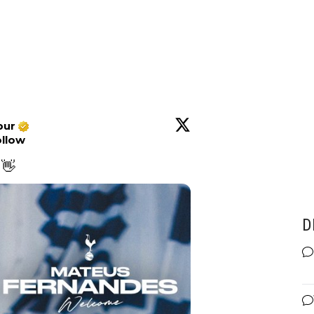
pur
ollow
👋 
D