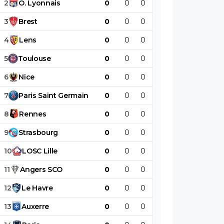
2
O
.
Lyonnais
0
0
0
0
0
0
3
Brest
0
0
0
0
0
0
4
Lens
0
0
0
0
0
0
5
Toulouse
0
0
0
0
0
0
6
Nice
0
0
0
0
0
0
7
Paris
Saint
Germain
0
0
0
0
0
0
8
Rennes
0
0
0
0
0
0
9
Strasbourg
0
0
0
0
0
0
10
LOSC
Lille
0
0
0
0
0
0
11
Angers
SCO
0
0
0
0
0
0
12
Le
Havre
0
0
0
0
0
0
13
Auxerre
0
0
0
0
0
0