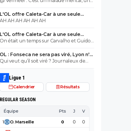
@ Vermeer : C'est un malade mental, un
cas très très grave. Beaucoup plus grave
L'OL offre Caleta-Car à une seule
que l'autre porc sur maxi.
condition
AH AH AH AH AH AH
L'OL offre Caleta-Car à une seule
condition
On était un temps sur Carvalho et Guido
Rodriguez... En panic buy, Blanc a bien
OL : Fonseca ne sera pas viré, Lyon n'a
validé ce joueur, je ne vois pas le raccourci.
pas l'argent pour le faire
Qui veut qu’il soit viré ? Journaleux de
merde
Ligue 1
Calendrier
Résultats
REGULAR SEASON
Équipe
Pts
J
V
N
D
BP
B
1
O
.
Marseille
0
0
0
0
0
0