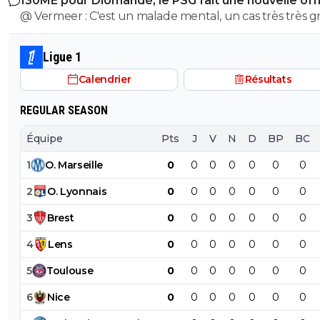
130ME pour Diomandé, le PSG fait une nouvelle off
@ Vermeer : C'est un malade mental, un cas très très gr
Beaucoup plus grave que l'autre porc sur maxi.
Ligue 1
Calendrier
Résultats
REGULAR SEASON
Équipe
Pts
J
V
N
D
BP
BC
1
O
.
Marseille
0
0
0
0
0
0
0
2
O
.
Lyonnais
0
0
0
0
0
0
0
3
Brest
0
0
0
0
0
0
0
4
Lens
0
0
0
0
0
0
0
5
Toulouse
0
0
0
0
0
0
0
6
Nice
0
0
0
0
0
0
0