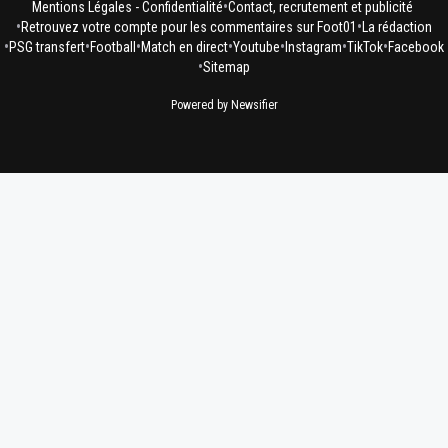
•
Mentions Légales - Confidentialité
Contact, recrutement et publicité
•
•
Retrouvez votre compte pour les commentaires sur Foot01
La rédaction
•
•
•
•
•
•
•
PSG transfert
Football
Match en direct
Youtube
Instagram
TikTok
Facebook
•
Sitemap
Powered by Newsifier