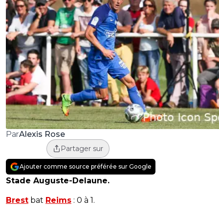
Alexis Rose
Par
Partager sur
Ajouter comme source préférée sur Google
Stade Auguste-Delaune.
Brest
bat
Reims
: 0 à 1.