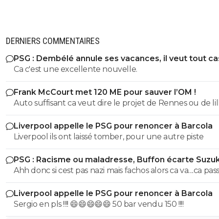
DERNIERS COMMENTAIRES
PSG : Dembélé annule ses vacances, il veut tout c
Ca c'est une excellente nouvelle.
Frank McCourt met 120 ME pour sauver l’OM !
Auto suffisant ca veut dire le projet de Rennes ou de lil
savoir vendre tes meilleur éléments chaques année p
Liverpool appelle le PSG pour renoncer à Barcola
pouvoir justement t'auto suffire .. perso non merci je p
Liverpool ils ont laissé tomber, pour une autre piste
etre ambitieux garder les meilleurs éléments et envoye
caillasse quitte a se tromper de temps en temps ca arrive
PSG : Racisme ou maladresse, Buffon écarte Suzuk
mais mac court na pas les épaules pour L'OM il aurait d
Ahh donc si cest pas nazi mais fachos alors ca va....ca passe
racheter nantes ou nice ou bordeaux pas L'OM ..
Liverpool appelle le PSG pour renoncer à Barcola
Sergio en pls !!!! 😄😄😄😄😄 50 bar vendu 150 !!!!