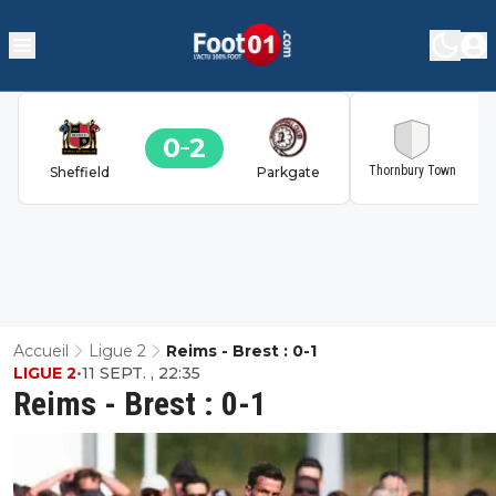
0
2
2
Thornbury Town
Sheffield
Parkgate
Accueil
Ligue 2
Reims - Brest : 0-1
LIGUE 2
•
11 SEPT. , 22:35
Reims - Brest : 0-1