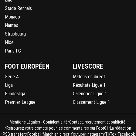
Stade Rennais
Monaco
Nantes
Strasbourg
Nice
Paris FC
FOOT EUROPÉEN
LIVESCORE
Serie A
Matchs en direct
Liga
Résultats Ligue 1
Bundesliga
Calendrier Ligue 1
Premier League
Classement Ligue 1
•
Mentions Légales - Confidentialité
Contact, recrutement et publicité
•
•
Retrouvez votre compte pour les commentaires sur Foot01
La rédaction
•
•
•
•
•
•
•
PSG transfert
Football
Match en direct
Youtube
Instagram
TikTok
Facebook