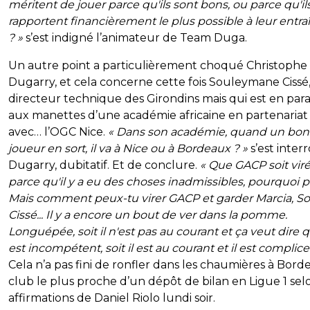
méritent de jouer parce qu'ils sont bons, ou parce qu'il
rapportent financièrement le plus possible à leur entra
? »
s’est indigné l’animateur de Team Duga.
Un autre point a particulièrement choqué Christophe
Dugarry, et cela concerne cette fois Souleymane Cissé
directeur technique des Girondins mais qui est en para
aux manettes d’une académie africaine en partenariat
avec… l’OGC Nice.
« Dans son académie, quand un bon
joueur en sort, il va à Nice ou à Bordeaux ? »
s’est inter
Dugarry, dubitatif. Et de conclure.
« Que GACP soit vir
parce qu'il y a eu des choses inadmissibles, pourquoi p
Mais comment peux-tu virer GACP et garder Marcia, So
Cissé... Il y a encore un bout de ver dans la pomme.
Longuépée, soit il n'est pas au courant et ça veut dire qu
est incompétent, soit il est au courant et il est complice
Cela n’a pas fini de ronfler dans les chaumières à Bord
club le plus proche d’un dépôt de bilan en Ligue 1 sel
affirmations de Daniel Riolo lundi soir.