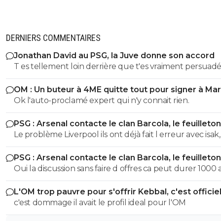
DERNIERS COMMENTAIRES
Jonathan David au PSG, la Juve donne son accord
T es tellement loin derrière que t'es vraiment persuadé
etre premier...^^ T'as lu l article ?
OM : Un buteur à 4ME quitte tout pour signer à Mar
Ok l'auto-proclamé expert qui n'y connait rien.
PSG : Arsenal contacte le clan Barcola, le feuilleton
relancé
Le problème Liverpool ils ont déjà fait l erreur avec isak, 
feront plus la même erreur, surtout que Slot est plus la , i
PSG : Arsenal contacte le clan Barcola, le feuilleton
feront plus la même erreur
relancé
Oui la discussion sans faire d offres ca peut durer 1000 a
ils veulent, la discussion ne veut rien dire
L'OM trop pauvre pour s'offrir Kebbal, c'est officie
c'est dommage il avait le profil ideal pour l'OM