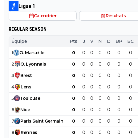
Ligue 1
Calendrier
Résultats
REGULAR SEASON
Équipe
Pts
J
V
N
D
BP
BC
1
O
.
Marseille
0
0
0
0
0
0
0
2
O
.
Lyonnais
0
0
0
0
0
0
0
3
Brest
0
0
0
0
0
0
0
4
Lens
0
0
0
0
0
0
0
5
Toulouse
0
0
0
0
0
0
0
6
Nice
0
0
0
0
0
0
0
7
Paris
Saint
Germain
0
0
0
0
0
0
0
8
Rennes
0
0
0
0
0
0
0