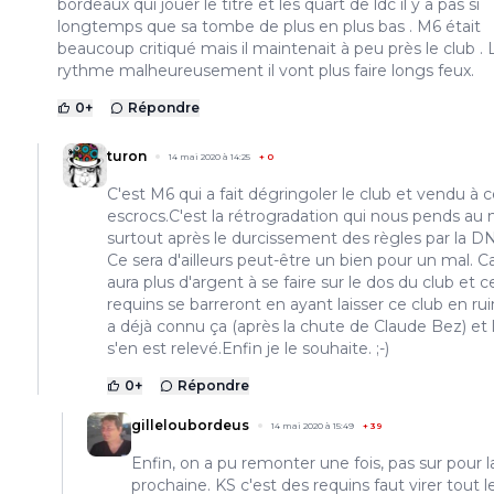
bordeaux qui jouer le titre et les quart de ldc il y a pas si
longtemps que sa tombe de plus en plus bas . M6 était
beaucoup critiqué mais il maintenait à peu près le club . 
rythme malheureusement il vont plus faire longs feux.
0
+
Répondre
turon
14 mai 2020 à 14:25
+
0
C'est M6 qui a fait dégringoler le club et vendu à 
escrocs.C'est la rétrogradation qui nous pends au 
surtout après le durcissement des règles par la D
Ce sera d'ailleurs peut-être un bien pour un mal. Car
aura plus d'argent à se faire sur le dos du club et c
requins se barreront en ayant laisser ce club en ru
a déjà connu ça (après la chute de Claude Bez) et 
s'en est relevé.Enfin je le souhaite. ;-)
0
+
Répondre
gilleloubordeus
14 mai 2020 à 15:49
+
39
Enfin, on a pu remonter une fois, pas sur pour l
prochaine. KS c'est des requins faut virer tout l