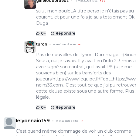
gilleloubordeus
14 mai 2020 à 15:46
+
39
salut mon poulet,A titre perso je n'étais pas au
courant, et pour une fois je suis totalement Ok
Duga
0
+
Répondre
turon
14 mai 2020 à 14:56
+
0
Pas de nouvelles de Tyrion. Dommage. :-(Sino
Sousa, oui je savais. Il y avait eu l'info 2-3 mois 
avoir signé son contrat, qu'il avait 1% (si je me
souviens bien) sur les transferts des
joueurs.
https://www.lequipe.fr/Foot...https://ww
ndins33.com...C'est
tout ce que j'ai pu retrouve
cette clause existe sous une autre forme. Plus ...
légale.
0
+
Répondre
lelyonnaiof59
14 mai 2020 à 11:56
+
1
C’est quand même dommage de voir un club comme