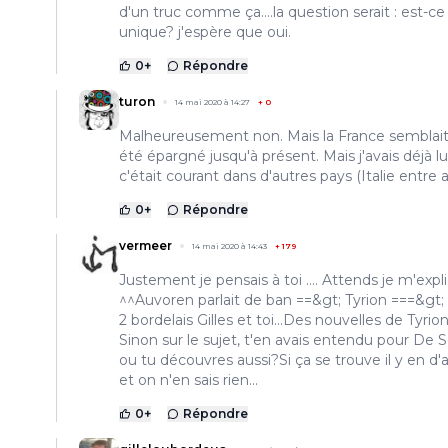
d'un truc comme ça....la question serait : est-ce
unique? j'espère que oui.
0
+
Répondre
turon
14 mai 2020 à 14:27
+
0
Malheureusement non. Mais la France semblait
été épargné jusqu'à présent. Mais j'avais déjà l
c'était courant dans d'autres pays (Italie entre a
0
+
Répondre
vermeer
14 mai 2020 à 14:43
+
179
Justement je pensais à toi .... Attends je m'expl
^^Auvoren parlait de ban ==&gt; Tyrion ===&gt;
2 bordelais Gilles et toi...Des nouvelles de Tyrio
Sinon sur le sujet, t'en avais entendu pour De 
ou tu découvres aussi?Si ça se trouve il y en d'
et on n'en sais rien...
0
+
Répondre