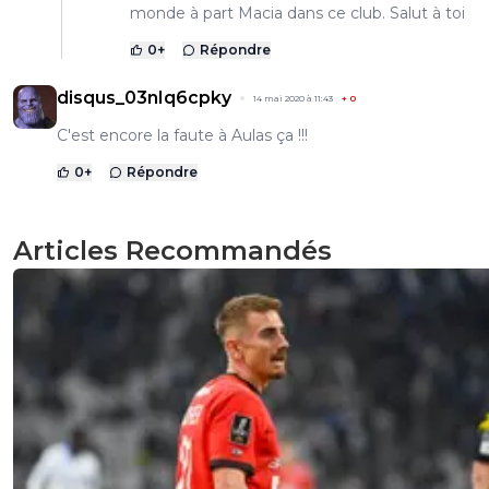
monde à part Macia dans ce club. Salut à toi
0
+
Répondre
disqus_03nIq6cpky
14 mai 2020 à 11:43
+
0
C'est encore la faute à Aulas ça !!!
0
+
Répondre
Articles Recommandés