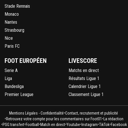
Stade Rennais
Monaco
Nantes
Strasbourg
Nice
Paris FC
FOOT EUROPÉEN
LIVESCORE
Serie A
Matchs en direct
Liga
Résultats Ligue 1
Bundesliga
Calendrier Ligue 1
Premier League
Classement Ligue 1
•
Mentions Légales - Confidentialité
Contact, recrutement et publicité
•
•
Retrouvez votre compte pour les commentaires sur Foot01
La rédaction
•
•
•
•
•
•
•
PSG transfert
Football
Match en direct
Youtube
Instagram
TikTok
Facebook