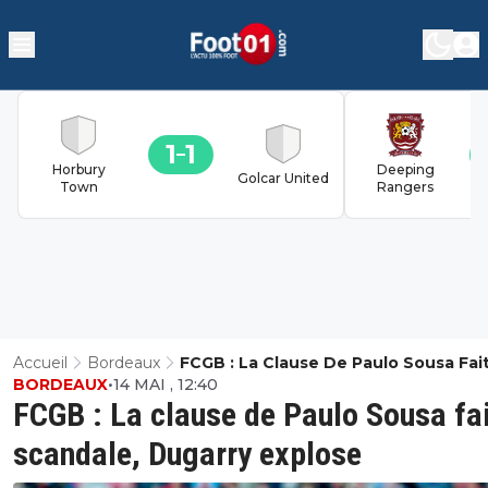
1
1
Horbury
Deeping
Golcar United
Town
Rangers
Accueil
Bordeaux
FCGB : La Clause De Paulo Sousa Fai
BORDEAUX
•
14 MAI , 12:40
Scandale, Dugarry Explose
FCGB : La clause de Paulo Sousa fa
scandale, Dugarry explose