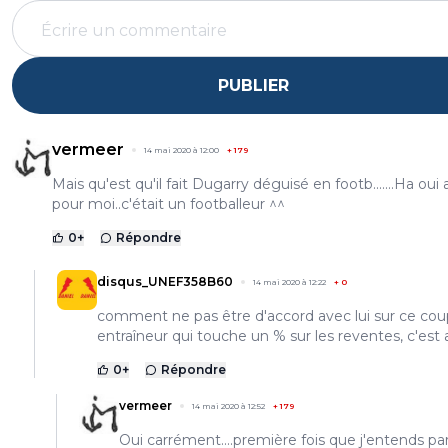
PUBLIER
vermeer
14 mai 2020 à 12:00
+
179
Mais qu'est qu'il fait Dugarry déguisé en footb.......Ha oui
pour moi..c'était un footballeur ^^
0
+
Répondre
disqus_UNEF358B60
14 mai 2020 à 12:22
+
0
comment ne pas être d'accord avec lui sur ce co
entraîneur qui touche un % sur les reventes, c'est
0
+
Répondre
vermeer
14 mai 2020 à 12:52
+
179
Oui carrément....première fois que j'entends par