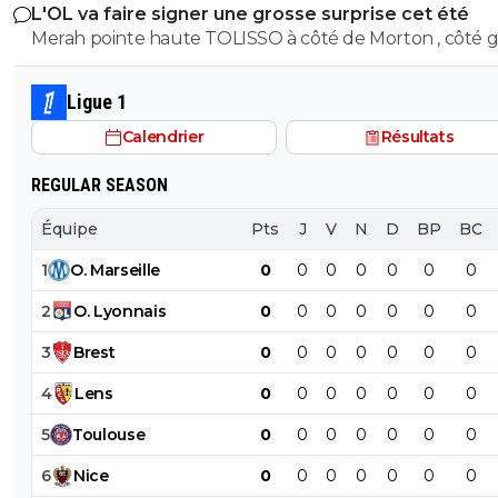
L'OL va faire signer une grosse surprise cet été
Merah pointe haute TOLISSO à côté de Morton , côté g
mais pouvant aussi se projeter devant et accompagner
Merah et/ou Fofana
Ligue 1
Calendrier
Résultats
REGULAR SEASON
Équipe
Pts
J
V
N
D
BP
BC
1
O
.
Marseille
0
0
0
0
0
0
0
2
O
.
Lyonnais
0
0
0
0
0
0
0
3
Brest
0
0
0
0
0
0
0
4
Lens
0
0
0
0
0
0
0
5
Toulouse
0
0
0
0
0
0
0
6
Nice
0
0
0
0
0
0
0