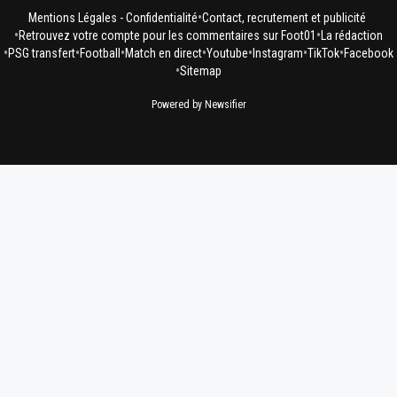
•
Mentions Légales - Confidentialité
Contact, recrutement et publicité
•
•
Retrouvez votre compte pour les commentaires sur Foot01
La rédaction
•
•
•
•
•
•
•
PSG transfert
Football
Match en direct
Youtube
Instagram
TikTok
Facebook
•
Sitemap
Powered by Newsifier