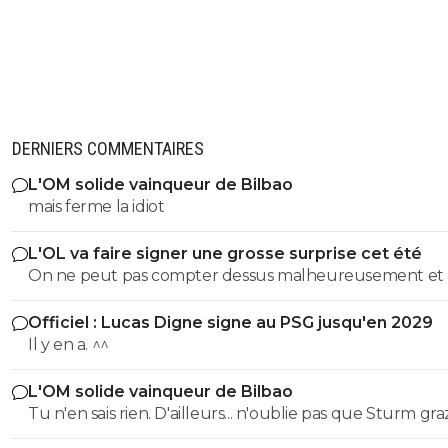
DERNIERS COMMENTAIRES
L'OM solide vainqueur de Bilbao
mais ferme la idiot
L'OL va faire signer une grosse surprise cet été
On ne peut pas compter dessus malheureusement et
son prêt ça a permis de prendre le latéral droit suisse.
Officiel : Lucas Digne signe au PSG jusqu'en 2029
Il y en a. ^^
L'OM solide vainqueur de Bilbao
Tu n'en sais rien. D'ailleurs... n'oublie pas que Sturm graz...
peut tout à fair renverser la vapeur et éliminer le Fener