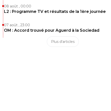
0
+
Répondre
08 août , 00:00
L2 : Programme TV et résultats de la 1ère journée
noname
13 août 2021 à 22:35
+
0
dans la rotation il peut servir, on est jamais a l'abri de ble
07 août , 23:00
des titulaires etc et malgré qu'il se soit un peu perdu ch
nous, ça reste un joueur qui a de la qualité intrinsèqueme
OM : Accord trouvé pour Aguerd à la Sociedad
0
+
Répondre
Plus d'articles