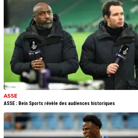
flaco75-reviens-l-o
14 août 2021 à 6:03
+
787
Bah , on l’a réssigné pour pouvoir le revendre donc faison
au plus vite …. On n’en peut plus du CasperDragster 😤😤
🇧🇷🇦🇷🇮🇹
0
+
Répondre
chingachgooq
14 août 2021 à 00:56
+
0
Une pub de messi avec budweiser "never dream alone" 
nouvelle PUB de budweiser " now dream bigger" hahah
0
+
Répondre
ASSE
ASSE : Bein Sports révèle des audiences historiques
droid2x
13 août 2021 à 23:49
+
0
Bon voyons voir donc on a Kherer à leverkusen (rajoutez
millions il est à vous), Draxler à la Lazio...., Kurzawa à
l'OL.....Personne pour Herrera? Gueye? On peut faire des 
d'amis si vous les prenez en pack.......