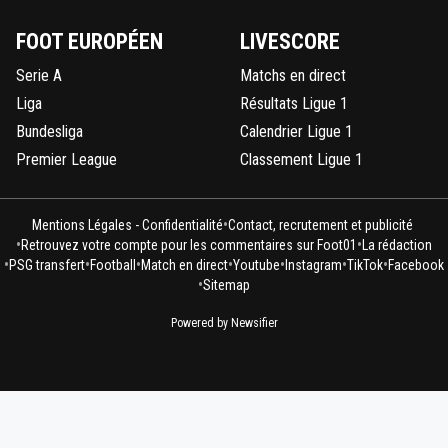
FOOT EUROPÉEN
LIVESCORE
Serie A
Matchs en direct
Liga
Résultats Ligue 1
Bundesliga
Calendrier Ligue 1
Premier League
Classement Ligue 1
•
Mentions Légales - Confidentialité
Contact, recrutement et publicité
•
•
Retrouvez votre compte pour les commentaires sur Foot01
La rédaction
•
•
•
•
•
•
•
PSG transfert
Football
Match en direct
Youtube
Instagram
TikTok
Facebook
•
Sitemap
Powered by Newsifier