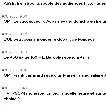
ASSE : Bein Sports révèle des audiences historiques
saftq-psg4life-ultra
13 août 2021 à 22:40
+
0
c'est bien d'avoir resigné cette chèvre avec un salaire de
08 août , 9:00
dingue, maintenant on va le payer pour qu'il aille jouer ail
OM : Le successeur d'Aubameyang déniché en Belg
Bravo Leo, masterclass sur masterclass.. Apres on se d
pourquoi il a aucun pouvoir de décision quand il s'agit de 
venir ramos messi, un vrai pantin incompétent.
08 août , 8:40
L’OL peut déjà annoncer le départ de Fonseca
0
+
Répondre
usuf
08 août , 8:20
13 août 2021 à 23:44
+
0
Le PSG exige 160 ME, Barcola retenu à Paris
Bo écoute tant que des mecs en sont à se créer 
profil de troll car sûrement pas le courage de l ouvr
dans la vie réelle c est qu il a tout bon non?
08 août , 8:00
OM : Frank Lampard rêve d’un Marseillais au salaire
0
+
Répondre
olivier-atton
13 août 2021 à 23:00
+
2443
08 août , 7:40
TV : PSG-Manchester United, à quelle heure et sur q
Oh mon gros con d'anti-psg masqué sous son Fa
pseudo
chaîne ?