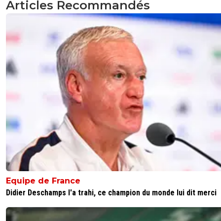
Articles Recommandés
Je ne sais pas d'où sortent ces chiffres, mais il
paraissent très exagérés. Il était à 7.2M€/an bru
baissé son salaire pour prolonger et je crois qu'
parle de 6M€
0
+
Répondre
stadwylk
14 août 2021 à 9:19
+
0
Merci !C'est vrai que c'est difficilement jouable
Lyon.
0
+
Répondre
no-13-baby
14 août 2021 à 7:22
+
3
Il veut pas venir a Lyon, lui ?
0
+
Répondre
Equipe de France
maximus261
14 août 2021 à 7:38
+
145
Didier Deschamps l'a trahi, ce champion du monde lui dit merci
Il prend pas les tickets resto^^
0
+
Répondre