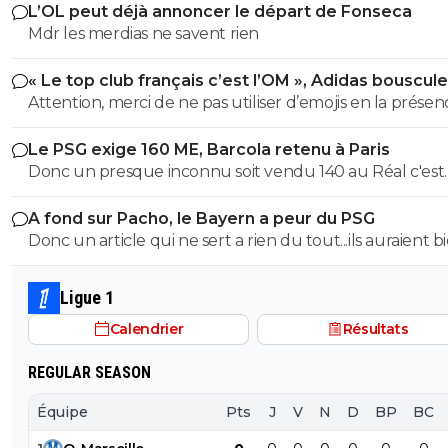
L’OL peut déjà annoncer le départ de Fonseca
Mdr les merdias ne savent rien
« Le top club français c’est l’OM », Adidas bouscule
PSG
Attention, merci de ne pas utiliser d’emojis en la prése
Raymond Q qui a un traumatisme de l enfance lié à ces
Le PSG exige 160 ME, Barcola retenu à Paris
derniers; pour le soutenir, vous pouvez adhérer à son
Donc un presque inconnu soit vendu 140 au Réal c'est
association se prétendant faire partie d’une « élite » litté
normal et un double détenteur de la LDC soit à un pri
se refusant catégoriquement l utilisation d emojis bien 
A fond sur Pacho, le Bayern a peur du PSG
faiblard normal ?? Messieurs les anglais allez vous faire ...
populaire à son goût et surtout incompréhensible pou
Donc un article qui ne sert a rien du tout...ils auraient b
gros globes oculaires de sardine. Cordialement.
voulu mais finalement non...je peux en écrire 200 des ar
comme ca !
Ligue 1
Calendrier
Résultats
REGULAR SEASON
Équipe
Pts
J
V
N
D
BP
BC