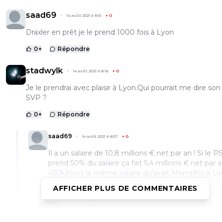
saad69
14 août 2021 à 8:51
+
0
Draxler en prêt je le prend 1000 fois à Lyon
0
+
Répondre
stadwylk
14 août 2021 à 8:16
+
0
Je le prendrai avec plaisir à Lyon.Qui pourrait me dire son 
SVP ?
0
+
Répondre
saad69
14 août 2021 à 8:57
+
0
Il a un salaire de 10,8 millions € net par an ! Si le 
prend 50% du salaire ça fait 5,4 millions € net par a
450k/mois le même salaire qu'avait Memphis à L
AFFICHER PLUS DE COMMENTAIRES
0
+
Répondre
psg-go-1974
15 août 2021 à 10:20
+
0