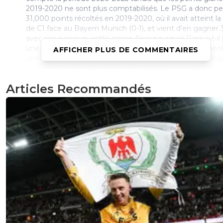
2019-2020 ne sont plus comptabilisés. Le PSG a donc pe
31,000 points récoltés en 2019-2020, où il avait atteint la 
de C1 face au Bayern Munich (0-1), et vient d'en gagner 
avec son parcours cette saison.Alors pourquoi Paris a-t-il
une place malgré un gain de 2,500 points ? Car Liverpool 
AFFICHER PLUS DE COMMENTAIRES
une meilleure opération : les Reds profitent de ce cha
de période pour obtenir un gain de 11,500 points (18,000
en 2019-2020 remplacés par 29,500 points). Et voilà c
Articles Recommandés
le club anglais, 5e avec 2,000 points de moins que le PSG
dernier, prend la 4e place avec désormais 7,000 points de
Devant, le Real Madrid a repris la tête du classement en
doublant Manchester City et le Bayern Munich."
0
+
Répondre
hardstylerz
03 juin 2025 à 15:38
+
0
Les chapeaux on s'en fout, mais le classement UEFA mon
puissance un club, y rester longtemps démontre qu'on 
bien
0
+
Répondre