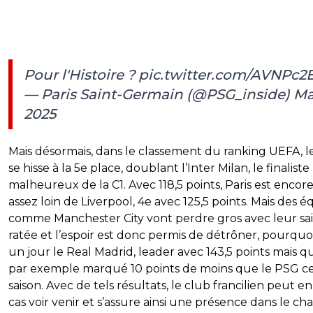
Pour l'Histoire ?
pic.twitter.com/AVNPc2
— Paris Saint-Germain (@PSG_inside)
Ma
2025
Mais désormais, dans le classement du ranking UEFA, 
se hisse à la 5e place, doublant l’Inter Milan, le finaliste
malheureux de la C1. Avec 118,5 points, Paris est encor
assez loin de Liverpool, 4e avec 125,5 points. Mais des é
comme Manchester City vont perdre gros avec leur sa
ratée et l’espoir est donc permis de détrôner, pourquoi
un jour le Real Madrid, leader avec 143,5 points mais qu
par exemple marqué 10 points de moins que le PSG c
saison. Avec de tels résultats, le club francilien peut e
cas voir venir et s’assure ainsi une présence dans le c