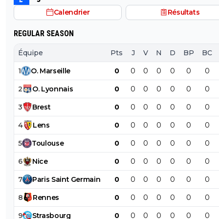
Calendrier
Résultats
REGULAR SEASON
Équipe
Pts
J
V
N
D
BP
BC
1
O
.
Marseille
0
0
0
0
0
0
0
2
O
.
Lyonnais
0
0
0
0
0
0
0
3
Brest
0
0
0
0
0
0
0
4
Lens
0
0
0
0
0
0
0
5
Toulouse
0
0
0
0
0
0
0
6
Nice
0
0
0
0
0
0
0
7
Paris
Saint
Germain
0
0
0
0
0
0
0
8
Rennes
0
0
0
0
0
0
0
9
Strasbourg
0
0
0
0
0
0
0