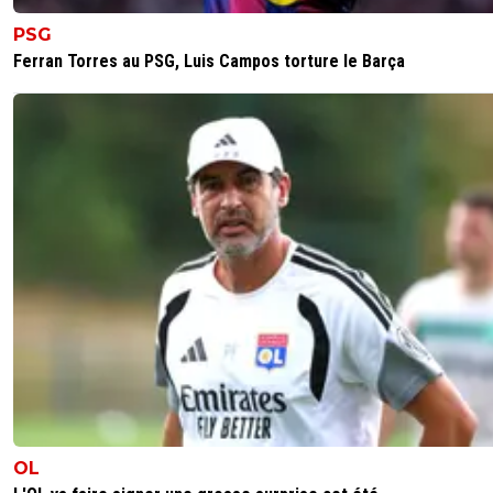
part ma génération et pour l'olympique lyonnais pour so
incroyable centre de formation et sa constance en coup
PSG
d'Europe avec des moyens plus modestes que les gros.
Ferran Torres au PSG, Luis Campos torture le Barça
dehors de ces quelques clubs et l’équipe de France, rien.
0
+
Répondre
maubelan
03 juin 2025 à 10:36
+
0
Le fait d'être dans le chapeau 1 n'a plus aucune importa
avec la nouvelle version chaque équipe jouent contre 2 c
de chaque chapeau (que tu sois dans la premier ou le de
chapeau ne change rien)
0
+
Répondre
75bez13
03 juin 2025 à 10:08
+
0
LEGENDAIRES ...!!!!
0
+
Répondre
OL