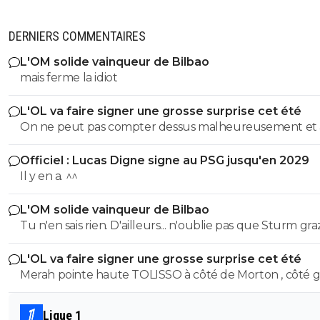
DERNIERS COMMENTAIRES
L'OM solide vainqueur de Bilbao
mais ferme la idiot
L'OL va faire signer une grosse surprise cet été
On ne peut pas compter dessus malheureusement et
son prêt ça a permis de prendre le latéral droit suisse.
Officiel : Lucas Digne signe au PSG jusqu'en 2029
Il y en a. ^^
L'OM solide vainqueur de Bilbao
Tu n'en sais rien. D'ailleurs... n'oublie pas que Sturm graz...
peut tout à fair renverser la vapeur et éliminer le Fener
L'OL va faire signer une grosse surprise cet été
Merah pointe haute TOLISSO à côté de Morton , côté g
mais pouvant aussi se projeter devant et accompagner
Merah et/ou Fofana
Ligue 1