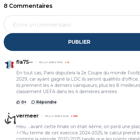
8 Commentaires
PUBLIER
fla75--
03 juin 2025 à 19:16
+
0
En tout cas, Paris disputera la 2e Coupe du monde Footb
2029, car ayant gagné la LDC ils seront qualifiés d'office, 
ils prennent les 4 derniers vainqueurs, plus les 8 meilleur
classement UEFA dans les 4 dernières années
0
+
Répondre
vermeer
03 juin 2025 à 15:45
+
180
Heu ....avant cette finale on était 4ème, on perd une pla
^^"Au terme de cet exercice 2024-2025, le calcul prend 
compte la période 2020-2025 tandis que les points glan