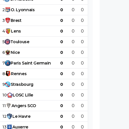
2
O
.
Lyonnais
0
0
0
0
0
0
3
Brest
0
0
0
0
0
0
4
Lens
0
0
0
0
0
0
5
Toulouse
0
0
0
0
0
0
6
Nice
0
0
0
0
0
0
7
Paris
Saint
Germain
0
0
0
0
0
0
8
Rennes
0
0
0
0
0
0
9
Strasbourg
0
0
0
0
0
0
10
LOSC
Lille
0
0
0
0
0
0
11
Angers
SCO
0
0
0
0
0
0
12
Le
Havre
0
0
0
0
0
0
13
Auxerre
0
0
0
0
0
0