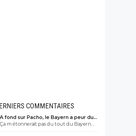
ERNIERS COMMENTAIRES
A fond sur Pacho, le Bayern a peur du
PSG
Ça m étonnerait pas du tout du Bayern
par rapport au profil athlétique et mental