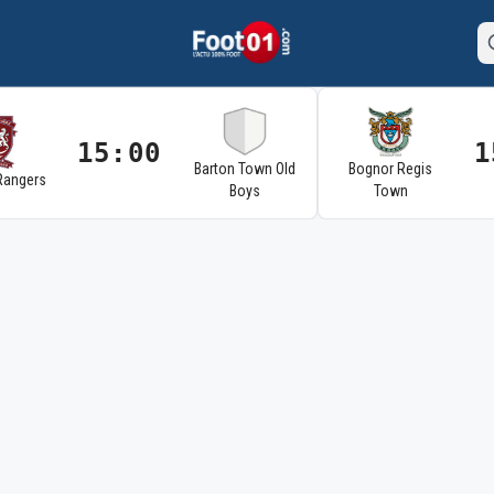
15:00
1
Barton Town Old
Bognor Regis
Rangers
Boys
Town