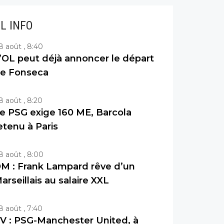
IL INFO
8 août , 8:40
’OL peut déjà annoncer le départ
e Fonseca
8 août , 8:20
e PSG exige 160 ME, Barcola
etenu à Paris
8 août , 8:00
M : Frank Lampard rêve d’un
arseillais au salaire XXL
8 août , 7:40
V : PSG-Manchester United, à