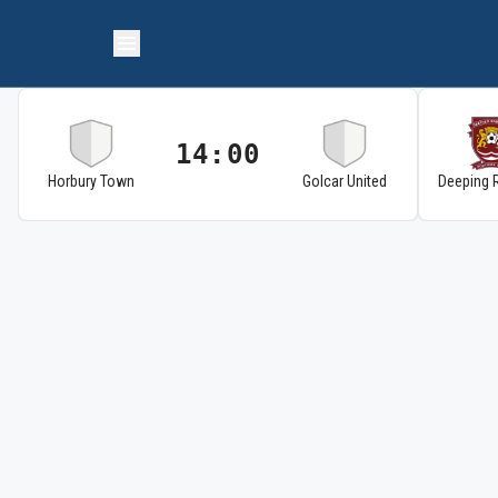
14:00
Horbury Town
Golcar United
Deeping 