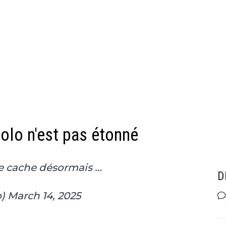
iolo n'est pas étonné
e cache désormais …
D
o)
March 14, 2025