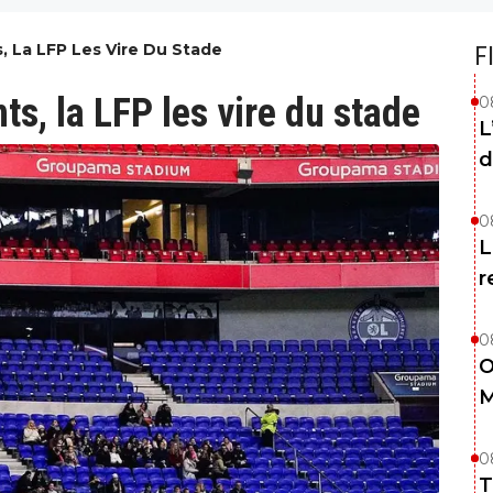
s, La LFP Les Vire Du Stade
F
ts, la LFP les vire du stade
0
L
d
0
L
r
0
O
M
0
T