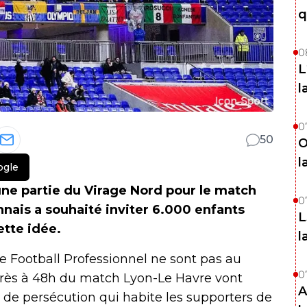
q
0
L
l
0
50
O
l
ogle
une partie du Virage Nord pour le match
0
nais a souhaité inviter 6.000 enfants
L
ette idée.
l
 de Football Professionnel ne sont pas au
0
ogrès à 48h du match Lyon-Le Havre vont
A
 de persécution qui habite les supporters de