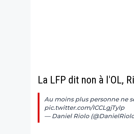
La LFP dit non à l'OL, R
Au moins plus personne ne s
pic.twitter.com/ICCLgjTylp
— Daniel Riolo (@DanielRiol