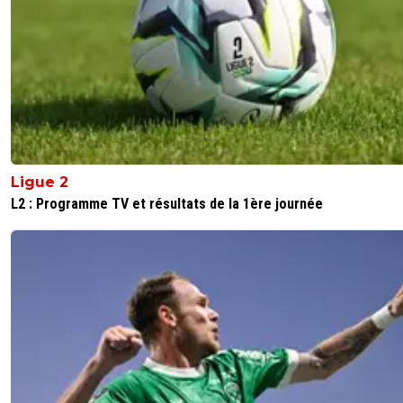
dans le mot "club " Ceci comprend l histoire, la
passion, la fidélité, les supporters, les résultats, 
palmarès, l apport pour la nation etc etcEn auc
il y a sur ce site un 11 de mongols Marseillais et 
a réussit a faire un effectif complet avec un
entraineur et une pom pom girl rien que de Ly
🤣
0
+
Répondre
Ligue 2
nanar
07 août 2025 à 12:48
+
0
L2 : Programme TV et résultats de la 1ère journée
Ptain le pire c'est que c'est vrai , bcp de footix
nous malheureusement mais bon des fadas qu
refusent le debat chez vous ça existe aussi on 
se le cacher
0
+
Répondre
greg-roi
07 août 2025 à 13:11
+
283
Ca dépend quel débat ? Si c est constructif oui
si c est pour rabâcher des choses inutile, quel es
intérêt ?