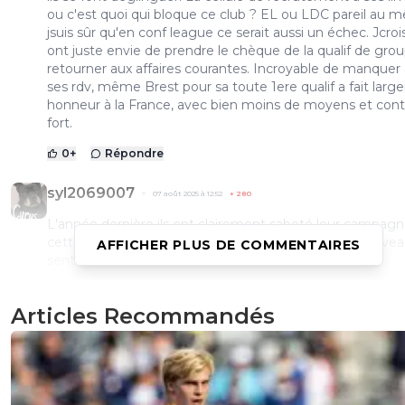
ou c'est quoi qui bloque ce club ? EL ou LDC pareil au 
jsuis sûr qu'en conf league ce serait aussi un échec. Jcrois
ont juste envie de prendre le chèque de la qualif de gro
retourner aux affaires courantes. Incroyable de manquer
ses rdv, même Brest pour sa toute 1ere qualif a fait lar
honneur à la France, avec bien moins de moyens et cont
fort.
0
+
Répondre
syl2069007
07 août 2025 à 12:52
+
280
L'année dernière ils ont clairement saboté leur campagn
cette année l'equipe n'est tout simplement pas au nivea
AFFICHER PLUS DE COMMENTAIRES
sent le ventre mou toute sla saison.
0
+
Répondre
Articles Recommandés
hardstylerz
07 août 2025 à 18:18
+
0
Tu parles, ça va encore se retrouver à jouer l'EL sa
qu'ils la jetteront pour se concentrer sur le champ
où ils ferton top 4-5 et recommenceront à chier su