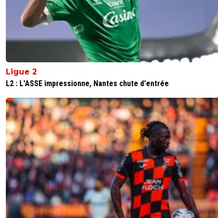
0
+
Répondre
nanar
07 août 2025 à 12:49
+
0
Notre base de supporters et aussi un peu moin
agée , donc plus sur internet automatiquement
à la seul periode dorée de lyon qui est plus rece
Ligue 2
0
+
Répondre
L2 : L'ASSE impressionne, Nantes chute d'entrée
greg-roi
07 août 2025 à 13:18
+
283
C est clair oui et aussi ce site est un peu un fo
Lyonnais Comme de partout et dans chaque
corporation, + il y a de monde et forcement + il
des abrutis mais aussi de personnes bienC est
mathématique
0
+
Répondre
lyon1973
07 août 2025 à 11:11
+
1