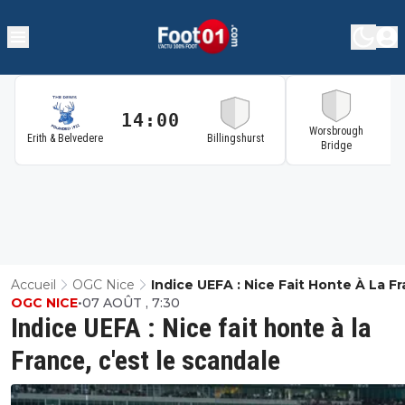
14:00
1
Worsbrough
Erith & Belvedere
Billingshurst
Bridge
Accueil
OGC Nice
Indice UEFA : Nice Fait Honte À La F
OGC NICE
•
07 AOÛT , 7:30
C'est Le Scandale
Indice UEFA : Nice fait honte à la
France, c'est le scandale