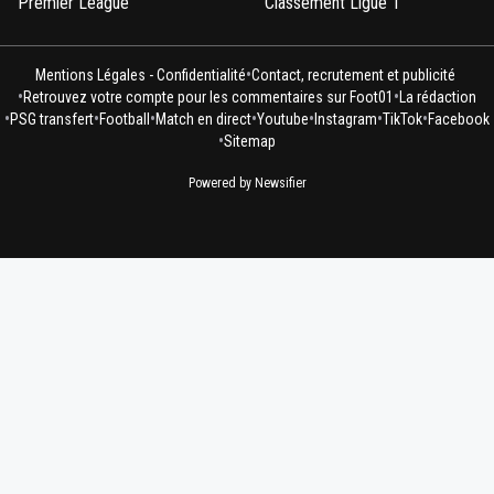
Premier League
Classement Ligue 1
nanar
07 août 2025 à 12:34
+
0
•
Donc tu veux pas entendre qu'une equipe peu
Mentions Légales - Confidentialité
Contact, recrutement et publicité
•
•
battre une equipe pour forte qu'elle sur une do
Retrouvez votre compte pour les commentaires sur Foot01
La rédaction
•
•
•
•
•
•
•
confrontation , et quand tu dis amplement et qu
PSG transfert
Football
Match en direct
Youtube
Instagram
TikTok
Facebook
•
eu une seance de penalty je trouve ça un peu
Sitemap
exagéré
Powered by Newsifier
0
+
Répondre
greg-roi
07 août 2025 à 12:39
+
283
Bien sur que je l entend et c est la raison pour l
je te parle de mérite et de logique au vu des 2
matchs + la prolongationC est la ou je te ment
la différence de la séance de TAB en coupe de
en un match sans prolongation ou les exploits 
donc + possible
0
+
Répondre
nanar
07 août 2025 à 12:46
+
0