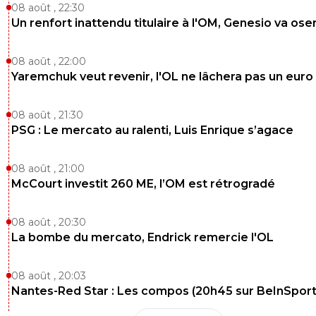
08 août , 22:30
0
+
Répondre
Un renfort inattendu titulaire à l'OM, Genesio va ose
lyon1973
07 août 2025 à 18:15
+
1
En europa oui un bon parcours avec des bons t
08 août , 22:00
! Je ne minimise pas mais quand tu fais au pror
Yaremchuk veut revenir, l'OL ne lâchera pas un euro
années en Europe par rapport à Lyon , Marseille
quasiment joué chaque saison et reste encore
08 août , 21:30
derrière Lyon à cause de quoi? De leur parcour
catastrophique chaque fois qu’ils étaient en E
PSG : Le mercato au ralenti, Luis Enrique s’agace
0
+
Répondre
08 août , 21:00
nanar
07 août 2025 à 20:19
+
0
McCourt investit 260 ME, l’OM est rétrogradé
y a encore la demi de ldc pour nous aussi , l'an
prochain on va passer en dessous
08 août , 20:30
La bombe du mercato, Endrick remercie l'OL
0
+
Répondre
maubelan
07 août 2025 à 10:19
+
0
08 août , 20:03
Nantes-Red Star : Les compos (20h45 sur BeInSport
Ce n'est pas une surprise, Nice a toujours eu ce type de
résultats2016 2017 4 points2017 2018 6 points2020 2021 