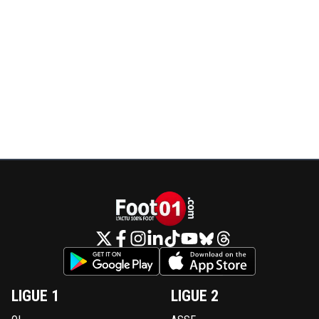
complexe d avoir écrit seul le PSG peut battre
Benfica Naturellement, je t ai rafraîchis la mém
ans avant
0
+
Répondre
nanar
07 août 2025 à 12:19
+
0
J'ai dis effleurer leur niveau , tu peux perdre co
une equipe plus faible ( et vous etes bien au c
en CDF meme si lyon aussi cette année haha)E
n'as pas parlé d'equipe ou de club , je te cite "
on n est pas moins performant qu un Benfica e
a encore et encore prouvé" Le fait est que jusq
que vous le prouviez cette année vos perform
sont bien en deça des leurs sur les evenement
passés ( après que votre equipe de cette année
rien à envier à celle de Benfica on verra sur pièc
0
+
Répondre
greg-roi
07 août 2025 à 12:22
+
283
LIGUE 1
LIGUE 2
Avec le mot club, les coupes d Europe ont