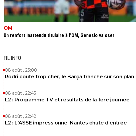
Nice même combat que Marseille ! À chaque fois que ce
équipes jouent l’Europe c’est la douche froide
0
+
Répondre
OM
nanar
07 août 2025 à 12:29
+
0
Un renfort inattendu titulaire à l'OM, Genesio va oser
N'importe quoi , regarde un peu les resultats avan
dire de telles insanités
FIL INFO
0
+
Répondre
lyon1973
08 août , 23:00
07 août 2025 à 15:31
+
1
Rodri coûte trop cher, le Barça tranche sur son plan
Combien de point gagner par l’OM en LDC ces
dernières années ? Allez j’attends 😉
08 août , 22:43
0
+
Répondre
L2 : Programme TV et résultats de la 1ère journée
nanar
07 août 2025 à 15:33
+
0
08 août , 22:42
pk ne pas parler de l'europa league c'est un pe
L2 : L'ASSE impressionne, Nantes chute d'entrée
malhonnete , au coef ils sont juste en dessous
lyon donc rien à voir desolé