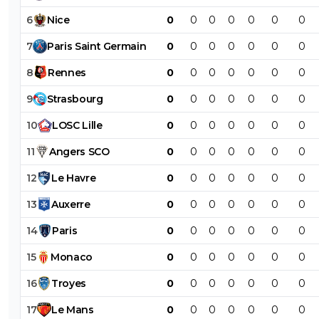
et encore même ceux-là Brest et Lille ont réuss
taper. Faut juste arrêter ces excuses, surtout à
6
Nice
0
0
0
0
0
0
0
moment de l'année où les cartes sont totalem
rebattues
7
Paris
Saint
Germain
0
0
0
0
0
0
0
0
+
Répondre
8
Rennes
0
0
0
0
0
0
0
greg-roi
07 août 2025 à 11:16
+
283
9
Strasbourg
0
0
0
0
0
0
0
Il y a 2 ans, on les a éliminé pourtant
10
LOSC
Lille
0
0
0
0
0
0
0
0
+
Répondre
11
Angers
SCO
0
0
0
0
0
0
0
nanar
07 août 2025 à 11:48
+
0
12
Le
Havre
0
0
0
0
0
0
0
oui et lyon a eliminé Man city en 2021 et est c
13
Auxerre
0
0
0
0
0
0
0
ça fait de lyon un meilleur club que Man city d
?
14
Paris
0
0
0
0
0
0
0
0
+
Répondre
15
Monaco
0
0
0
0
0
0
0
greg-roi
07 août 2025 à 11:53
+
283
16
Troyes
0
0
0
0
0
0
0
Il n y a pas eut une pandemie et un arrêt de
championnat ainsi que l adversaire qui a joué 
17
Le
Mans
0
0
0
0
0
0
0