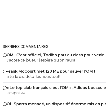
benfica chez eux , donc nice est dans la normeOk la sais
dernière c'etait honteux mais là c'est logique
0
+
Répondre
hardstylerz
07 août 2025 à 18:19
+
0
C'est bien sauf que Nice a joué à domicile.
0
+
Répondre
DERNIERS COMMENTAIRES
lyon1973
07 août 2025 à 11:13
+
1
OM : C’est officiel, Todibo part au clash pour venir
Et si !!! Lyon a gagné chez eux en 2018 2-3😉
J'adore ce joueur j'espère qu'on l'aura
0
+
Répondre
Frank McCourt met 120 ME pour sauver l’OM !
chris
07 août 2025 à 12:18
+
0
si tu le dis...detailles nous tout!
Pourquoi parler de Lyon une équipe qui l'anné
prochaine va déposer le bilan
« Le top club français c’est l’OM », Adidas bouscule
PSG
jackpot ^^
0
+
Répondre
nanar
07 août 2025 à 11:51
+
0
OL-Sparta menacé, un dispositif énorme mis en pl