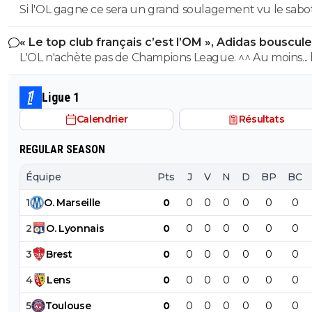
Si l'OL gagne ce sera un grand soulagement vu le sab
Non c'est faux , j'ai fais comme toi , google , ma
etais aller plus loin que le titre tu aurais vu que 
incroyable du farfelu sans froc Fonseca au match allé. S
passait dans le stade national du Portugual et 
« Le top club français c’est l’OM », Adidas bouscule
perd ce sera aussi une grande victoire et une énorme
l'estadio de la luz , et c'etait un match amical e
PSG
L'OL n'achète pas de Champions League. ^^ Au moins... l'OM a
délivrance avec un possible licenciement de ce clown.
un point commun avec le PSG. Mdr Adidas ne se trompe pas
0
+
Répondre
avec l'OL qui est une valeur sûre... contrairement à l'OM
Ligue 1
thibault-ferguitred
07 août 2025 à 9:43
+
0
Calendrier
Résultats
Nice jouait à domicile.
REGULAR SEASON
0
+
Répondre
nanar
07 août 2025 à 10:29
+
0
Équipe
Pts
J
V
N
D
BP
BC
je sais mais en l'occurence perdre contre Benfi
1
O
.
Marseille
0
0
0
0
0
0
0
c'est normal , hors PSG y a pas un club qui effl
leur niveau
2
O
.
Lyonnais
0
0
0
0
0
0
0
0
+
Répondre
3
Brest
0
0
0
0
0
0
0
hardstylerz
07 août 2025 à 18:20
+
0
4
Lens
0
0
0
0
0
0
0
Archi faux déjà, Benfica c'est pas un ogre eur
5
Toulouse
0
0
0
0
0
0
0