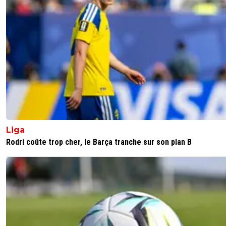
pts uefa.
0
+
Répondre
greg-roi
07 août 2025 à 11:15
+
283
Elle est rigolote la pompom girl Lyon73 + bas Il y a enco
ans, on a atteint un tour en C3 que son petit club n a pas
dépassé en 70 ans d existence 🤣
0
+
Répondre
nanar
07 août 2025 à 12:41
+
0
Liga
Eh doucement avec le petit club , un club moins 
Rodri coûte trop cher, le Barça tranche sur son plan B
que marseille historiquement ok , on a tjr un meill
indice uefa que vous en attendant
0
+
Répondre
greg-roi
07 août 2025 à 12:46
+
283
Un indice UEFA est une image de résultat en 
d Europe sur 5 ans et c est en aucun cas un cri