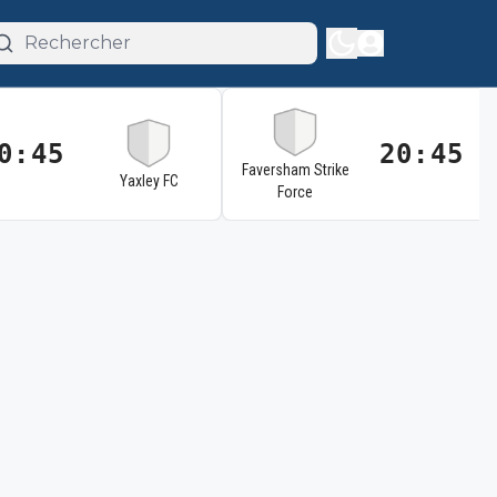
0:45
20:45
Faversham Strike
Yaxley FC
Force