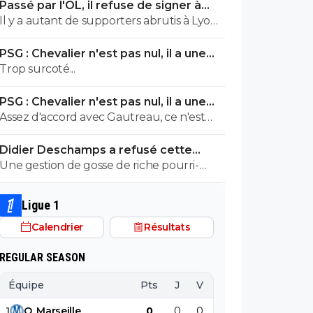
Passé par l'OL, il refuse de signer à
présomption d'innocence abruti?
l'OM
Il y a autant de supporters abrutis à Lyon
qu'à Marseille
PSG : Chevalier n'est pas nul, il a une
dernière chance
Trop surcoté...
PSG : Chevalier n'est pas nul, il a une
dernière chance
Assez d'accord avec Gautreau, ce n'est
pas au niveau technique qu'il a un
Didier Deschamps a refusé cette
problème. Mais pour être un top gardien,
demande honteuse
Une gestion de gosse de riche pourri-
il faut un mental d'acier. C'est là qu'il doit
gâté. On n'est pas loin du film "Le jouet".
prouver. A Paris ou ailleurs.
Ligue 1
Calendrier
Résultats
REGULAR SEASON
Équipe
Pts
J
V
N
D
BP
B
1
O
.
Marseille
0
0
0
0
0
0