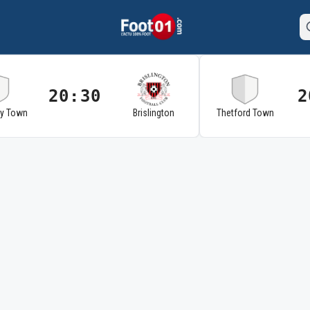
20:30
2
ry Town
Brislington
Thetford Town