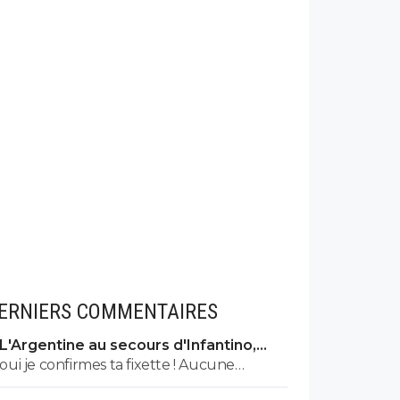
ERNIERS COMMENTAIRES
L'Argentine au secours d'Infantino,
tout s'explique
oui je confirmes ta fixette ! Aucune
condamnation à ce jour, ca te parle pas la