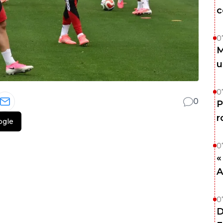
c
0
M
u
0
0
P
r
ogle
0
«
A
0
D