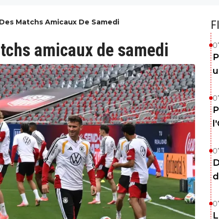
Des Matchs Amicaux De Samedi
F
tchs amicaux de samedi
0
P
u
0
P
l
0
D
d
0
L