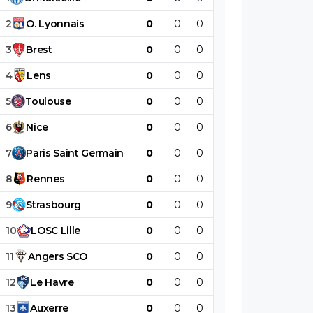
2
O
.
Lyonnais
0
0
0
0
0
0
3
Brest
0
0
0
0
0
0
4
Lens
0
0
0
0
0
0
5
Toulouse
0
0
0
0
0
0
6
Nice
0
0
0
0
0
0
7
Paris
Saint
Germain
0
0
0
0
0
0
8
Rennes
0
0
0
0
0
0
9
Strasbourg
0
0
0
0
0
0
10
LOSC
Lille
0
0
0
0
0
0
11
Angers
SCO
0
0
0
0
0
0
12
Le
Havre
0
0
0
0
0
0
13
Auxerre
0
0
0
0
0
0