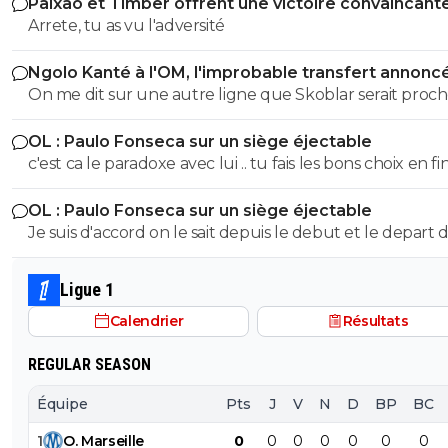
Paixao et Timber offrent une victoire convaincant
l'OM
Arrete, tu as vu l'adversité
Ngolo Kanté à l'OM, l'improbable transfert annonc
Turquie
On me dit sur une autre ligne que Skoblar serait proc
remettre les crampons.
OL : Paulo Fonseca sur un siège éjectable
c'est ca le paradoxe avec lui .. tu fais les bons choix en fi
saison t'es 3eme ...
OL : Paulo Fonseca sur un siège éjectable
Je suis d'accord on le sait depuis le debut et le depart 
moriera a finalement encore plus affaibli le groupe qu'
pouvait le penser ... Mais l argent c'est plus important au
Ligue 1
.. car juste une qualif te permet de gagner plus qu'un 
Calendrier
Résultats
de c3
REGULAR SEASON
Équipe
Pts
J
V
N
D
BP
BC
1
O
.
Marseille
0
0
0
0
0
0
0