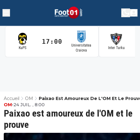
17:00
1
Universitatea
KuPS
Inter Turku
Craiova
Accueil
OM
Paixao Est Amoureux De L'OM Et Le Prouv
OM
•
24 JUIL. , 8:00
Paixao est amoureux de l'OM et le
prouve