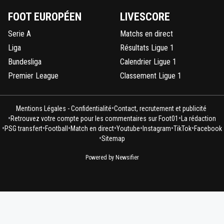
FOOT EUROPÉEN
LIVESCORE
Serie A
Matchs en direct
Liga
Résultats Ligue 1
Bundesliga
Calendrier Ligue 1
Premier League
Classement Ligue 1
•
Mentions Légales - Confidentialité
Contact, recrutement et publicité
•
•
Retrouvez votre compte pour les commentaires sur Foot01
La rédaction
•
•
•
•
•
•
•
PSG transfert
Football
Match en direct
Youtube
Instagram
TikTok
Facebook
•
Sitemap
Powered by Newsifier