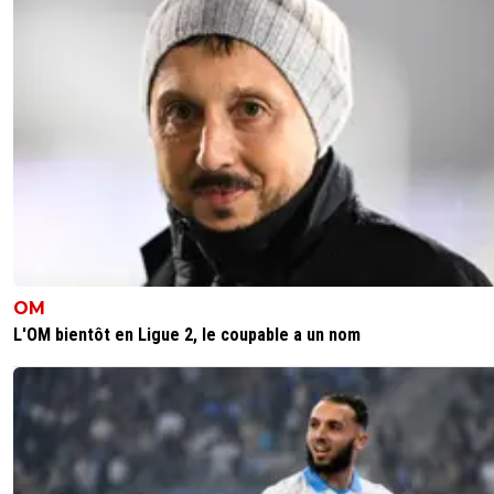
fanch-ol
24 juillet 2025 à 8:10
+
5
II a liké un post de l'OM donc pour Facy il est amoureux 
l'OM 🤣. Faut doser Corentin...
0
+
Répondre
king-magnus
24 juillet 2025 à 8:26
+
1
Ce like qui n'est pas anodin, témoigne tout de 
l'intention du joueur, même si je suis d'accord, il fa
doser...
OM
0
+
Répondre
L'OM bientôt en Ligue 2, le coupable a un nom
nanar
24 juillet 2025 à 8:37
+
0
il joue de ça depuis des jours , son père a posté
images de marseille , lui a posté un entrainem
feyenoord tout content, puis là il fait ça , il joue
les nerfs des marseillais ...