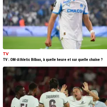
0
+
Répondre
king-magnus
24 juillet 2025 à 10:33
+
1
Il est d'accord pour venir à Marseille et le fait s
façon assez fine avec des petites choses, mais i
pas prêt et n'a pas envie de partir au clash ave
club. J'aime bien au contraire cette mentalité 
pro.Je rappelle que c'est le club qui refuse l'offr
le joueur.
0
+
Répondre
TV
TV : OM-Athletic Bilbao, à quelle heure et sur quelle chaîne ?