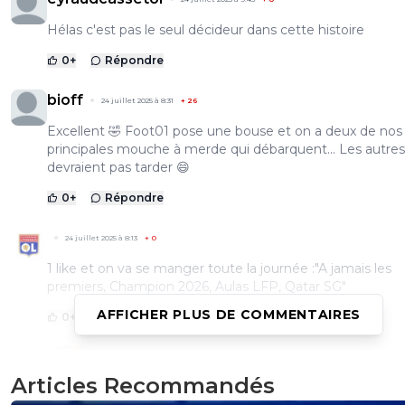
Hélas c'est pas le seul décideur dans cette histoire
0
+
Répondre
bioff
24 juillet 2025 à 8:31
+
26
Excellent 🤣 Foot01 pose une bouse et on a deux de nos
principales mouche à merde qui débarquent... Les autre
devraient pas tarder 😄
0
+
Répondre
24 juillet 2025 à 8:13
+
0
1 like et on va se manger toute la journée :"A jamais les
premiers, Champion 2026, Aulas LFP, Qatar SG"
AFFICHER PLUS DE COMMENTAIRES
0
+
Répondre
firstbl00d
24 juillet 2025 à 17:12
+
84
Articles Recommandés
C'est pas "Aulas LFP" c'est "OLFP"