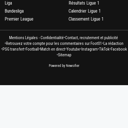
Liga
Résultats Ligue 1
Bundesliga
Calendrier Ligue 1
Premier League
Classement Ligue 1
•
Mentions Légales - Confidentialité
Contact, recrutement et publicité
•
•
Retrouvez votre compte pour les commentaires sur Foot01
La rédaction
•
•
•
•
•
•
•
PSG transfert
Football
Match en direct
Youtube
Instagram
TikTok
Facebook
•
Sitemap
Powered by Newsifier