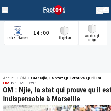
14:00
1
Worsbrough
Erith & Belvedere
Billingshurst
Bridge
Accueil
OM
OM : Njie, La Stat Qui Prouve Qu'il Est
OM
•
17 SEPT. , 17:05
Indispensable À Marseille
OM : Njie, la stat qui prouve qu'il es
indispensable à Marseille