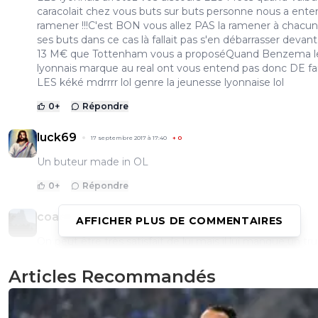
caracolait chez vous buts sur buts personne nous a ente
ramener !!!C'est BON vous allez PAS la ramener à chacu
ses buts dans ce cas là fallait pas s'en débarrasser devan
13 M€ que Tottenham vous a proposéQuand Benzema l
lyonnais marque au real ont vous entend pas donc DE fa
LES kéké mdrrrr lol genre la jeunesse lyonnaise lol
0
+
Répondre
luck69
17 septembre 2017 à 17:40
+
0
Un buteur made in OL
0
+
Répondre
coach-nrock
17 septembre 2017 à 17:21
+
0
AFFICHER PLUS DE COMMENTAIRES
On peut être très satisfait de lui mais il lui manque un tr
important pour jouer seul en pointe c'est un jeu de tête.
Articles Recommandés
0
+
Répondre