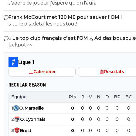
J'adore ce joueur j'espère qu'on l'aura
Frank McCourt met 120 ME pour sauver l’OM !
si tu le dis...detailles nous tout!
« Le top club français c’est l’OM », Adidas bouscule
PSG
jackpot ^^
Ligue 1
Calendrier
Résultats
REGULAR SEASON
Équipe
Pts
J
V
N
D
BP
BC
1
O
.
Marseille
0
0
0
0
0
0
0
2
O
.
Lyonnais
0
0
0
0
0
0
0
3
Brest
0
0
0
0
0
0
0