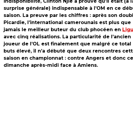
indisponibilité, Clinton Njie a prouvé qu’il était (à l
surprise générale) indispensable à l’OM en ce déb
saison. La preuve par les chiffres : après son doub
Picardie, l’international camerounais est plus que
jamais le meilleur buteur du club phocéen en
Ligu
avec cinq réalisations. La particularité de l’ancien
joueur de l’OL est finalement que malgré ce total
buts élevé, il n’a débuté que deux rencontres cet
saison en championnat : contre Angers et donc c
dimanche après-midi face à Amiens.