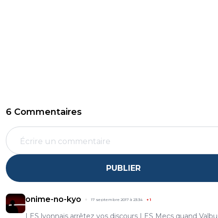
6 Commentaires
PUBLIER
onime-no-kyo
17 septembre 2017 à 23:34
+
1
LES lyonnais arrêtez vos discours LES Mecs quand Valb