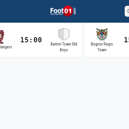
15:00
1
Barton Town Old
Bognor Regis
Rangers
Boys
Town