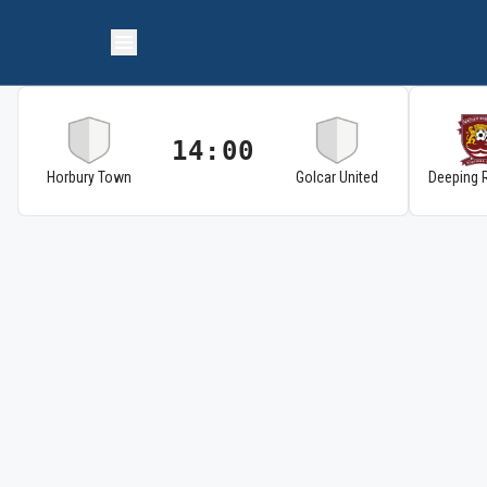
14:00
Horbury Town
Golcar United
Deeping 