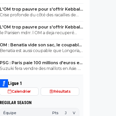
L'OM trop pauvre pour s'offrir Kebbal,
c'est officiel
Crise profonde du côté des racailles de
Marseille 😍
L'OM trop pauvre pour s'offrir Kebbal,
c'est officiel
le Parisien mdrr. l OM a deja recuperé
80M.+ Aguerd quasi officiel. Hodgberg en
OM : Benatia vide son sac, le coupable
discussions avancees, Gomez pareil. donc
prend cher
Benatia est aussi coupable que Longoria,
le blabla ca va. les articles de merde
ils ont joué au foot mercato sans
chaaue jour c est marrant mais ca va 5 mn
PSG : Paris paie 100 millions d'euros et
construire quelque chose
valide un gros départ
Suzuki fera vendre des maillots en Asie. Ce
ne sont pas les russes qui acheteront
ceux de Safonov ni les europeens ceux
Ligue 1
de Chevalier. Quant aux autres acheteurs
Calendrier
Résultats
ils s’en foutent des trois ...
REGULAR SEASON
Équipe
Pts
J
V
N
D
BP
B