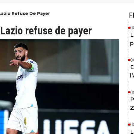
Lazio Refuse De Payer
F
 Lazio refuse de payer
0
L
p
0
E
l
0
P
Z
0
L