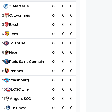
1
O
.
Marseille
0
0
0
0
0
0
2
O
.
Lyonnais
0
0
0
0
0
0
3
Brest
0
0
0
0
0
0
4
Lens
0
0
0
0
0
0
5
Toulouse
0
0
0
0
0
0
6
Nice
0
0
0
0
0
0
7
Paris
Saint
Germain
0
0
0
0
0
0
8
Rennes
0
0
0
0
0
0
9
Strasbourg
0
0
0
0
0
0
10
LOSC
Lille
0
0
0
0
0
0
11
Angers
SCO
0
0
0
0
0
0
12
Le
Havre
0
0
0
0
0
0