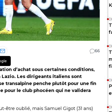
K
0
T
f
0
66
T
m
ogle
f
gation d’achat sous certaines conditions,
Lazio. Les dirigeants italiens sont
0
se transalpine penche plutôt pour une fin
P
e pour le club phocéen qui ne validera
e
0
t-être oublié, mais Samuel Gigot (31 ans)