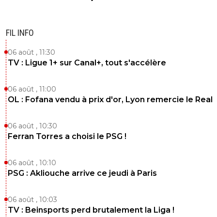
on-l-a-jouer-chez-toi
16 mai 2021 à 22:26
+
530
FIL INFO
Oui enfin il met 3 but quand même !! C'est déjà 
0
+
Répondre
06 août , 11:30
TV : Ligue 1+ sur Canal+, tout s'accélère
jahmiel
16 mai 2021 à 22:30
+
15
Non rien d'énorme. Avec le nombres d'occases i
06 août , 11:00
pas 50% d'efficacités.
OL : Fofana vendu à prix d'or, Lyon remercie le Real
0
+
Répondre
06 août , 10:30
erwan-cardoso
16 mai 2021 à 23:32
+
0
Ferran Torres a choisi le PSG !
Il faut s’en remettre au talent de bernardoni car 
mi temps il y a 4/0 rien a dire
06 août , 10:10
0
+
Répondre
PSG : Akliouche arrive ce jeudi à Paris
bar-kiro
16 mai 2021 à 23:04
+
0
06 août , 10:03
aucun attaquant a une efficacité totale meme 
TV : Beinsports perd brutalement la Liga !
meilleurs, lewandowski rate haaland rate mbap