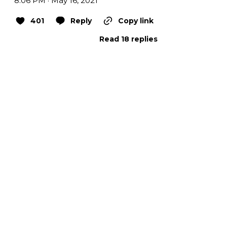
8:06 PM · May 16, 2021
401
Reply
Copy link
Read 18 replies