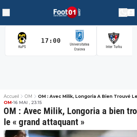
17:00
1
Universitatea
KuPS
Inter Turku
Craiova
Accueil
OM
OM : Avec Milik, Longoria A Bien Trouvé Le
OM
•
16 MAI , 23:15
Grand Attaquant »
OM : Avec Milik, Longoria a bien tr
le « grand attaquant »