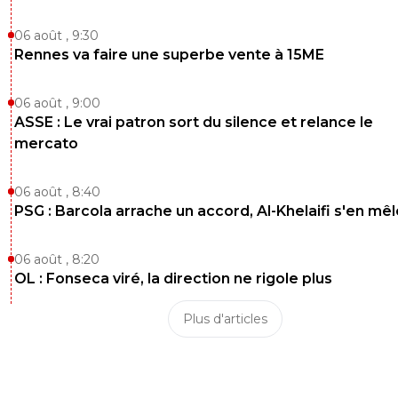
messi rate cr7 rate
06 août , 9:30
0
+
Répondre
Rennes va faire une superbe vente à 15ME
auvoren
16 mai 2021 à 22:43
+
1
06 août , 9:00
Tu es dur. Il est largement meilleur que tout c
ASSE : Le vrai patron sort du silence et relance le
vous avez eu devant depuis longtemps, non ? Il
sens du but, il se déplace bien... Perso, je le pre
mercato
l'OL tous les jours. ^^
0
+
Répondre
06 août , 8:40
PSG : Barcola arrache un accord, Al-Khelaifi s'en mêl
on-l-a-jouer-chez-toi
16 mai 2021 à 22:35
+
530
Il met 3 but ... Si il en met 3 tous les match il p
06 août , 8:20
louper 10 a tous les match qui serait alors ballon
OL : Fonseca viré, la direction ne rigole plus
..3 but c'est enorme
Plus d'articles
0
+
Répondre
jahmiel
16 mai 2021 à 23:43
+
15
Le problème c'est que souvent les gardiens ad