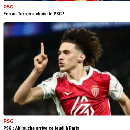
Il est très bon, mais va-t-il rester ? Là est la question... Po
PSG
championnat, espérons.
Ferran Torres a choisi le PSG !
0
+
Répondre
disqus_es5fMGOFvs
16 mai 2021 à 22:39
+
0
Il va rester ; il a dit lui même ; c est pas son genre
laisser tomber un club sans faire une saison entièr
0
+
Répondre
jl
17 mai 2021 à 11:26
+
0
Oui oui .....
0
+
Répondre
jahmiel
16 mai 2021 à 22:20
+
15
3 buts mais combien raté ?D'ailleurs personne n'était ser
le penalty
PSG
PSG : Akliouche arrive ce jeudi à Paris
0
+
Répondre