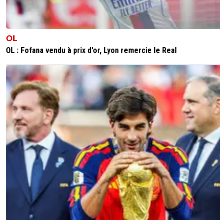
impliqué
0
+
Répondre
disqus_es5fMGOFvs
OL
16 mai 2021 à 22:50
+
0
OL : Fofana vendu à prix d'or, Lyon remercie le Real
Mc court il va mettre 60M pour le mercato et ben talal
0
+
Répondre
jl
17 mai 2021 à 11:25
+
0
Mais oui bien sûr....
0
+
Répondre
disqus_es5fMGOFvs
16 mai 2021 à 22:47
+
0
Longoria enfin un bon président il aime son club et en plu
recrute bien
0
+
Répondre
auvoren
16 mai 2021 à 22:29
+
1