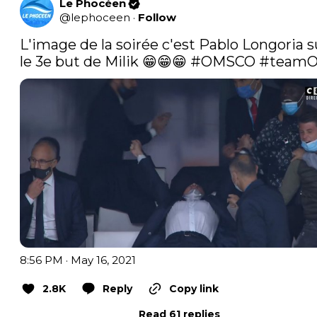
Le Phocéen
@
lephoceen
·
Follow
L'image de la soirée c'est Pablo Longoria su
le 3e but de Milik 😁😁😁 
#OMSCO
#team
8:56 PM · May 16, 2021
2.8K
Reply
Copy link
Read 61 replies