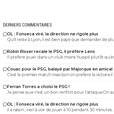
Il en a " manqqué " combien pour toi tien ? Pa
qu'aux dernières nouvelles, il y avait aussi un g
devant lui, même si ce n'était pas le Buffon de
2006..Mais pour le coup, la comparaison vaut ra
tout simplement parce qu'aucun attaquant n'a
DERNIERS COMMENTAIRES
durant ses matchs 100% de réussite , navré de
décevoir si tu ne le savais pas..Quant au petit di
OL : Fonseca viré, la direction ne rigole plus
a du potentiel, là dessus je te rejoins, à nous de
Qu'il reste à Lyon, il est bien payé que demander de pl
faire signer, parce que pour le moment ce n'es
le cas.
Robin Risser recale le PSG, il préfère Lens
0
+
Répondre
Il prefere jouer dans un club moins huppé plutôt qu'e
de réussir dans un top club.C'est un choix
jahmiel
16 mai 2021 à 23:44
+
15
Couac pour le PSG, balayé par Majorque en amical
Faudra que tu me dises où j'ai écris qu'un atta
C'est le premier match mais bon on prefere la victoire.il
dois avoir 100% de réussites.
faut pas en faire tout un plat non plus vu le nombre d
Ferran Torres a choisi le PSG !
joueurs absents.Mais ceux qui esperent avoir du temps
0
+
Répondre
Je pense que c'est un bon renfort pour l'attaque.On a
jeu n'ont pas brillé
jahmiel
16 mai 2021 à 22:45
+
15
solutions d'axe comme avant avec DEmbelé et Ramos
OL : Fonseca viré, la direction ne rigole plus
😄Si tu veux on fait un échange avec slimani
il a raison , rien à voir de jouer à 10 pendant 30 minutes
0
+
Répondre