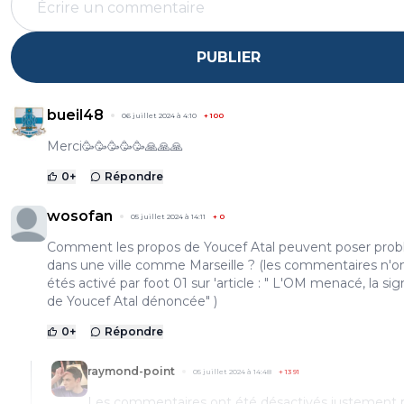
PUBLIER
bueil48
06 juillet 2024 à 4:10
+
100
Merci🥳🥳🥳🥳🥳🙏🙏🙏
0
+
Répondre
wosofan
05 juillet 2024 à 14:11
+
0
Comment les propos de Youcef Atal peuvent poser pro
dans une ville comme Marseille ? (les commentaires n'o
étés activé par foot 01 sur 'article : " L'OM menacé, la si
de Youcef Atal dénoncée" )
0
+
Répondre
raymond-point
05 juillet 2024 à 14:48
+
1391
Les commentaires ont été désactivés justement 