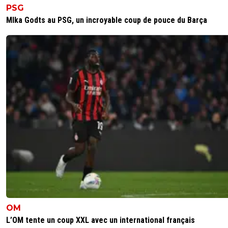
appelant à « un jour noir pour les Juifs », et cert
PSG
responsables ont contacté l'OM pour rappeler 
MIka Godts au PSG, un incroyable coup de pouce du Barça
recruter Youcef Atal pourrait poser des problèm
Alors c'est mes sous-entendus ou ceux de Atal
sont "crasseux" ?????
0
+
Répondre
raymond-point
05 juillet 2024 à 21:55
+
1391
La provocation à la haine raciale d'Atal est abjec
tout comme tes sous-entendus sur Marseille e
habitants.
0
+
Répondre
wosofan
05 juillet 2024 à 23:53
+
0
Souviens, toi le sketch des inconnus "Marseille, 
première vile a---be traversée par le Paris-Dakar"
0
+
Répondre
OM
raymond-point
06 juillet 2024 à 00:12
+
1391
L’OM tente un coup XXL avec un international français