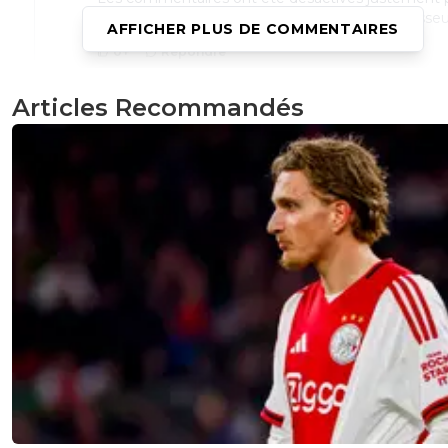
ne pas avoir lire ce genre de sous-entendu crasseu
AFFICHER PLUS DE COMMENTAIRES
0
+
Répondre
naza
05 juillet 2024 à 15:09
+
0
Articles Recommandés
Non pour éviter d'avoir des problèmes car suje
sensible... Sinn crois moi ils ne se seraient pas g
surtout ici
0
+
Répondre
raymond-point
05 juillet 2024 à 15:35
+
1391
Oui donc pour éviter qu'ils ne se gênent pas... à
ce genre de sous-entendu crasseux.
0
+
Répondre
wosofan
05 juillet 2024 à 21:51
+
0
Foot 01 écrit "l'ancien joueur du Gym a été
condamné pour « provocation à la haine raciale
après avoir relayé une vidéo d'un prédicateur