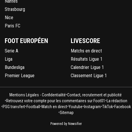
Nantes
Strasbourg
Nice
Paris FC
FOOT EUROPÉEN
LIVESCORE
Serie A
Matchs en direct
Liga
Résultats Ligue 1
Bundesliga
Calendrier Ligue 1
Premier League
Classement Ligue 1
•
Mentions Légales - Confidentialité
Contact, recrutement et publicité
•
•
Retrouvez votre compte pour les commentaires sur Foot01
La rédaction
•
•
•
•
•
•
•
PSG transfert
Football
Match en direct
Youtube
Instagram
TikTok
Facebook
•
Sitemap
Powered by Newsifier