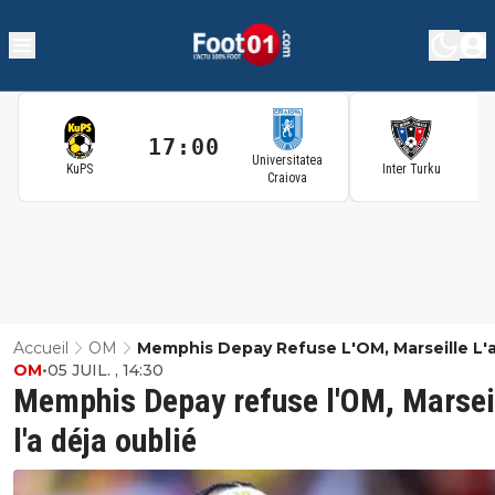
17:00
1
Universitatea
KuPS
Inter Turku
Craiova
Accueil
OM
Memphis Depay Refuse L'OM, Marseille L'
OM
•
05 JUIL. , 14:30
Oublié
Memphis Depay refuse l'OM, Marsei
l'a déja oublié