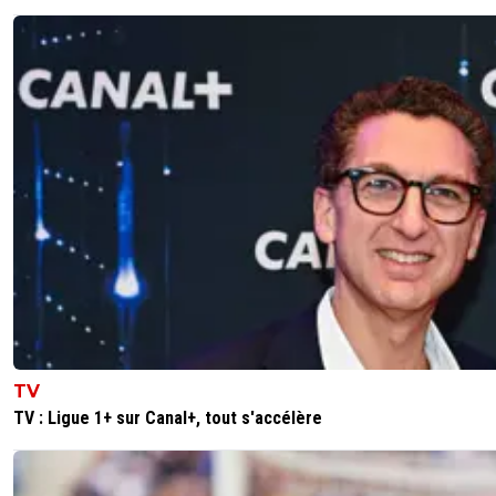
Arrête de te cacher derrière ce sketch, soit tu 
rend pas compte de la bêtise de tes sous-ente
soit tu n'as pas le courage de les assumer. Dans
deux cas ça ne te dédouane pas de la bêtise cr
de tes propos.
0
+
Répondre
wosofan
06 juillet 2024 à 6:38
+
0
Et ce n'est pas par hasard , si Mélenchon , le p
l'islamogauchisme ,avait choisi Marseille pour se
élire député en 2017 , alors qu'il n'est pas du to
la région....
0
+
Répondre
raymond-point
06 juillet 2024 à 11:10
+
1391
TV
Et bien voilà!!! Tu vois que ce n'était pas un trait
d'humour mais des sous-entendus nauséabond
TV : Ligue 1+ sur Canal+, tout s'accélère
exemple de la libération de la parole raciste.
0
+
Répondre