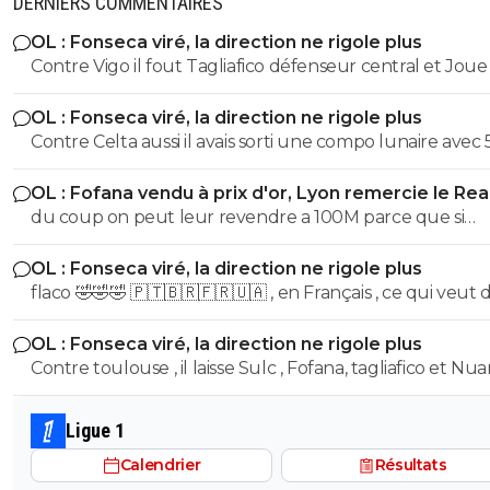
DERNIERS COMMENTAIRES
marseillais seraient tous islamistes et antisémit
OL : Fonseca viré, la direction ne rigole plus
0
+
Répondre
Contre Vigo il fout Tagliafico défenseur central et Joue
une défense à 5
wosofan
05 juillet 2024 à 20:34
+
0
OL : Fonseca viré, la direction ne rigole plus
Oui, comme dans le sketch des Inconnus
Contre Celta aussi il avais sorti une compo lunaire avec 
"Télémagouilles" à la question sur le Paris-Dakar .
défenseurs Contre united il titularise akoukou il en est pas a
0
+
Répondre
OL : Fofana vendu à prix d'or, Lyon remercie le Rea
son premier coup essai
du coup on peut leur revendre a 100M parce que si
matteo
05 juillet 2024 à 15:29
+
0
diomande en vaut 140 je vois pas trop pourquoi fofana 
Tous ? C est exagéré
OL : Fonseca viré, la direction ne rigole plus
serait 30 Les mecs te sortent oui mais pour 19 ans il est
flaco 🤣🤣🤣 🇵🇹🇧🇷🇫🇷🇺🇦 , en Français , ce qui veut dire ,
vraiment puissant .... normal il en a 25
0
+
Répondre
stp ,?
jc-c-moi
OL : Fonseca viré, la direction ne rigole plus
05 juillet 2024 à 14:54
+
0
Contre toulouse , il laisse Sulc , Fofana, tagliafico et N
Oui j'ai bien compris, du coup il pense qu'ils se
sur le banc... de plus avec son délire de foutre Endrick 
concentrent à Marseille. De toute manière c'e
aillier, tu te tapes l'autre plot nullissime de Yaremtchuk.
allusion nauséabonde.
Ligue 1
Voila voila
0
+
Répondre
Calendrier
Résultats