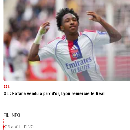
wosofan
07 juillet 2024 à 11:18
+
0
Ce n'est pas moi qui suis islamogauchiste mais
Mélenchon, choix politique dans un but électora
pour récupérer le maximum de voix des françai
musulmans .Pas besoin d'avoir fait Science Po (
d'ailleurs fait virer les étudiants juifs ) pour
comprendre ça !!!! Voila la libération de sa parole
antisémite !!!
0
+
Répondre
raymond-point
07 juillet 2024 à 19:37
+
1391
Non tu n'es pas islamogauchiste, tu es juste raci
n'y a pas besoin de faire science po pour com
OL
ça. Qu'est-ce que tu viens blablater sur mélen
OL : Fofana vendu à prix d'or, Lyon remercie le Real
pour justifier ton racisme? Les anti-racistes ne 
pas tous de gauche et encore moins de lfi. Pas
besoin d'avoir fait science po pour savoir ça!!!
FIL INFO
0
+
Répondre
06 août , 12:20
wosofan
08 juillet 2024 à 16:05
+
0