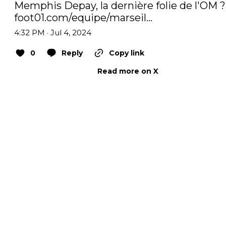
Memphis 
foot01.com/equipe/marseil…
4:32 PM · Jul 4, 2024
0
Reply
Copy link
Read more on X