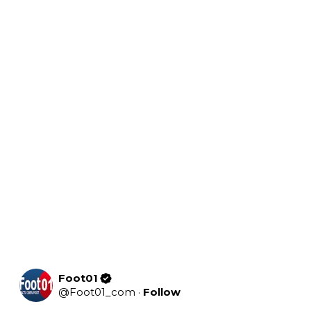
Foot01
@
Foot01_com
·
Follow