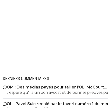
DERNIERS COMMENTAIRES
OM : Des médias payés pour tailler l’OL, McCourt
accusé
J'espère qu'il a un bon avocat et de bonnes preuves p
qu'il va vite exploser en vol avec ses différentes révélat
OL : Pavel Sulc recalé par le favori numéro 1 du me