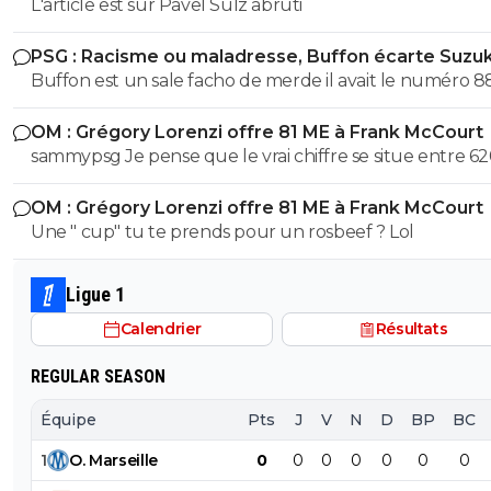
L'article est sur Pavel Sulz abruti
PSG : Racisme ou maladresse, Buffon écarte Suzuk
Buffon est un sale facho de merde il avait le numéro 8
cetait pas un hasard...
OM : Grégory Lorenzi offre 81 ME à Frank McCourt
sammypsg Je pense que le vrai chiffre se situe entre 62
700 M
OM : Grégory Lorenzi offre 81 ME à Frank McCourt
Une " cup" tu te prends pour un rosbeef ? Lol
Ligue 1
Calendrier
Résultats
REGULAR SEASON
Équipe
Pts
J
V
N
D
BP
BC
1
O
.
Marseille
0
0
0
0
0
0
0