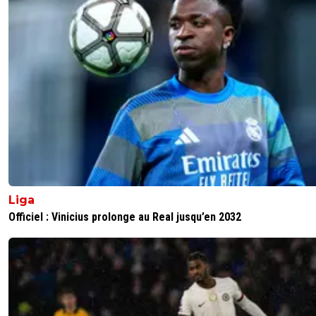
France...je ne vois pas pourquoi il hésite ??!! 🤔
0
+
Répondre
eyraudcassetoi
28 juillet 2025 à 13:45
+
0
Leeds insiste car paixao joue sur tout les tablea
espère un très gros transfert pour faire croquer
agent
0
+
Répondre
dark-phalus
28 juillet 2025 à 16:29
+
0
Comparer Leeds et Metz🤣
Liga
0
+
Répondre
Officiel : Vinicius prolonge au Real jusqu’en 2032
gilles-attias
29 juillet 2025 à 7:35
+
0
In peu fort c est vrai😂
0
+
Répondre
mico3786
28 juillet 2025 à 15:20
+
134