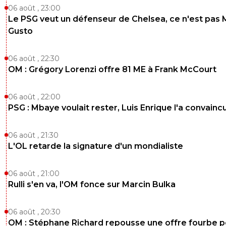
06 août , 23:00
Le PSG veut un défenseur de Chelsea, ce n'est pas 
Gusto
06 août , 22:30
OM : Grégory Lorenzi offre 81 ME à Frank McCourt
06 août , 22:00
PSG : Mbaye voulait rester, Luis Enrique l'a convainc
06 août , 21:30
L'OL retarde la signature d'un mondialiste
06 août , 21:00
Rulli s'en va, l'OM fonce sur Marcin Bulka
06 août , 20:30
OM : Stéphane Richard repousse une offre fourbe p