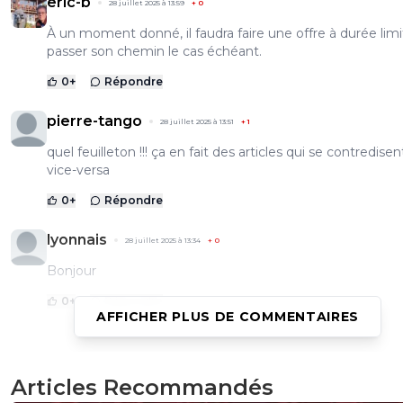
eric-b
28 juillet 2025 à 13:59
+
0
À un moment donné, il faudra faire une offre à durée lim
passer son chemin le cas échéant.
0
+
Répondre
pierre-tango
28 juillet 2025 à 13:51
+
1
quel feuilleton !!! ça en fait des articles qui se contredisen
vice-versa
0
+
Répondre
lyonnais
28 juillet 2025 à 13:34
+
0
Bonjour
0
+
Répondre
AFFICHER PLUS DE COMMENTAIRES
eyraudcassetoi
28 juillet 2025 à 13:29
+
0
Articles Recommandés
Faut arrêter le mec n''a pas plus envie que ça de venir ...