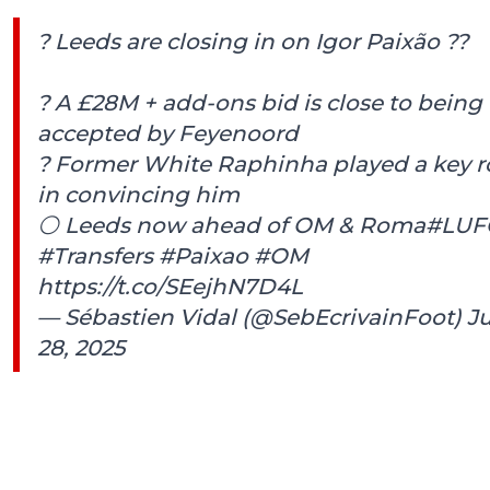
? Leeds are closing in on Igor Paixão ??
? A £28M + add-ons bid is close to being
accepted by Feyenoord
? Former White Raphinha played a key r
in convincing him
⚪️ Leeds now ahead of OM & Roma
#LUF
#Transfers
#Paixao
#OM
https://t.co/SEejhN7D4L
— Sébastien Vidal (@SebEcrivainFoot)
Ju
28, 2025