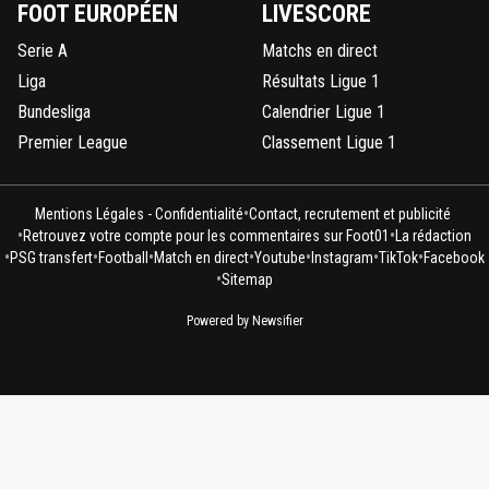
FOOT EUROPÉEN
LIVESCORE
Serie A
Matchs en direct
Liga
Résultats Ligue 1
Bundesliga
Calendrier Ligue 1
Premier League
Classement Ligue 1
•
Mentions Légales - Confidentialité
Contact, recrutement et publicité
•
•
Retrouvez votre compte pour les commentaires sur Foot01
La rédaction
•
•
•
•
•
•
•
PSG transfert
Football
Match en direct
Youtube
Instagram
TikTok
Facebook
•
Sitemap
Powered by Newsifier