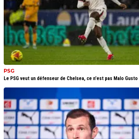
Il n'y a pas que Paixao qui joue sur les deux table
y a aussi Feyenoord qui veut en tirer le maxi
d'argent.
0
+
Répondre
PSG
Le PSG veut un défenseur de Chelsea, ce n'est pas Malo Gusto