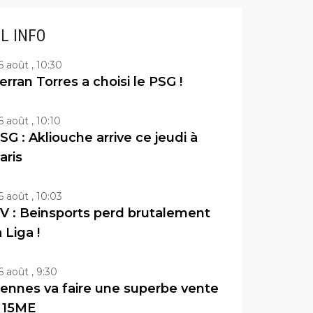
IL INFO
6 août , 10:30
erran Torres a choisi le PSG !
6 août , 10:10
SG : Akliouche arrive ce jeudi à
aris
6 août , 10:03
V : Beinsports perd brutalement
a Liga !
6 août , 9:30
ennes va faire une superbe vente
 15ME