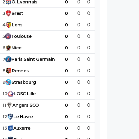
2
O
.
Lyonnais
0
0
0
0
0
0
3
Brest
0
0
0
0
0
0
4
Lens
0
0
0
0
0
0
5
Toulouse
0
0
0
0
0
0
6
Nice
0
0
0
0
0
0
7
Paris
Saint
Germain
0
0
0
0
0
0
8
Rennes
0
0
0
0
0
0
9
Strasbourg
0
0
0
0
0
0
10
LOSC
Lille
0
0
0
0
0
0
11
Angers
SCO
0
0
0
0
0
0
12
Le
Havre
0
0
0
0
0
0
13
Auxerre
0
0
0
0
0
0