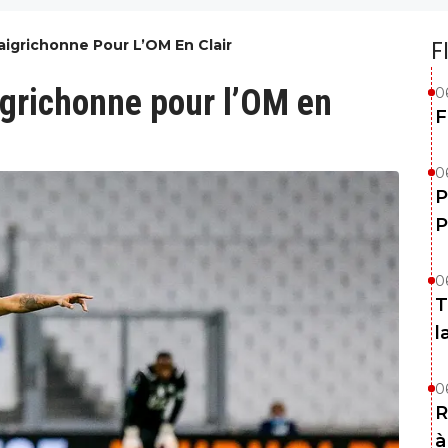
igrichonne Pour L’OM En Clair
F
grichonne pour l’OM en
0
F
0
P
P
0
T
l
0
R
à