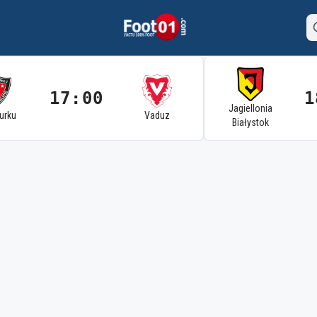
17:00
1
Jagiellonia
Turku
Vaduz
Białystok