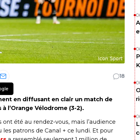
0
A
e
0
P
K
18
0
ogle
O
r
ent en diffusant en clair un match de
s à l’Orange Vélodrome (3-2).
0
s ont été au rendez-vous, mais l’audience
L
 les patrons de Canal + ce lundi. Et pour
c
ers
a rassemblé seulement 1 million de