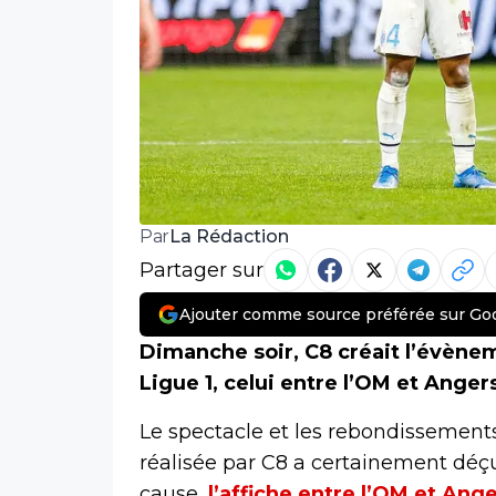
La Rédaction
Par
Partager sur
Ajouter comme source préférée sur Go
Dimanche soir, C8 créait l’évènem
Ligue 1, celui entre l’OM et Anger
Le spectacle et les rebondissement
réalisée par C8 a certainement déçu
cause,
l’affiche entre l’OM et Ang