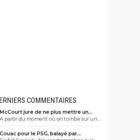
ERNIERS COMMENTAIRES
McCourt jure de ne plus mettre un
euro à l’OM
A partir du moment où on tombe sur un
commentaire de Raymonde on sait qu'on
Couac pour le PSG, balayé par
tombe sur un commentaire de teubé 😂
Majorque en amical