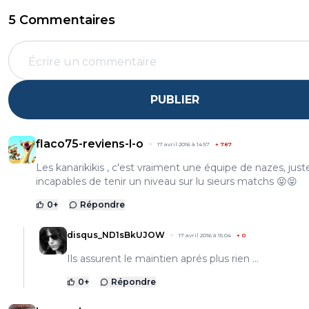
5 Commentaires
PUBLIER
flaco75-reviens-l-o
17 avril 2016 à 14:57
+
787
Les kanarikikis , c'est vraiment une équipe de nazes, just
incapables de tenir un niveau sur lu sieurs matchs 😝😝
0
+
Répondre
disqus_ND1sBkUJOW
17 avril 2016 à 15:04
+
0
Ils assurent le maintien aprés plus rien ...
0
+
Répondre