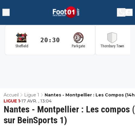
20:30
2
Sheffield
Parkgate
Thornbury Town
Accueil
Ligue 1
Nantes - Montpellier : Les Compos (14h
LIGUE 1
•
17 AVR. , 13:04
BeinSports 1)
Nantes - Montpellier : Les compos 
sur BeinSports 1)