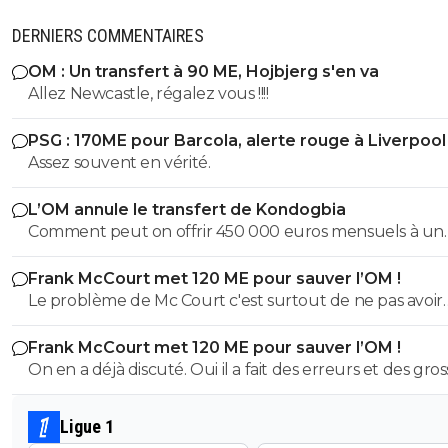
DERNIERS COMMENTAIRES
OM : Un transfert à 90 ME, Hojbjerg s'en va
Allez Newcastle, régalez vous !!!!
PSG : 170ME pour Barcola, alerte rouge à Liverpool
Assez souvent en vérité.
L’OM annule le transfert de Kondogbia
Comment peut on offrir 450 000 euros mensuels à un
joueur trop souvent blessé et qui est somme toute frag
Frank McCourt met 120 ME pour sauver l’OM !
son âge??? Kondogbia doit partir il n'est plus d'aucun 
Le problème de Mc Court c'est surtout de ne pas avoir
pour cette équipe.
contrôlé Longoria et Benatia dans leur folie de transferts.
Frank McCourt met 120 ME pour sauver l’OM !
y a un responsable à cette situation c'est bien lui.
On en a déjà discuté. Oui il a fait des erreurs et des gros
Strootman et Kondogbia pour les plus marquantes) ma
comment tu veux exister en ligue 1 et en europe sans 
Ligue 1
des coups? Il a fait un gros pari la saison dernière et si le