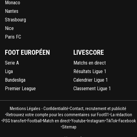
Monaco
Nantes
Strasbourg
Nice
Paris FC
FOOT EUROPÉEN
LIVESCORE
Serie A
Matchs en direct
Liga
Résultats Ligue 1
Bundesliga
Calendrier Ligue 1
Premier League
Classement Ligue 1
•
Mentions Légales - Confidentialité
Contact, recrutement et publicité
•
•
Retrouvez votre compte pour les commentaires sur Foot01
La rédaction
•
•
•
•
•
•
•
PSG transfert
Football
Match en direct
Youtube
Instagram
TikTok
Facebook
•
Sitemap