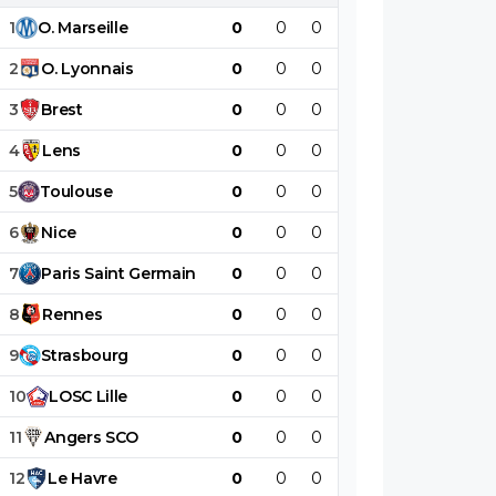
1
O
.
Marseille
0
0
0
0
0
0
2
O
.
Lyonnais
0
0
0
0
0
0
3
Brest
0
0
0
0
0
0
4
Lens
0
0
0
0
0
0
5
Toulouse
0
0
0
0
0
0
6
Nice
0
0
0
0
0
0
7
Paris
Saint
Germain
0
0
0
0
0
0
8
Rennes
0
0
0
0
0
0
9
Strasbourg
0
0
0
0
0
0
10
LOSC
Lille
0
0
0
0
0
0
11
Angers
SCO
0
0
0
0
0
0
12
Le
Havre
0
0
0
0
0
0