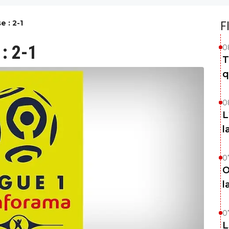
e : 2-1
F
 : 2-1
0
T
q
0
L
l
0
O
l
0
L