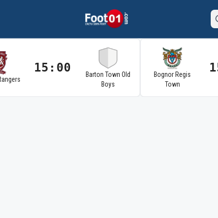
15:00
1
Barton Town Old
Bognor Regis
Rangers
Boys
Town