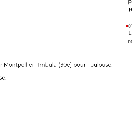
p
1
0
L
r
r Montpellier ; Imbula (30e) pour Toulouse.
se.