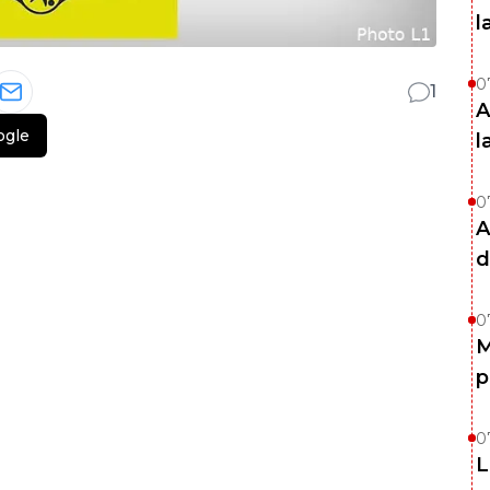
l
0
1
A
ogle
l
0
A
d
0
M
p
0
L