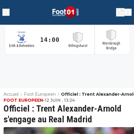
14:00
1
Worsbrough
Erith & Belvedere
Billingshurst
Bridge
Accueil
Foot Europeen
Officiel : Trent Alexander-Arno
FOOT EUROPEEN
•
12 JUIN , 13:24
S'engage Au Real Madrid
Officiel : Trent Alexander-Arnold
s'engage au Real Madrid