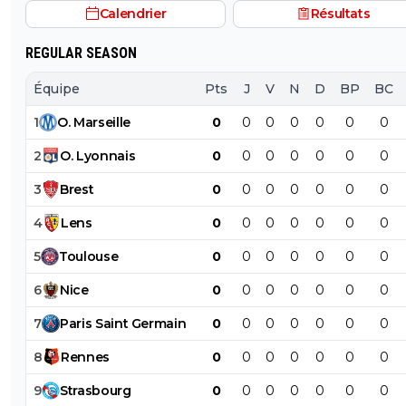
Calendrier
Résultats
REGULAR SEASON
Équipe
Pts
J
V
N
D
BP
BC
1
O
.
Marseille
0
0
0
0
0
0
0
2
O
.
Lyonnais
0
0
0
0
0
0
0
3
Brest
0
0
0
0
0
0
0
4
Lens
0
0
0
0
0
0
0
5
Toulouse
0
0
0
0
0
0
0
6
Nice
0
0
0
0
0
0
0
7
Paris
Saint
Germain
0
0
0
0
0
0
0
8
Rennes
0
0
0
0
0
0
0
9
Strasbourg
0
0
0
0
0
0
0