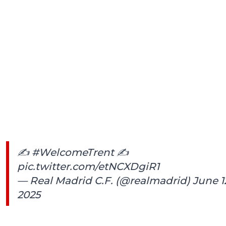
✍️
#WelcomeTrent
✍️
pic.twitter.com/etNCXDgiR1
— Real Madrid C.F. (@realmadrid)
June 1
2025