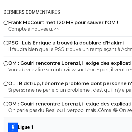
DERNIERS COMMENTAIRES
Frank McCourt met 120 ME pour sauver l’OM !
Compte à nouveau. ^^
PSG : Luis Enrique a trouvé la doublure d'Hakimi
Il faudra bien que le PSG trouve un remplaçant à Achr
Hakimi... vu qu'il risque de se retrouver en prison pour v
OM : Gouiri rencontre Lorenzi, il exige des explicat
durant cette saison.
Vous devriez lire son interview sur Rmc Sport, il veut re
l'OM et n'a pas l'intention de partir.
OL : Bidstrup, l'énorme problème dont personne n
parler
Si personne ne parle d'un problème... c'est qu'il n'y a pa
problème. ^^
OM : Gouiri rencontre Lorenzi, il exige des explicat
On parle pas du Real ou Liverpool mais...Côme 😂 On se
mec qui souhaite absolument partir de ce club de
baltringue
Ligue 1