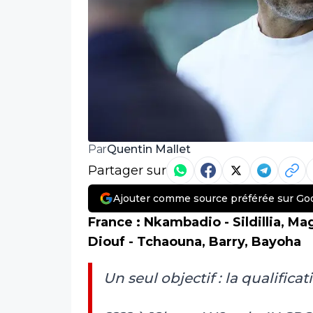
Quentin Mallet
Par
Partager sur
Ajouter comme source préférée sur Go
France :
Nkambadio - Sildillia, M
Diouf - Tchaouna, Barry, Bayoha
Un seul objectif : la qualifica