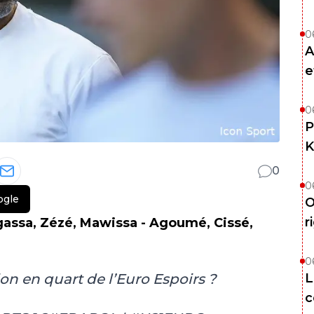
0
A
e
0
P
K
0
0
ogle
O
r
agassa, Zézé, Mawissa - Agoumé, Cissé,
0
L
tion en quart de l’Euro Espoirs ?
c