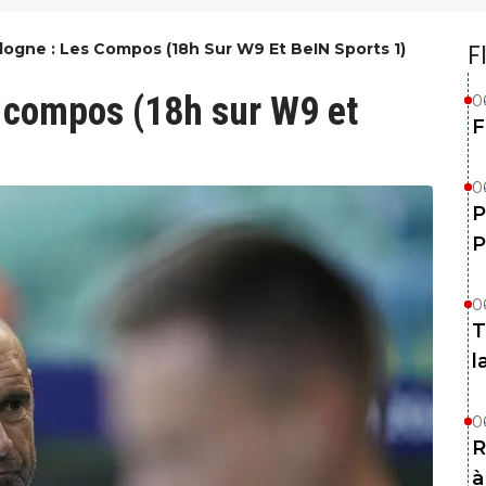
logne : Les Compos (18h Sur W9 Et BeIN Sports 1)
F
s compos (18h sur W9 et
0
F
0
P
P
0
T
l
0
R
à