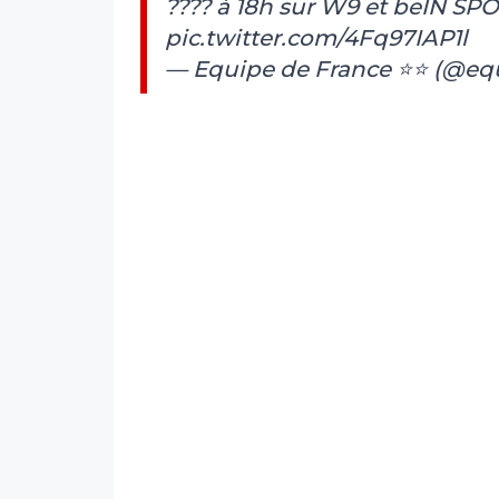
???? à 18h sur W9 et beIN SPO
pic.twitter.com/4Fq97IAP1l
— Equipe de France ⭐⭐ (@eq