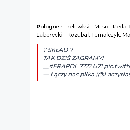
Pologne :
Trelowksi - Mosor, Peda, 
Luberecki - Kozubal, Fornalczyk, M
? SKŁAD ?
TAK DZIŚ ZAGRAMY!
__
#FRAPOL
???? U21
pic.twi
— Łączy nas piłka (@LaczyNa