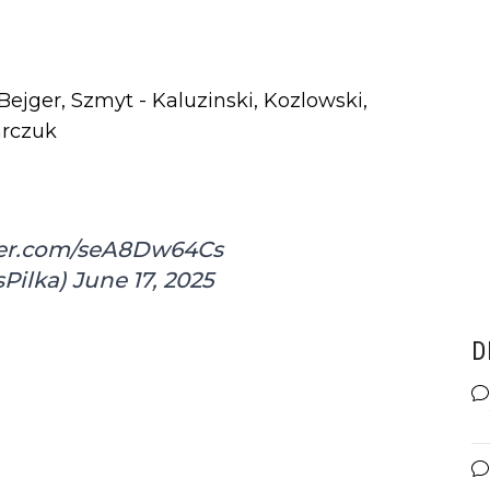
Bejger, Szmyt - Kaluzinski, Kozlowski,
arczuk
tter.com/seA8Dw64Cs
sPilka)
June 17, 2025
D