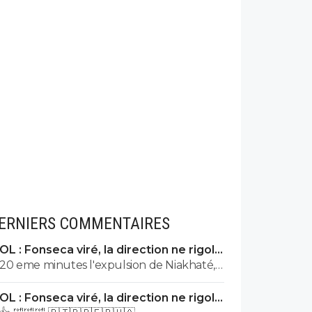
ERNIERS COMMENTAIRES
OL : Fonseca viré, la direction ne rigole
plus
20 eme minutes l'expulsion de Niakhaté,
ne fais pas le marseillais sweet, et sur le
OL : Fonseca viré, la direction ne rigole
match aller c'est Vigo qui subit une
plus