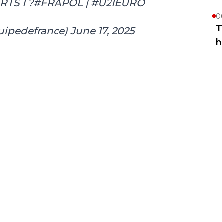
RTS 1 ?
#FRAPOL
|
#U21EURO
0
T
uipedefrance)
June 17, 2025
h