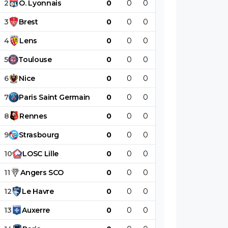
2
O
.
Lyonnais
0
0
0
0
0
0
3
Brest
0
0
0
0
0
0
4
Lens
0
0
0
0
0
0
5
Toulouse
0
0
0
0
0
0
6
Nice
0
0
0
0
0
0
7
Paris
Saint
Germain
0
0
0
0
0
0
8
Rennes
0
0
0
0
0
0
9
Strasbourg
0
0
0
0
0
0
10
LOSC
Lille
0
0
0
0
0
0
11
Angers
SCO
0
0
0
0
0
0
12
Le
Havre
0
0
0
0
0
0
13
Auxerre
0
0
0
0
0
0