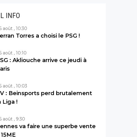
IL INFO
6 août , 10:30
erran Torres a choisi le PSG !
6 août , 10:10
SG : Akliouche arrive ce jeudi à
aris
6 août , 10:03
V : Beinsports perd brutalement
a Liga !
6 août , 9:30
ennes va faire une superbe vente
 15ME