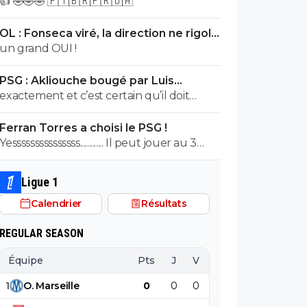
👍 🤣🤣🤣 🇵🇹🇧🇷🇫🇷🇺🇦
expulsion à la 55eme minutes...Mais ca
c'est bizarre t'en parles pas hein monsieur
OL : Fonseca viré, la direction ne rigole
mauvaise foi??
plus
un grand OUI !
PSG : Akliouche bougé par Luis
Enrique, premier avertissement
exactement et c’est certain qu’il doit
bosser s’il veut y arriver… 😏🇵🇹🇧🇷🇫🇷
Ferran Torres a choisi le PSG !
🇺🇦
Yesssssssssssssss............. Il peut jouer au 3
postes de devant et il est vraiment très
bon ....
Ligue 1
Calendrier
Résultats
REGULAR SEASON
Équipe
Pts
J
V
N
D
BP
B
1
O
.
Marseille
0
0
0
0
0
0