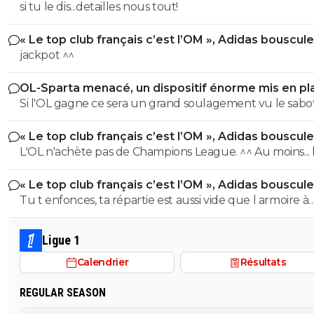
si tu le dis...detailles nous tout!
« Le top club français c’est l’OM », Adidas bouscule
PSG
jackpot ^^
OL-Sparta menacé, un dispositif énorme mis en pl
Si l'OL gagne ce sera un grand soulagement vu le sab
incroyable du farfelu sans froc Fonseca au match allé. S
« Le top club français c’est l’OM », Adidas bouscule
perd ce sera aussi une grande victoire et une énorme
PSG
L'OL n'achète pas de Champions League. ^^ Au moins... l'OM a
délivrance avec un possible licenciement de ce clown.
un point commun avec le PSG. Mdr Adidas ne se trompe pas
« Le top club français c’est l’OM », Adidas bouscule
avec l'OL qui est une valeur sûre... contrairement à l'OM
PSG
Tu t enfonces, ta répartie est aussi vide que l armoire à
trophées de ton club depuis 15 piges, t es juste une gr
gueule arrogante se pensant plus intelligent que les a
Ligue 1
alors que t es juste un pauvre clown empafé mdr
Calendrier
Résultats
REGULAR SEASON