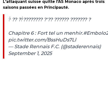
L'attaquant suisse quitte l'AS Monaco après trois
saisons passées en Principauté.
?̀ ?? ??́???????? ?'?? ?????? ??????? ?
Chapitre 6 : Fort tel un menhir.
#Embolo2
pic.twitter.com/BssHuDs7Ll
— Stade Rennais F.C. (@staderennais)
September 1, 2025