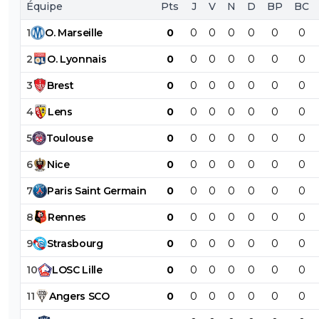
Équipe
Pts
J
V
N
D
BP
BC
1
O
.
Marseille
0
0
0
0
0
0
0
2
O
.
Lyonnais
0
0
0
0
0
0
0
3
Brest
0
0
0
0
0
0
0
4
Lens
0
0
0
0
0
0
0
5
Toulouse
0
0
0
0
0
0
0
6
Nice
0
0
0
0
0
0
0
7
Paris
Saint
Germain
0
0
0
0
0
0
0
8
Rennes
0
0
0
0
0
0
0
9
Strasbourg
0
0
0
0
0
0
0
10
LOSC
Lille
0
0
0
0
0
0
0
11
Angers
SCO
0
0
0
0
0
0
0