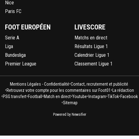
Nice
Paris FC
FOOT EUROPÉEN
LIVESCORE
Serie A
Matchs en direct
Liga
Résultats Ligue 1
Bundesliga
Calendrier Ligue 1
Premier League
Classement Ligue 1
•
Mentions Légales - Confidentialité
Contact, recrutement et publicité
•
•
Retrouvez votre compte pour les commentaires sur Foot01
La rédaction
•
•
•
•
•
•
•
PSG transfert
Football
Match en direct
Youtube
Instagram
TikTok
Facebook
•
Sitemap
Powered by Newsifier