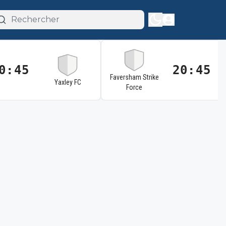
0:45
20:45
Faversham Strike
Yaxley FC
Force