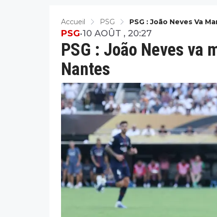
Accueil
PSG
PSG : João Neves Va M
PSG
•
10 AOÛT , 20:27
PSG : João Neves va 
Nantes