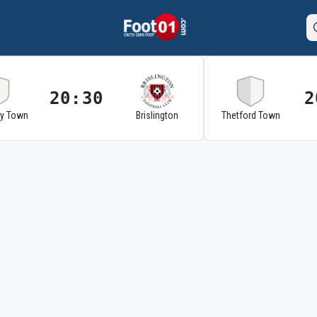
20:30
2
ry Town
Brislington
Thetford Town