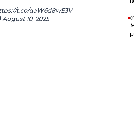
l
ttps://t.co/qaW6d8wE3V
)
August 10, 2025
0
M
p