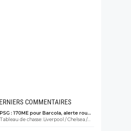
ERNIERS COMMENTAIRES
PSG : 170ME pour Barcola, alerte rouge
à Liverpool
Tableau de chasse: Liverpool / Chelsea /
Villa / Arsenal / Newcastle / City ... je pense