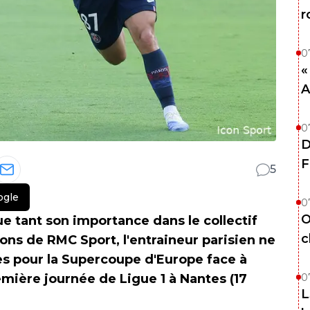
r
0
«
A
0
D
F
5
ogle
0
O
ue tant son importance dans le collectif
c
ions de RMC Sport, l'entraineur parisien ne
s pour la Supercoupe d'Europe face à
0
emière journée de Ligue 1 à Nantes (17
L