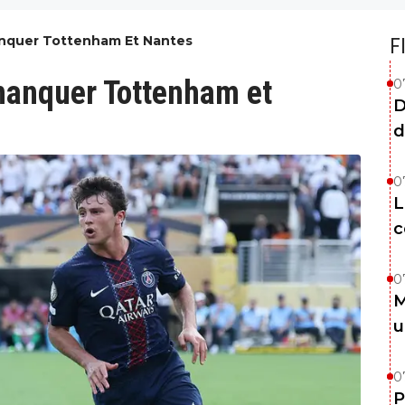
anquer Tottenham Et Nantes
F
manquer Tottenham et
0
D
d
0
L
c
0
M
u
0
P