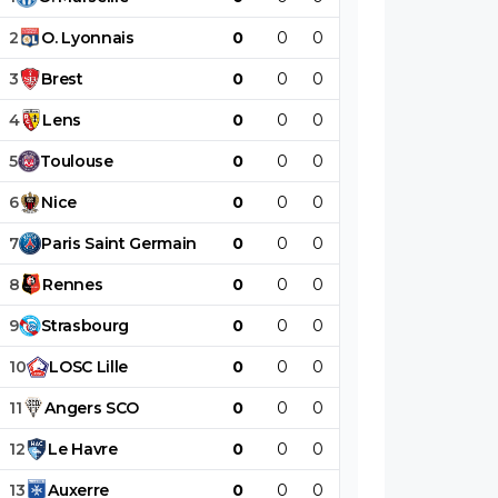
2
O
.
Lyonnais
0
0
0
0
0
0
3
Brest
0
0
0
0
0
0
4
Lens
0
0
0
0
0
0
5
Toulouse
0
0
0
0
0
0
6
Nice
0
0
0
0
0
0
7
Paris
Saint
Germain
0
0
0
0
0
0
8
Rennes
0
0
0
0
0
0
9
Strasbourg
0
0
0
0
0
0
10
LOSC
Lille
0
0
0
0
0
0
11
Angers
SCO
0
0
0
0
0
0
12
Le
Havre
0
0
0
0
0
0
13
Auxerre
0
0
0
0
0
0