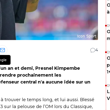
O
à
0
O
m
4
0
O
ogle
p
d’un an et demi, Presnel Kimpembe
1
eprendre prochainement les
fenseur central n'a aucune idée sur un
0
L
V
trouver le temps long, et lui aussi. Blessé
23 sur la pelouse de l’OM lors du Classique,