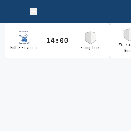
14:00
Worsb
Erith & Belvedere
Billingshurst
Brid