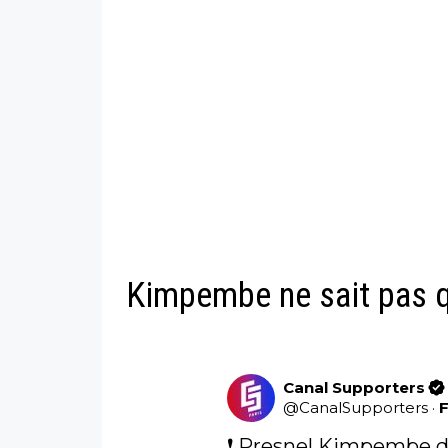
Kimpembe ne sait pas q
Canal Supporters
@
CanalSupporters
·
❗️ Presnel Kimpembe de