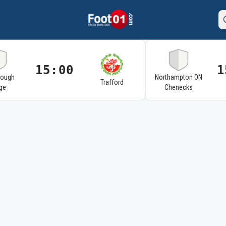
15:00
1
rough
Northampton ON
Trafford
ge
Chenecks