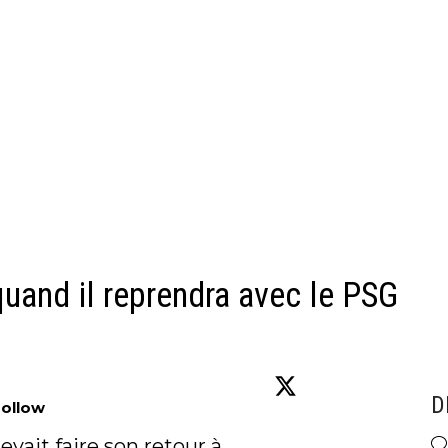
uand il reprendra avec le PSG
D
Follow
vait faire son retour à 