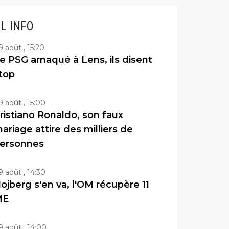
IL INFO
9 août , 15:20
e PSG arnaqué à Lens, ils disent
top
9 août , 15:00
ristiano Ronaldo, son faux
ariage attire des milliers de
ersonnes
9 août , 14:30
ojberg s'en va, l'OM récupère 11
ME
9 août , 14:00