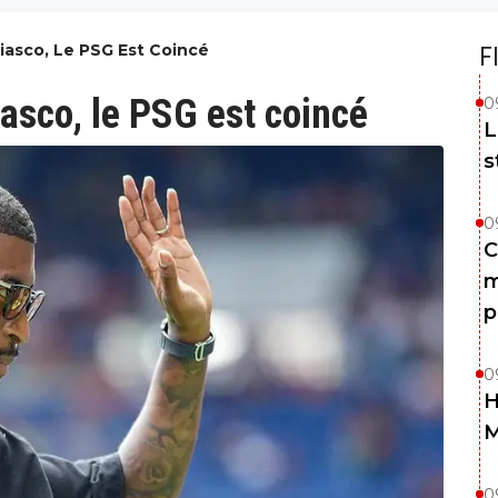
iasco, Le PSG Est Coincé
F
iasco, le PSG est coincé
0
L
s
0
C
m
p
0
H
0