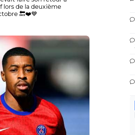
f lors de la deuxième 
tobre 🔙❤️💙
