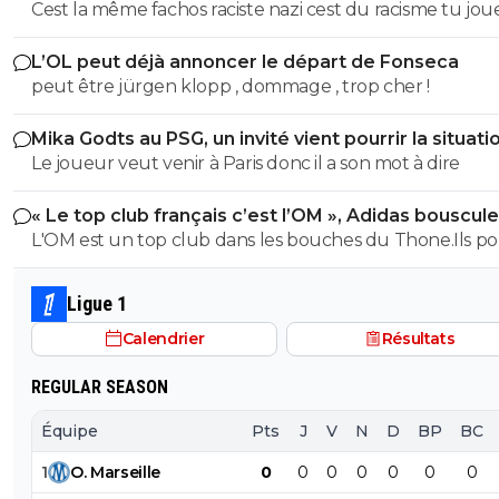
Cest la même fachos raciste nazi cest du racisme tu jou
ouvre sa grande gueule Genre cest toi qui va m'apprendre
les mots là finalité est la meme... Donc moralité alors bu
les définitions de nazi raciste fachiste?? Espèce de gui
L’OL peut déjà annoncer le départ de Fonseca
?? Cest ca ta seule défense ?? Va un peu te faire tronc
peut être jürgen klopp , dommage , trop cher !
espèce d'abruti .. et le numero 88 interdit en série A alo
dit quoi aussi parceque tu t'es foutu de ma gueule a ce
Mika Godts au PSG, un invité vient pourrir la situati
mais si je te colle le règlement sur ta sale face de merd
Le joueur veut venir à Paris donc il a son mot à dire
auras lair un peu plus con qu'hier trépané va
« Le top club français c’est l’OM », Adidas bouscule
PSG
L'OM est un top club dans les bouches du Thone.Ils po
gagner la coupe departementale en 2026
Ligue 1
Calendrier
Résultats
REGULAR SEASON
Équipe
Pts
J
V
N
D
BP
BC
1
O
.
Marseille
0
0
0
0
0
0
0