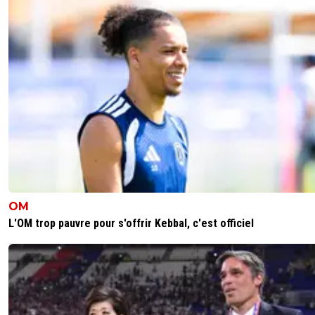
parisansgermain
19 avril 2025 à 10:32
+
6
Kvara contre Villa a été mauvais
0
+
Répondre
parigot
19 avril 2025 à 13:58
+
1
Pas à l'aller.
0
+
Répondre
parisansgermain
19 avril 2025 à 19:26
+
6
Non mais au retour il a tout foiré
OM
L'OM trop pauvre pour s'offrir Kebbal, c'est officiel
0
+
Répondre
parigot
19 avril 2025 à 23:08
+
1
Quel joueur est au top à tous les matchs? Barc
top tous les matchs? Je ne crois pas^^
0
+
Répondre