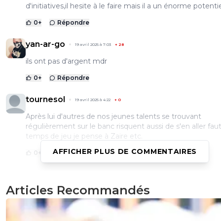
d'initiatives,il hesite à le faire mais il a un énorme potenti
0
+
Répondre
yan-ar-go
19 avril 2025 à 7:03
+
28
ils ont pas d'argent mdr
0
+
Répondre
tournesol
19 avril 2025 à 4:22
+
0
Après lui d'autres de nos jeunes talents se trouvant
régulièrement sur le banc risquent aussi de s'en aller fau
temps de jeu je pense à Zaire etc.
AFFICHER PLUS DE COMMENTAIRES
0
+
Répondre
parigot
Articles Recommandés
18 avril 2025 à 19:36
+
1
Perso je préfère Kvara en ailier gauche. Il est un cran au-
0
+
Répondre