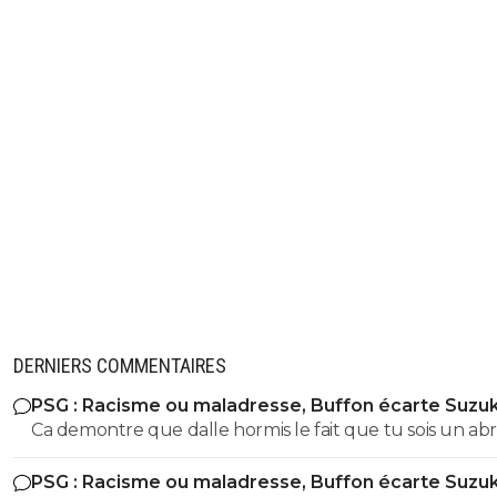
DERNIERS COMMENTAIRES
PSG : Racisme ou maladresse, Buffon écarte Suzuk
Ca demontre que dalle hormis le fait que tu sois un abr
ignare qui ignorait tout ce que jai dit sur buffon parce
PSG : Racisme ou maladresse, Buffon écarte Suzuk
justement tes un abruti ignare qui par dessus le marc