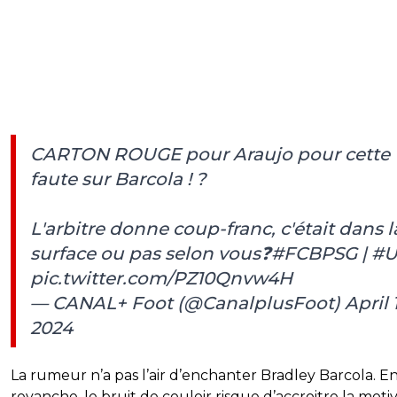
CARTON ROUGE pour Araujo pour cette
faute sur Barcola ! ?
L'arbitre donne coup-franc, c'était dans l
surface ou pas selon vous❓
#FCBPSG
|
#U
pic.twitter.com/PZ10Qnvw4H
— CANAL+ Foot (@CanalplusFoot)
April 
2024
La rumeur n’a pas l’air d’enchanter Bradley Barcola. E
revanche, le bruit de couloir risque d’accroitre la moti