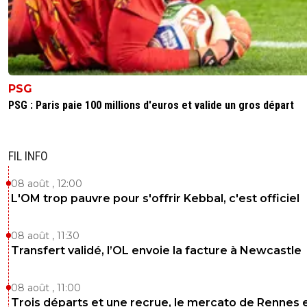
attendre.
0
+
Répondre
champion-mon-fr-re
18 avril 2025 à 19:34
+
0
le mec passe sa risible et minable existence à
PSG
confirmer ce que disait Audiard^^
https://citati
PSG : Paris paie 100 millions d'euros et valide un gros départ
celebre.leparisien.fr/citations/45695
0
+
Répondre
FIL INFO
08 août , 12:00
L'OM trop pauvre pour s'offrir Kebbal, c'est officiel
08 août , 11:30
Transfert validé, l’OL envoie la facture à Newcastle
08 août , 11:00
Trois départs et une recrue, le mercato de Rennes 