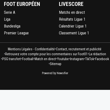
FOOT EUROPÉEN
LIVESCORE
Serie A
Matchs en direct
Liga
Résultats Ligue 1
Bundesliga
Calendrier Ligue 1
Premier League
Classement Ligue 1
•
Mentions Légales - Confidentialité
Contact, recrutement et publicité
•
•
Retrouvez votre compte pour les commentaires sur Foot01
La rédaction
•
•
•
•
•
•
•
PSG transfert
Football
Match en direct
Youtube
Instagram
TikTok
Facebook
•
Sitemap
Powered by Newsifier