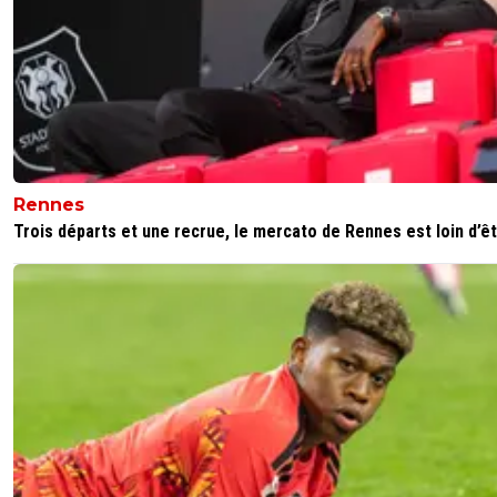
pour les insultes sur ses parents il est immunisé a
être revenu jouer deux fois à Lyon , putain t'es de 
en plus con
0
+
Répondre
parigot
18 avril 2025 à 19:34
+
1
🤣
Rennes
0
+
Répondre
Trois départs et une recrue, le mercato de Rennes est loin d’êtr
vermeer
18 avril 2025 à 18:59
+
179
Spécialiste des trucs à ne pas dire ^^ il ne se ra
plus sans doute des insultes quand Barcola est
revenu à Lyon....il faut dire qu'il ne suit l'OL que
très loin, entre ses nombreux clubs, dont il ne 
quasi-rien non plus d'ailleurs.
0
+
Répondre
sergio33
18 avril 2025 à 18:38
+
1605
Tiens... l'armée numérique de Nasser ne s'est pa