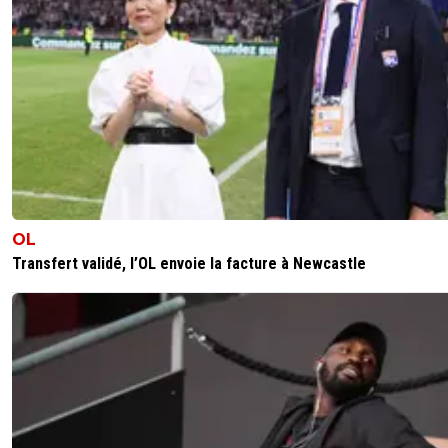
parisansgermain
20 avril 2025 à 10:18
+
6
je n'ai pas dit ça non plus
0
+
Répondre
vermeer
18 avril 2025 à 18:55
+
179
Akliouche joue plutôt sur le côté droit de mémoire, et B
Seghir à gauche.
0
+
Répondre
OL
Transfert validé, l’OL envoie la facture à Newcastle
sergio33
18 avril 2025 à 18:27
+
1605
Si jamais Barcola ne prolonge pas, il subira le même sort
Kylian Mbappé.Tous les parisiens et médias iront lui crach
dessus... et peut-être même sur ses parents.
0
+
Répondre
champion-mon-fr-re
18 avril 2025 à 18:33
+
0