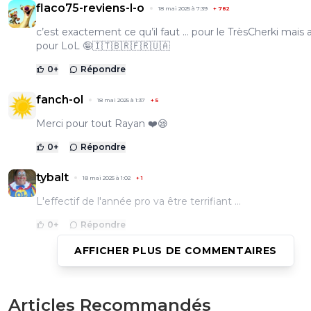
flaco75-reviens-l-o
18 mai 2025 à 7:39
+
782
c’est exactement ce qu’il faut … pour le TrèsCherki mais 
pour LoL 🤪🇮🇹🇧🇷🇫🇷🇺🇦
0
+
Répondre
fanch-ol
18 mai 2025 à 1:37
+
5
Merci pour tout Rayan ❤️😪
0
+
Répondre
tybalt
18 mai 2025 à 1:02
+
1
L'effectif de l'année pro va être terrifiant ...
0
+
Répondre
AFFICHER PLUS DE COMMENTAIRES
neo
18 mai 2025 à 00:46
+
63
"au président Textor malgré tout"Aïe ...
Articles Recommandés