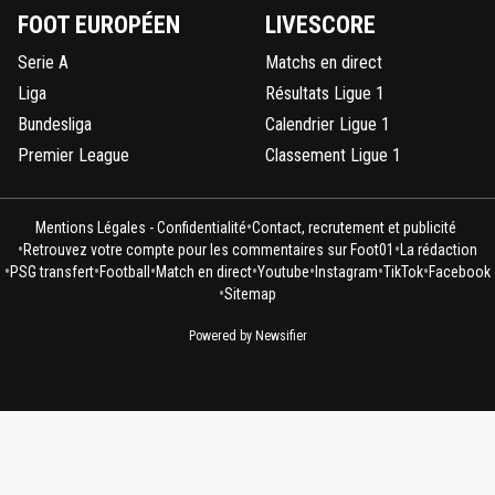
FOOT EUROPÉEN
LIVESCORE
0
+
Répondre
Serie A
Matchs en direct
on-l-a-jouer-chez-toi
18 mai 2025 à 7:58
+
530
Liga
Résultats Ligue 1
Oui la ça serait un autre joueur..
Bundesliga
Calendrier Ligue 1
0
+
Répondre
Premier League
Classement Ligue 1
tavares
18 mai 2025 à 00:28
+
0
C'est bien la 1ère fois que je suis d'accord avec to
•
Mentions Légales - Confidentialité
Contact, recrutement et publicité
faut le noter sur le calendrier c'est arrivé !!!!
•
•
Retrouvez votre compte pour les commentaires sur Foot01
La rédaction
•
•
•
•
•
•
•
PSG transfert
Football
Match en direct
Youtube
Instagram
TikTok
Facebook
0
+
Répondre
•
Sitemap
vermeer
17 mai 2025 à 23:42
+
169
Powered by Newsifier
Tu déconnes rassure-moi ^^
0
+
Répondre
douglas-alafraise-2-0
17 mai 2025 à 23:41
+
0
il ferait de l'ombre a doué,laissons eclore désir
jr!