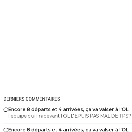
eric-gf38iste-par-d-faut
17 mai 2025 à 23:50
+
2
^^
0
+
Répondre
douglas-alafraise-2-0
17 mai 2025 à 23:40
+
0
tres bon,tout en finesse :)
0
+
Répondre
on-l-a-jouer-chez-toi
18 mai 2025 à 7:58
+
530
Ouais elle est pas mal celle là une de mes favor
0
+
Répondre
DERNIERS COMMENTAIRES
vermeer
17 mai 2025 à 23:37
+
169
Encore 8 départs et 4 arrivées, ça va valser à l'OL
😂😂😂
l equipe qui fini devant l OL DEPUIS PAS MAL DE TPS? lol. t
es tro malin toi
0
+
Répondre
Encore 8 départs et 4 arrivées, ça va valser à l'OL