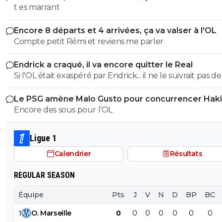
aelita-paris10
t es marrant
17 mai 2025 à 23:15
+
0
Bienvenue a Paname !! 😎
Encore 8 départs et 4 arrivées, ça va valser à l'OL
0
+
Répondre
Compte petit Rémi et reviens me parler
limax-xxl
18 mai 2025 à 9:47
+
246
Endrick a craqué, il va encore quitter le Real
Si l'OL était exaspéré par Endrick... il ne le suivrait pas de
Je crois que ton entraineur ne le veut pas (hélas).
près. Bref... Quand l'équipe sera complète... ce sera beaucoup
0
+
Répondre
Le PSG amène Malo Gusto pour concurrencer Hak
mieux.
Encore des sous pour l’OL
sergio33
17 mai 2025 à 23:17
+
1586
Tu rêves !... Cherki ne va pas bousiller sa carrière da
Ligue 1
cimetière des éléphants.En tout cas... je l'espère !
Calendrier
Résultats
0
+
Répondre
REGULAR SEASON
dijaya
18 mai 2025 à 8:17
+
2139
le cimetière des éléphants. champions de Franc
Équipe
Pts
J
V
N
D
BP
BC
coupe de France et la LDC. tu reverais d etre d
cimetière d éléphants.
1
O
.
Marseille
0
0
0
0
0
0
0