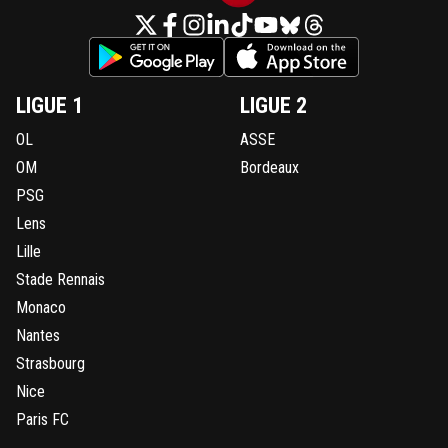
eric-gf38iste-par-d-faut
17 mai 2025 à 23:52
+
2
Je sais pas, avec leur coach, il pourrait arriver à 
un joueur VRAIMENT collectif, et la!
0
+
Répondre
LIGUE 1
LIGUE 2
sergio33
17 mai 2025 à 23:30
+
1586
OL
ASSE
Au moins... Cherki n'ira pas à l'OM.Ben ouais... o
OM
Bordeaux
donne pas du caviar aux cochons ! ^^
PSG
0
+
Répondre
Lens
Lille
aelita-paris10
17 mai 2025 à 23:26
+
0
Stade Rennais
Tkt c est le profile revé de L E il va en faire une
Monaco
machine a distribuer les ballons .😎
Nantes
0
+
Répondre
Strasbourg
on-l-a-jouer-chez-toi
18 mai 2025 à 7:56
+
530
Nice
C'est pas faux gouiri au début pas emballé, puis 
Paris FC
fini par me mettre d'accord