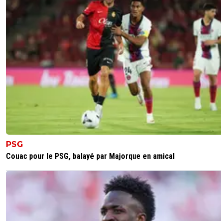
gabilegone
18 mai 2025 à 6:31
+
0
C'était le 1er à vouloir le vendre, c'est juste qu'il
pas eu d'offre.
0
+
Répondre
fab-g-ronimo
18 mai 2025 à 6:41
+
35
à 20/25 patates il partait, le problème est qu
à 15 on ne trouvait pas preneur. Il serait parti à 1
dans un obscur club turc, serait déjà oublié
aujourd'hui, l'OL aurait signé un gâchis absolu. 
bonne décision, c'est Textor qui l'a prise. Je tap
Textor quand il le mérite, tout simplement.
PSG
0
+
Répondre
Couac pour le PSG, balayé par Majorque en amical
flaco75-reviens-l-o
18 mai 2025 à 7:39
+
782
👍👍🇮🇹🇧🇷🇫🇷🇺🇦
0
+
Répondre