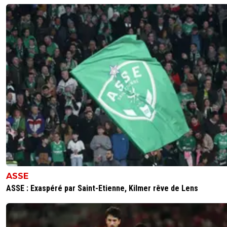
0
+
Répondre
fab-g-ronimo
18 mai 2025 à 6:28
+
35
Oui, le "Merci au président Textor malgré tout", ça f
presque tiquer, mais en vrai, s'il ne l'avait pas rete
contre son gré, l'été dernier, il n'aurait pas pu parti
l'OL la tête haute. Un mal pour un bien. Un
comportement que j'ai loué, de la part de Textor.
0
+
Répondre
bub
18 mai 2025 à 9:02
+
817
tellement vra, i Aulas avait prolongé que de 3 a
gamin de 18 ans en lui donnant 350k par mois. 
veut dire que , si il n'etait bon pas bon par la su
les 350k n'etait pas justifiés, soit que si il etait b
ASSE
seulement 3 ans ne nous permettait pas de ne
ASSE : Exaspéré par Saint-Etienne, Kilmer rêve de Lens
Heureusement Textor a récupèré l'histoire en l
prolongeant
0
+
Répondre