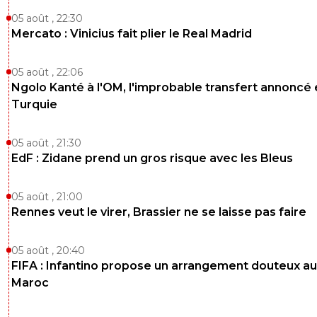
05 août , 22:30
sergio33
18 mai 2025 à 9:38
+
1586
Mercato : Vinicius fait plier le Real Madrid
T'inquiète pas pour moi.Je ne suis pas de ceux 
paniquent en gobant les conneries journalistiqu
05 août , 22:06
tu vois ce que je veux dire ! ^^
Ngolo Kanté à l'OM, l'improbable transfert annoncé
0
+
Répondre
Turquie
daniel-daniel
18 mai 2025 à 16:14
+
0
05 août , 21:30
Non mais tu devrais nuancer un peu aussi. Nou
EdF : Zidane prend un gros risque avec les Bleus
sommes pas dans une catastrophe décrite par 
journalistes mais nous ne sommes pas dans l'u
que tu décris non plus
05 août , 21:00
Rennes veut le virer, Brassier ne se laisse pas faire
0
+
Répondre
on-l-a-jouer-chez-toi
17 mai 2025 à 23:23
+
530
05 août , 20:40
FIFA : Infantino propose un arrangement douteux au
Cherki j'ai retreci les gones
Maroc
0
+
Répondre