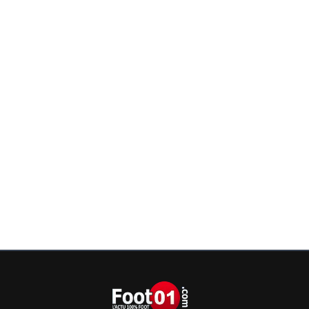
tout .
0
+
Répondre
on-l-a-jouer-chez-toi
17 mai 2025 à 23:23
+
530
Si j'étais parisiens perso j'en voudrai pas du cherki
est en bois..il fera rien avec vos milliard ya mieu
faire
0
+
Répondre
sergio33
17 mai 2025 à 23:22
+
1586
Je le vois plus du côté de Dortmund ou de Live
^^
0
+
Répondre
gabilegone
18 mai 2025 à 6:38
+
0
Comme tu voulais pas de gouiri j'imagine ^^
0
+
Répondre