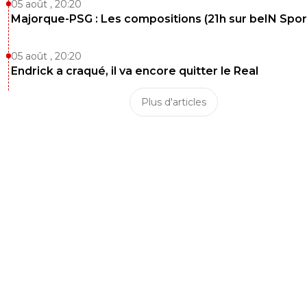
05 août , 20:20
fab-g-ronimo
18 mai 2025 à 6:32
+
35
Majorque-PSG : Les compositions (21h sur beIN Sport
C'est la 1° fois que tu me fais rire de bon coeur. Ma
continue pas, je veux pouvoir te dézinguer à ma g
05 août , 20:20
chacune de tes énormes salissures.
Endrick a craqué, il va encore quitter le Real
0
+
Répondre
Plus d'articles
on-l-a-jouer-chez-toi
18 mai 2025 à 7:57
+
530
Ah pourtant celle là c'est du recyclage ça fait 36
je la sort 😉
0
+
Répondre
fab-g-ronimo
18 mai 2025 à 17:49
+
35
Je ne suis pas derrière toi h24 non plus.
0
+
Répondre
parigot
18 mai 2025 à 00:18
+
1
😂
0
+
Répondre