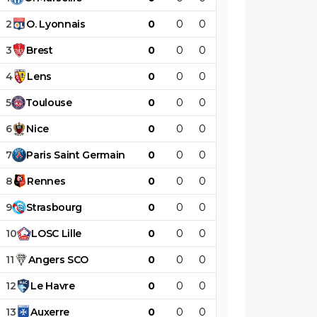
2
O
.
Lyonnais
0
0
0
0
0
0
3
Brest
0
0
0
0
0
0
4
Lens
0
0
0
0
0
0
5
Toulouse
0
0
0
0
0
0
6
Nice
0
0
0
0
0
0
7
Paris
Saint
Germain
0
0
0
0
0
0
8
Rennes
0
0
0
0
0
0
9
Strasbourg
0
0
0
0
0
0
10
LOSC
Lille
0
0
0
0
0
0
11
Angers
SCO
0
0
0
0
0
0
12
Le
Havre
0
0
0
0
0
0
13
Auxerre
0
0
0
0
0
0