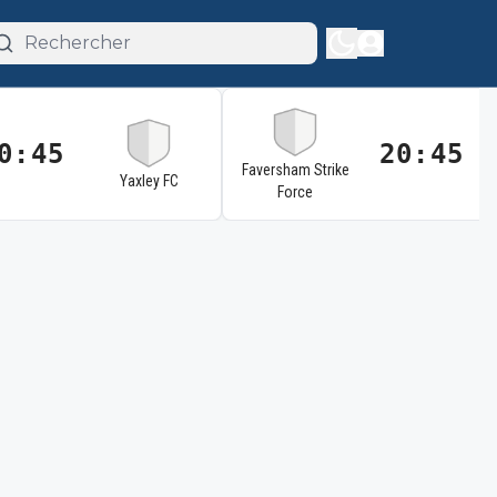
0:45
20:45
Faversham Strike
Yaxley FC
Force