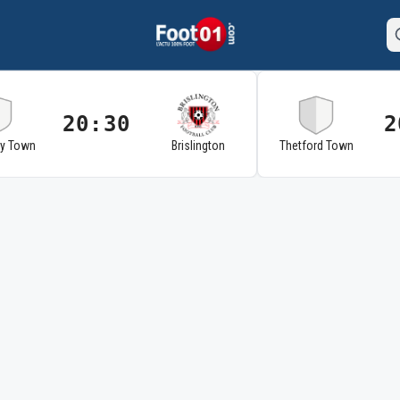
20:30
2
ry Town
Brislington
Thetford Town