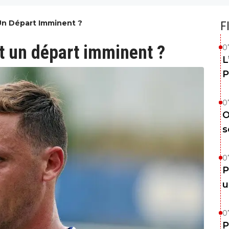
 Un Départ Imminent ?
F
nt un départ imminent ?
0
L
P
0
O
s
0
P
u
0
P