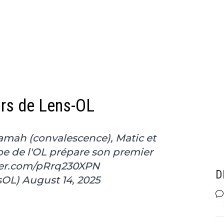
urs de Lens-OL
amah (convalescence), Matic et
e de l'OL prépare son premier
ter.com/pRrq230XPN
D
sOL)
August 14, 2025