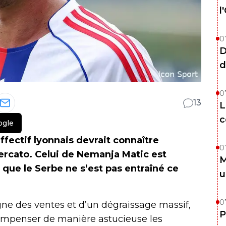
l
0
D
d
0
13
L
c
ogle
effectif lyonnais devrait connaître
0
mercato. Celui de Nemanja Matic est
M
 que le Serbe ne s’est pas entraîné ce
u
0
gne des ventes et d’un dégraissage massif,
P
ompenser de manière astucieuse les