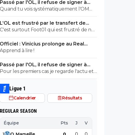
Passé par l'OL, il refuse de signer à
l'OM
Quand tu vois systématiquement l'OM
manger le mur saison après saison, il y a de
L’OL est frustré par le transfert de
quoi refuser d'y aller. ^^
Pavel Sulc
C'est surtout Foot01 qui est frustré de ne
rien savoir. ^^
Officiel : Vinicius prolonge au Real
jusqu’en 2032
Apprend à lire !
Passé par l'OL, il refuse de signer à
l'OM
Pour les premiers cas je regarde l'actu et
notamment celle du foot. Pour le dernier,
rien qu'ici il y en a pléthore. Et toi, tu es
Ligue 1
dans quel camp, les abrutis ou ceux qui
Calendrier
Résultats
viennent parler foot avec respect?
REGULAR SEASON
Équipe
Pts
J
V
N
D
BP
B
1
O
.
Marseille
0
0
0
0
0
0