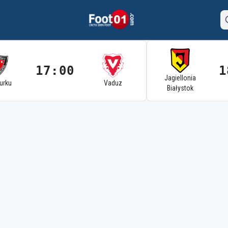
17:00
1
Jagiellonia
Turku
Vaduz
Białystok