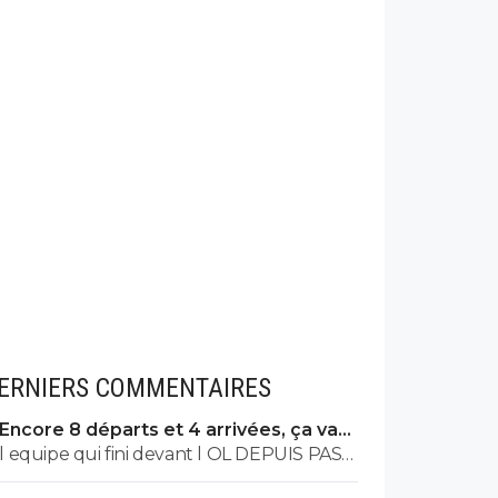
ERNIERS COMMENTAIRES
Encore 8 départs et 4 arrivées, ça va
valser à l'OL
l equipe qui fini devant l OL DEPUIS PAS
MAL DE TPS? lol. t es tro malin toi