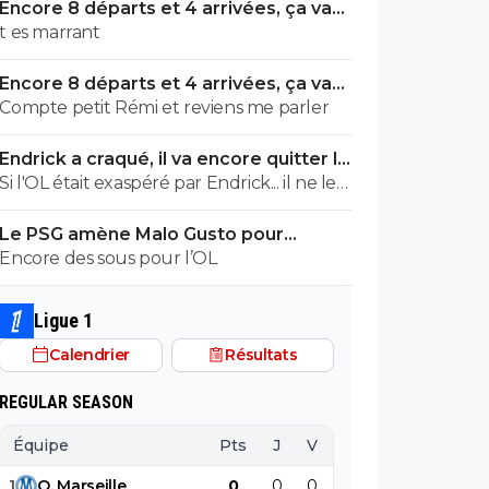
Encore 8 départs et 4 arrivées, ça va
valser à l'OL
t es marrant
Encore 8 départs et 4 arrivées, ça va
valser à l'OL
Compte petit Rémi et reviens me parler
Endrick a craqué, il va encore quitter le
Real
Si l'OL était exaspéré par Endrick... il ne le
suivrait pas de très près. Bref... Quand
Le PSG amène Malo Gusto pour
l'équipe sera complète... ce sera beaucoup
concurrencer Hakimi
Encore des sous pour l’OL
mieux.
Ligue 1
Calendrier
Résultats
REGULAR SEASON
Équipe
Pts
J
V
N
D
BP
B
1
O
.
Marseille
0
0
0
0
0
0