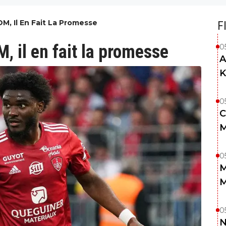
M, Il En Fait La Promesse
F
M, il en fait la promesse
0
A
K
0
C
M
0
M
M
0
N