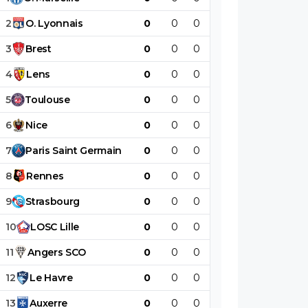
2
O
.
Lyonnais
0
0
0
0
0
0
3
Brest
0
0
0
0
0
0
4
Lens
0
0
0
0
0
0
5
Toulouse
0
0
0
0
0
0
6
Nice
0
0
0
0
0
0
7
Paris
Saint
Germain
0
0
0
0
0
0
8
Rennes
0
0
0
0
0
0
9
Strasbourg
0
0
0
0
0
0
10
LOSC
Lille
0
0
0
0
0
0
11
Angers
SCO
0
0
0
0
0
0
12
Le
Havre
0
0
0
0
0
0
13
Auxerre
0
0
0
0
0
0