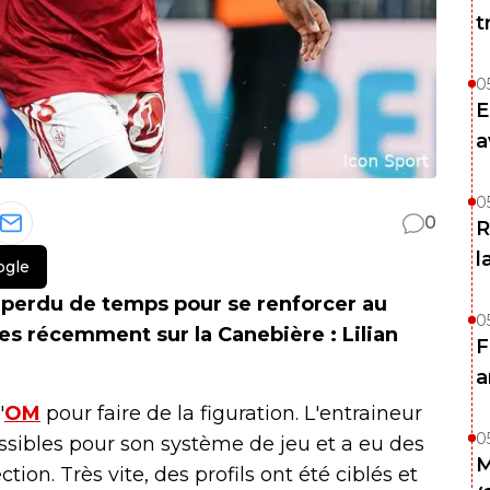
t
0
E
a
0
0
R
l
ogle
 perdu de temps pour se renforcer au
0
es récemment sur la Canebière : Lilian
F
a
'
OM
pour faire de la figuration. L'entraineur
0
ossibles pour son système de jeu et a eu des
M
ction. Très vite, des profils ont été ciblés et