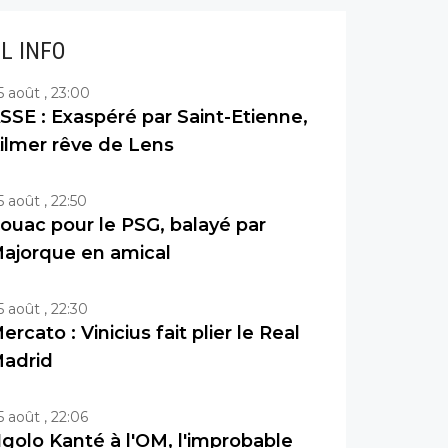
IL INFO
5 août , 23:00
SSE : Exaspéré par Saint-Etienne,
ilmer rêve de Lens
5 août , 22:50
ouac pour le PSG, balayé par
ajorque en amical
5 août , 22:30
ercato : Vinicius fait plier le Real
adrid
5 août , 22:06
golo Kanté à l'OM, l'improbable