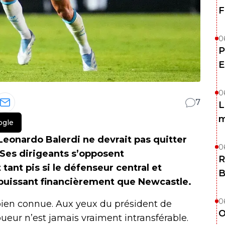
F
0
P
E
0
7
L
m
ogle
 Leonardo Balerdi ne devrait pas quitter
0
 Ses dirigeants s’opposent
R
ant pis si le défenseur central et
B
i puissant financièrement que Newcastle.
0
 bien connue. Aux yeux du président de
O
oueur n’est jamais vraiment intransférable.