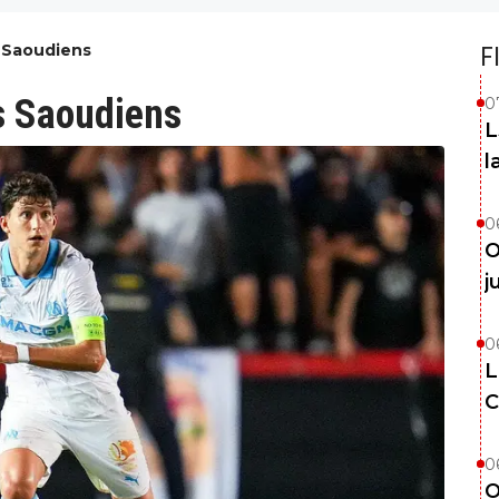
 Saoudiens
F
s Saoudiens
0
L
l
0
O
j
0
L
C
0
O