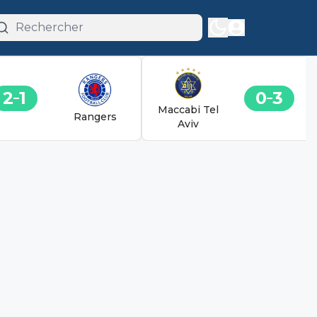
2
1
0
3
Maccabi Tel
Rangers
Aviv