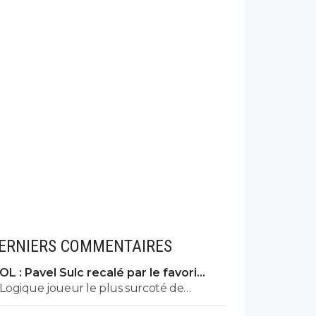
ERNIERS COMMENTAIRES
OL : Pavel Sulc recalé par le favori
numéro 1 du mercato
Logique joueur le plus surcoté de
l'effectif il faut le vendre absolument il