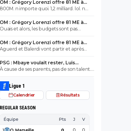
OM : Grégory Lorenzi offre 81 ME à
vaudra plus rien l'année prochaine
Frank McCourt
800M. n importe quoi. 1,2 milliard. lol. n
importe quoi
OM : Grégory Lorenzi offre 81 ME à
Frank McCourt
Ouais et alors, les budgets sont pas
comparable 😅
OM : Grégory Lorenzi offre 81 ME à
Frank McCourt
Aguerd et Balerdi vont partir et après
c'est fini. A moins d'une offre irrefusable.
PSG : Mbaye voulait rester, Luis
Avec ça on va arriver a a peu près a 120 m
Enrique l'a convaincu
À cause de ses parents, pas de son talent.
avec les salaires économisés
Encore un joueur avec entourage nocif.
Ligue 1
Calendrier
Résultats
REGULAR SEASON
Équipe
Pts
J
V
N
D
BP
B
1
O
.
Marseille
0
0
0
0
0
0