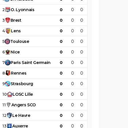
2
O
.
Lyonnais
0
0
0
0
0
0
3
Brest
0
0
0
0
0
0
4
Lens
0
0
0
0
0
0
5
Toulouse
0
0
0
0
0
0
6
Nice
0
0
0
0
0
0
7
Paris
Saint
Germain
0
0
0
0
0
0
8
Rennes
0
0
0
0
0
0
9
Strasbourg
0
0
0
0
0
0
10
LOSC
Lille
0
0
0
0
0
0
11
Angers
SCO
0
0
0
0
0
0
12
Le
Havre
0
0
0
0
0
0
13
Auxerre
0
0
0
0
0
0