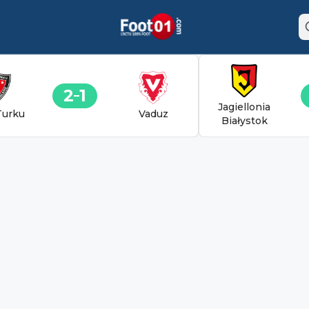
2
1
Jagiellonia
Turku
Vaduz
Białystok