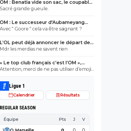
OM : Benatia vide son sac, le coupable
prend cher
Sacré grande gueule.
OM : Le successeur d'Aubameyang
déniché en Belgique
Avec " Goore " cela va être saignant ?
L’OL peut déjà annoncer le départ de
Fonseca
Mdr les merdias ne savent rien
« Le top club français c’est l’OM »,
Adidas bouscule le PSG
Attention, merci de ne pas utiliser d’emojis
en la présence de Raymond Q qui a un
traumatisme de l enfance lié à ces
Ligue 1
derniers; pour le soutenir, vous pouvez
Calendrier
Résultats
adhérer à son association se prétendant
faire partie d’une « élite » littéraire se
REGULAR SEASON
refusant catégoriquement l utilisation d
emojis bien trop populaire à son goût et
Équipe
Pts
J
V
N
D
BP
B
surtout incompréhensible pour ses gros
1
O
.
Marseille
0
0
0
0
0
0