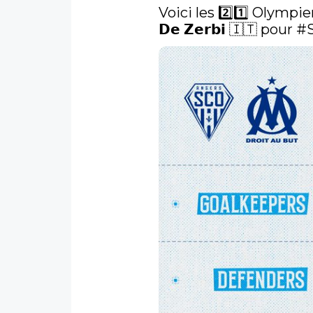
Voici les 2️⃣1️⃣ Olympien
𝗗𝗲 𝗭𝗲𝗿𝗯𝗶 🇮🇹 pour 
#