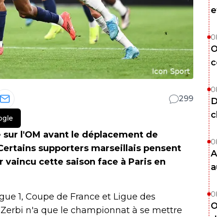
e
0
O
c
0
299
D
c
ogle
 sur l'OM avant le déplacement de
0
Certains supporters marseillais pensent
A
r vaincu cette saison face à Paris en
a
0
gue 1, Coupe de France et Ligue des
O
Zerbi n'a que le championnat à se mettre