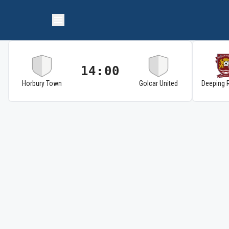
14:00
Horbury Town
Golcar United
Deeping 