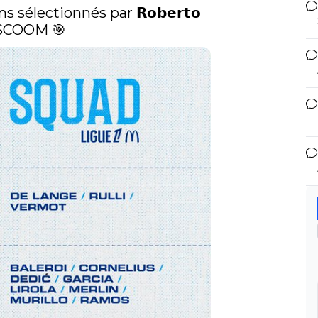
s sélectionnés par 𝗥𝗼𝗯𝗲𝗿𝘁𝗼 
SCOOM
 🎯 