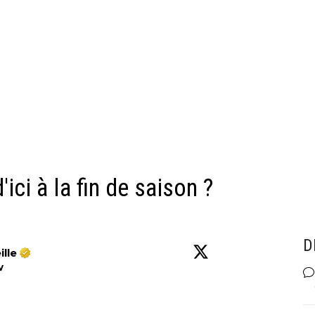
ici à la fin de saison ?
D
lle
w