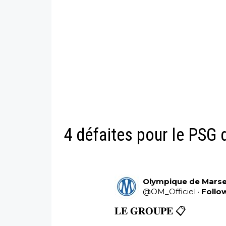
4 défaites pour le PSG d'
Olympique de Marsei
@
OM_Officiel
·
Follo
𝐋𝐄 𝐆𝐑𝐎𝐔𝐏𝐄 📋
