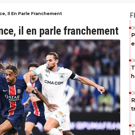
e, Il En Parle Franchement
F
ce, il en parle franchement
0
P
e
0
T
h
0
R
t
0
T