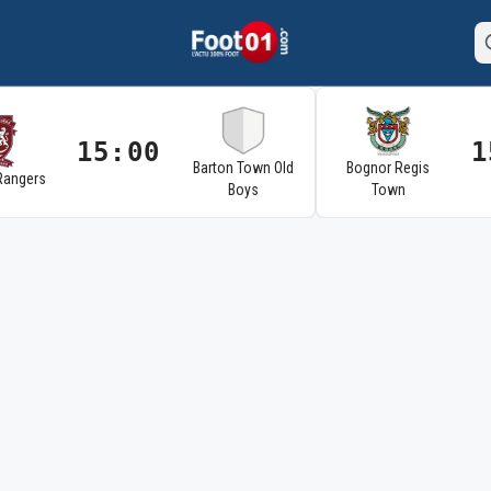
15:00
1
Barton Town Old
Bognor Regis
Rangers
Boys
Town