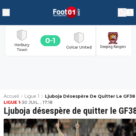
0
1
1
Horbury
Deeping Rangers
Golcar United
Town
Accueil
Ligue 1
Ljuboja Désespère De Quitter Le GF38
LIGUE 1
•
30 JUIL. , 17:18
Ljuboja désespère de quitter le GF3