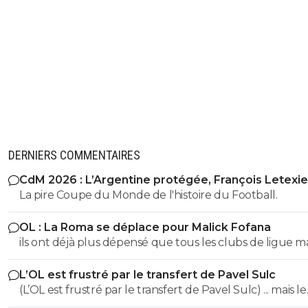
DERNIERS COMMENTAIRES
CdM 2026 : L’Argentine protégée, François Letexie
pris cher
La pire Coupe du Monde de l'histoire du Football.
OL : La Roma se déplace pour Malick Fofana
ils ont déjà plus dépensé que tous les clubs de ligue 
réunis hors quatar.. ils veulent juste profitez au maxi
L’OL est frustré par le transfert de Pavel Sulc
des clubs qui sont beaucoup plus mal lotis qu'eux c'est 
(L’OL est frustré par le transfert de Pavel Sulc) ... mais le
du plus fort tout simplement..
public aussi commence a être frustré ... la vente de ces