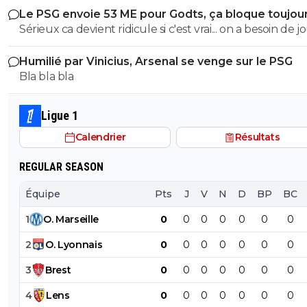
Le PSG envoie 53 ME pour Godts, ça bloque toujou
"excellents" joueurs dont fait partie Pavel Sulc ... pour
Sérieux ca devient ridicule si c'est vrai... on a besoin de 
récupérer quoi ? qui? À un moment donné il faudra bi
pour la supercoupe ! sérieux a 5 ou 7M€ pres, go !!
arriver a construire dans le long terme... et avec , seul
Humilié par Vinicius, Arsenal se venge sur le PSG
avec , une équipe régulière ça finira par payer, mais là pour
Bla bla bla
l'instant, ???
Ligue 1
Calendrier
Résultats
REGULAR SEASON
Équipe
Pts
J
V
N
D
BP
BC
1
O
.
Marseille
0
0
0
0
0
0
0
2
O
.
Lyonnais
0
0
0
0
0
0
0
3
Brest
0
0
0
0
0
0
0
4
Lens
0
0
0
0
0
0
0