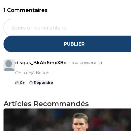
1 Commentaires
PUBLIER
disqus_BkAb6mxX8o
31 juillet 2010 à 11:45
+
0
On a déjà Bellion .;
0
+
Répondre
Articles Recommandés