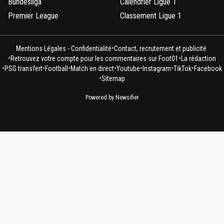
Bundesliga
Calendrier Ligue 1
Premier League
Classement Ligue 1
•
Mentions Légales - Confidentialité
Contact, recrutement et publicité
•
•
Retrouvez votre compte pour les commentaires sur Foot01
La rédaction
•
•
•
•
•
•
•
PSG transfert
Football
Match en direct
Youtube
Instagram
TikTok
Facebook
•
Sitemap
Powered by Newsifier