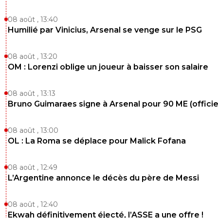
08 août , 13:40
Humilié par Vinicius, Arsenal se venge sur le PSG
08 août , 13:20
OM : Lorenzi oblige un joueur à baisser son salaire
08 août , 13:13
Bruno Guimaraes signe à Arsenal pour 90 ME (officie
08 août , 13:00
OL : La Roma se déplace pour Malick Fofana
08 août , 12:49
L’Argentine annonce le décès du père de Messi
08 août , 12:40
Ekwah définitivement éjecté, l’ASSE a une offre !