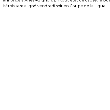
annoncé à Arles-Avignon. En tout état de cause, le bu
isérois sera aligné vendredi soir en Coupe de la Ligue.