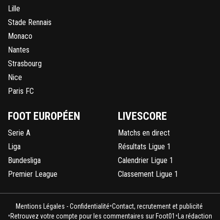
L'année prochaine en vise le titré de champions
Lille
0
+
Répondre
Stade Rennais
Monaco
spaceman-spiff
30 avril 2020 à 15:19
+
0
Nantes
Vise un Bescherelle plutôt...
Strasbourg
0
+
Répondre
Nice
raazzelwonder
Paris FC
30 avril 2020 à 14:00
+
0
Lol
FOOT EUROPÉEN
LIVESCORE
0
+
Répondre
Serie A
Matchs en direct
ol4u2-c2mainquetoutcommence
Liga
Résultats Ligue 1
30 avril 2020 à 13:50
+
0
Bundesliga
Calendrier Ligue 1
Bon va falloir que cela s’arrête. Notre Prez a clairement
annoncé à maintes reprises que l’OL pouvait se passer d
Premier League
Classement Ligue 1
saison en LDC. Alors on laisse les autres se faire defoncer
except le PSG ) on rigole avec les potes quelques binouz
on revient en 21/22
•
Mentions Légales - Confidentialité
Contact, recrutement et publicité
•
•
Retrouvez votre compte pour les commentaires sur Foot01
La rédaction
0
+
Répondre