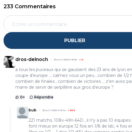
233 Commentaires
PUBLIER
dros-delnoch
30 avril 2020 à 18:05
+
0
a tous les puceaux qui se gaussent des 23 ans de lyon e
coupe d'europe ..; calmez vous un peu , combien de 1/2 f
combien de finales , combien de victoires ... z'en avez pa
marre de servir de serpillère aux gros d'europe ?
0
+
Répondre
bub
30 avril 2020 à 18:44
+
822
221 matchs, 108v-49n-64D , il n'y a pas 10 équipes 
font mieux en europe.12 fois en 1/8 de ldc, 4 fois e