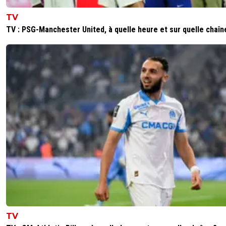
Non ..du tout vue la saison qu'a fait Lyon je tro
TV
miraculeux qu'il soit 6eme ou 7eme
TV : PSG-Manchester United, à quelle heure et sur quelle chaîn
0
+
Répondre
bub
30 avril 2020 à 18:51
+
822
miraciuleux d'être 6eme avec la 3eme attaque 
4eme défense ? moi je trouve plutôt miracule
d'être 2eme avec la 4eme attaque et 6eme d
0
+
Répondre
jean-roucas69
30 avril 2020 à 18:32
+
0
3/4 de la saison.......
0
+
Répondre
on-l-a-jouer-chez-toi
30 avril 2020 à 19:31
+
531
Pour ta gouverne mieux vaut gagner 6 matchs 
que 1 match 6 a zéro...tu saisis ?^^
TV
0
+
Répondre