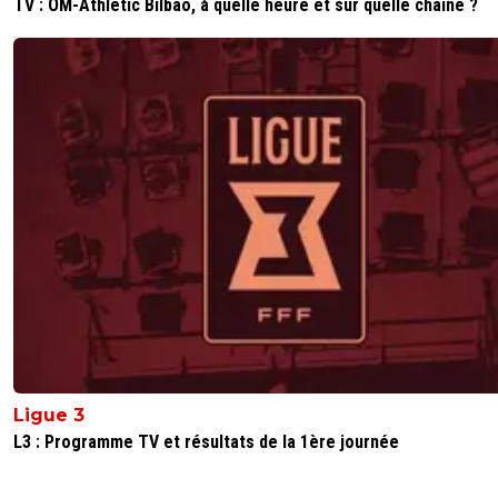
TV : OM-Athletic Bilbao, à quelle heure et sur quelle chaîne ?
on-l-a-jouer-chez-toi
30 avril 2020 à 19:32
+
531
Ça reste plus de la moitié ,la majorité l'emporte
toujours
0
+
Répondre
bub
30 avril 2020 à 14:53
+
822
1) aujourd'hui, réponse de la LFP à la FFF. Qui gouverne 
priori LFP dépend de FFF.2) la logique de l'attribution de 
5eme et 6eme place : Nice et reims , car 2 matchs (PS
et PSG-Ol) qui ne les concernaient pas ne sont pas joués.
un 3eme puisque Strasbourg avec une victoire 4-0 contr
PSG était 6emeEn revanche OL et ASSE dehors alors qu'
avaient leur sort dans leurs mains3) peut-être considèrent
que les matchs contre le PSG sont perdus d'avance dan
cas Reims et Nice n'ont pas joué 28 mais 29 matchs, puis
Ligue 3
devaient encore les jouer. Dans ce cas le quotient chang
et Montpellier redeviennent europeensEnfin, moi
L3 : Programme TV et résultats de la 1ère journée
contrairement à d'autres lyonnais, je veux être au moins 
Et je sais qu'on jouera la coupe d'Europe l'année prochai