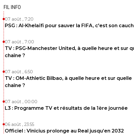
n'en déplaise à beaucoup qui pensaient enfin purger 23 
FIL INFO
frustration.
0
+
Répondre
07 août , 7:20
PSG : Al-Khelaïfi pour sauver la FIFA, c'est son cau
on-l-a-jouer-chez-toi
30 avril 2020 à 16:32
+
531
07 août , 7:00
Vs astra giurgiu vous l'avez joué ??Culotter d'appel
joue seulement pour pouvoir se targuer de qualifi
TV : PSG-Manchester United, à quelle heure et sur q
consécutive...c'est petit. .. venant de l'OL rien d'é
chaîne ?
0
+
Répondre
07 août , 6:50
bub
30 avril 2020 à 18:48
+
822
TV : OM-Athletic Bilbao, à quelle heure et sur quelle
toi tu ne retiens que la défaite d'Astra de ces 23
chaîne ?
c'est pourtant 221 matchs, 108v, 49n-64D. Tu 
comparer à l'OM sur ces 23 ans.je peux te parle
07 août , 00:00
Limassol ou bolislav. ou des 8 derniers matchs
L3 : Programme TV et résultats de la 1ère journée
LDc (8 défaites) ou d'EL (1n 7def). t'en veux en
j'en ai plein en réserve
06 août , 23:55
0
+
Répondre
Officiel : Vinicius prolonge au Real jusqu’en 2032