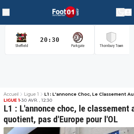
20:30
2
Sheffield
Parkgate
Thornbury Town
Accueil
Ligue 1
L1 : L'annonce Choc, Le Classement Au
LIGUE 1
•
30 AVR. , 12:30
Quotient, Pas D'Europe Pour L'OL
L1 : L'annonce choc, le classement 
quotient, pas d'Europe pour l'OL