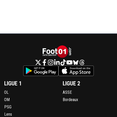
qui peine contre des gosses de 17 ans, mais que t
penses voir gagner la L1 en mettant la moitié de l
titulaire.
0
+
Répondre
on-l-a-jouer-chez-toi
30 avril 2020 à 16:37
+
531
Il y a bien des Lyonnais qui pensaient avoir une
blanche ..Il y a bien des Lyonnais qui pensait av
repêchage de l'eufa ...Il y a bien des Lyonnais q
pense que Lyon est un plus grand club que l'OM
Partant de la .....Libre a chacun de penser
0
+
Répondre
alexandre-du-52
30 avril 2020 à 13:52
+
0
LIGUE 1
LIGUE 2
Au pire Paris 1 et Lyon 2eme Lannes prochaine avec 38
OL
ASSE
0
+
Répondre
OM
Bordeaux
PSG
alexandre-du-52
30 avril 2020 à 13:50
+
0
Lens