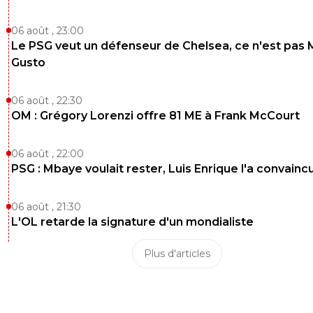
on-l-a-jouer-chez-toi
30 avril 2020 à 19:32
+
531
Non maribor aussi
06 août , 23:00
Le PSG veut un défenseur de Chelsea, ce n'est pas 
0
+
Répondre
Gusto
bub
30 avril 2020 à 19:38
+
822
06 août , 22:30
dommage l'année de Maribor on va en 16eme
d'UEFA .Sais tu que sur ces 23 ans on a gagné 
OM : Grégory Lorenzi offre 81 ME à Frank McCourt
de matchs en ldc (61) que vous en avez joué (6
0
+
Répondre
06 août , 22:00
PSG : Mbaye voulait rester, Luis Enrique l'a convainc
on-l-a-jouer-chez-toi
30 avril 2020 à 19:46
+
531
Ou vs bruges je m'en rappel comme hier jolie 
06 août , 21:30
dhorrzsso et vous vous faire sortir vs Bologne 
L'OL retarde la signature d'un mondialiste
sorti en demi
Plus d'articles
0
+
Répondre
luxcifer
30 avril 2020 à 15:02
+
0
Le 1 c'est simple. Tout le foot professionnel est