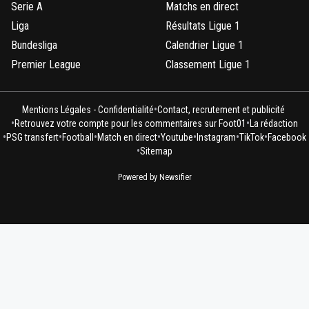
Serie A
Matchs en direct
Liga
Résultats Ligue 1
Bundesliga
Calendrier Ligue 1
Premier League
Classement Ligue 1
•
Mentions Légales - Confidentialité
Contact, recrutement et publicité
•
•
Retrouvez votre compte pour les commentaires sur Foot01
La rédaction
•
•
•
•
•
•
•
PSG transfert
Football
Match en direct
Youtube
Instagram
TikTok
Facebook
•
Sitemap
Powered by Newsifier