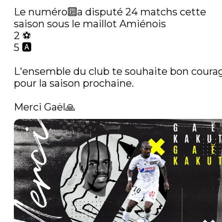
Le numéro🔟a disputé 24 matchs cette 
saison sous le maillot Amiénois

2 ⚽️

5 🅰️

L'ensemble du club te souhaite bon courag
pour la saison prochaine.

Merci Gaël🙏 