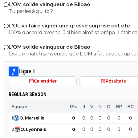
L'OM solide vainqueur de Bilbao
Tu parles à qui toi?
L'OL va faire signer une grosse surprise cet été
100% d'accord avec toi. J'ai bien aimé sa prépa. Il était c
de mettre de l'impact physique, de la puissance. On a besoin
L'OM solide vainqueur de Bilbao
de Morton en pointe basse pour équilibrer l'équipe. Et i
Oui un match sans enjeu que L OM a fait beaucoup to
un profil plus créatif en 8, comme Merah... ou Natey !
a 2 -1 il a fait rentrer que des jeunes
Ligue 1
Calendrier
Résultats
REGULAR SEASON
Équipe
Pts
J
V
N
D
BP
BC
1
O
.
Marseille
0
0
0
0
0
0
0
2
O
.
Lyonnais
0
0
0
0
0
0
0