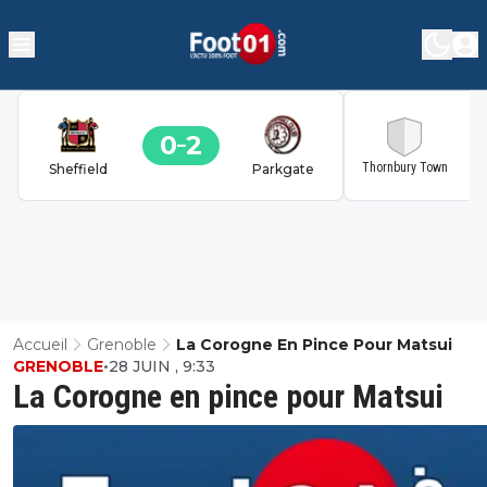
0
2
2
Thornbury Town
Sheffield
Parkgate
Accueil
Grenoble
La Corogne En Pince Pour Matsui
GRENOBLE
•
28 JUIN , 9:33
La Corogne en pince pour Matsui