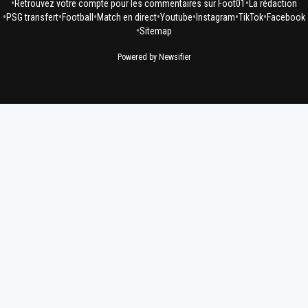
•
•
Retrouvez votre compte pour les commentaires sur Foot01
La rédaction
•
•
•
•
•
•
•
PSG transfert
Football
Match en direct
Youtube
Instagram
TikTok
Facebook
•
Sitemap
Powered by Newsifier