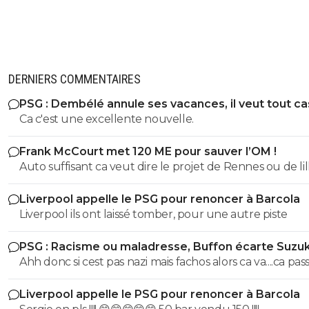
DERNIERS COMMENTAIRES
PSG : Dembélé annule ses vacances, il veut tout c
Ca c'est une excellente nouvelle.
Frank McCourt met 120 ME pour sauver l’OM !
Auto suffisant ca veut dire le projet de Rennes ou de lil
savoir vendre tes meilleur éléments chaques année p
Liverpool appelle le PSG pour renoncer à Barcola
pouvoir justement t'auto suffire .. perso non merci je p
Liverpool ils ont laissé tomber, pour une autre piste
etre ambitieux garder les meilleurs éléments et envoye
caillasse quitte a se tromper de temps en temps ca arrive
PSG : Racisme ou maladresse, Buffon écarte Suzuk
mais mac court na pas les épaules pour L'OM il aurait d
Ahh donc si cest pas nazi mais fachos alors ca va....ca passe
racheter nantes ou nice ou bordeaux pas L'OM ..
Liverpool appelle le PSG pour renoncer à Barcola