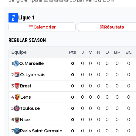
Sergio en pls !!!! 😄😄😄😄😄 50 bar vendu 150 !!!!
Ligue 1
Calendrier
Résultats
REGULAR SEASON
Équipe
Pts
J
V
N
D
BP
BC
1
O
.
Marseille
0
0
0
0
0
0
0
2
O
.
Lyonnais
0
0
0
0
0
0
0
3
Brest
0
0
0
0
0
0
0
4
Lens
0
0
0
0
0
0
0
5
Toulouse
0
0
0
0
0
0
0
6
Nice
0
0
0
0
0
0
0
7
Paris
Saint
Germain
0
0
0
0
0
0
0