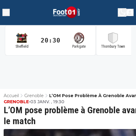
20:30
2
Sheffield
Parkgate
Thornbury Town
Accueil
Grenoble
L’OM Pose Problème À Grenoble Ava
GRENOBLE
•
03 JANV. , 19:30
Match
L’OM pose problème à Grenoble ava
le match