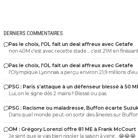
La question est réglée, vu qu'ils ne sont pas en L2
je crois)..
0
+
Répondre
ulkita
03 janvier 2015 à 19:36
+
0
DERNIERS COMMENTAIRES
Ah ouais, c'est vrai qu'ils se sont fait enfler sév
Pas le choix, l'OL fait un deal affreux avec Getafe
le japonais, j'avais oublié.Ça ne changera rien à 
non 40M c'est avec recette stade ... c'est 21M en finissant
sort.
et en sortant en 8eme alors que marseile c'est 53M jus
0
+
Répondre
Pas le choix, l'OL fait un deal affreux avec Getafe
recette uefa
l'Olympique Lyonnais a perçu environ 21,9 millions d'eu
schirrermathieu
03 janvier 2015 à 19:38
+
0
droits TV et de primes versés directement par l'UEFA e
Encore pire, ça finira en 4 ou 5-0
PSG : Paris s’attaque à un défenseur blessé à 50 M
finissant 1er des poules et en sortant en 8eme. contre 
Lui, on le signe dès 2 mains !! Blessé ou pas.
pour marseille en ldc en etant sortie direct Le montant des
0
+
Répondre
40M de 2025/2026 c'est avec la billetterie et recette st
ulkita
03 janvier 2015 à 19:39
+
0
PSG : Racisme ou maladresse, Buffon écarte Suzuk
Dans quel monde peut-on sortir des âneries sur Buffon
Au velodrome oui, mais sur le champ de patate
dire qu'il est raciste? Buffon connait très bien Suzuki ce
de chances à mon avis.Mais Marseille passera 
même.
OM : Grégory Lorenzi offre 81 ME à Frank McCourt
dernier évoluant Parme, l'un de sclubs cher à Buffon
Je sent que je vais bien rigoler la saison à venir…😂😂😂
(puisqu'il y a débuté). Vous ne vous dites juste pas qu'il 