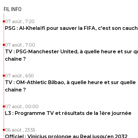
jo-c-v-ni
FIL INFO
03 janvier 2015 à 19:37
+
0
Avranches 1 - 0 LorientNO COMMENT !!
07 août , 7:20
PSG : Al-Khelaïfi pour sauver la FIFA, c'est son cau
0
+
Répondre
07 août , 7:00
jo-c-v-ni
TV : PSG-Manchester United, à quelle heure et sur q
03 janvier 2015 à 19:37
+
0
chaîne ?
Attention Quevilly passe le tour :D
0
+
Répondre
07 août , 6:50
TV : OM-Athletic Bilbao, à quelle heure et sur quelle
ulkita
03 janvier 2015 à 19:33
+
0
chaîne ?
"Une chose est sûre, on ne se présentera pas en victime.
»Quand tu joues en ligue 2 et que tu es un club en carton
07 août , 00:00
es une victime par définition.Marseille va s'amuser avec 
L3 : Programme TV et résultats de la 1ère journée
0
+
Répondre
06 août , 23:55
disqus_U4xzHXds6o
03 janvier 2015 à 20:49
+
0
Officiel : Vinicius prolonge au Real jusqu’en 2032