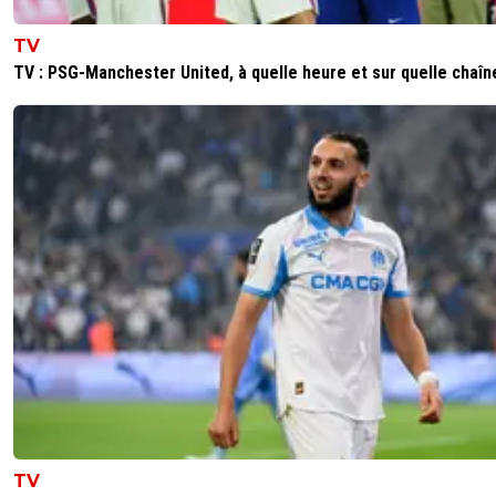
un jeune tranferé d un autre continent qui ne j
pas les 6 premiers mois ca arrive partout mais il
TV
qu a l om que ca choque
TV : PSG-Manchester United, à quelle heure et sur quelle chaîn
0
+
Répondre
scrum
03 janvier 2015 à 20:27
+
0
Le prix c'est entre 6 et 10, mais vu qu'il était en
propriété c'est dur d'y voir clair!
0
+
Répondre
parisestmagik2
03 janvier 2015 à 20:38
+
0
Ouais ça parlait plus de 10 sur les dernières rume
N'empeche que sacré histoire quand meme
0
+
Répondre
disqus_ND1sBkUJOW
03 janvier 2015 à 19:38
+
0
L'OM a laché la CDL pourquoi pas la CDF ?
TV
0
+
Répondre