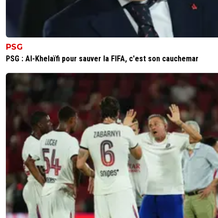
l'OM :)
0
+
Répondre
disqus_U4xzHXds6o
03 janvier 2015 à 21:02
+
0
PSG
il a l aire plus heureux que lavezzi en tout cas
PSG : Al-Khelaïfi pour sauver la FIFA, c'est son cauchemar
0
+
Répondre
disqus_ND1sBkUJOW
03 janvier 2015 à 19:57
+
0
On peut le comprendre le pauvre ^^
0
+
Répondre
parisestmagik2
03 janvier 2015 à 19:58
+
0
Tu m etonnes mais 10M quand meme ... si l O
de l oseille la dessus ..
0
+
Répondre
disqus_U4xzHXds6o
03 janvier 2015 à 20:46
+
0