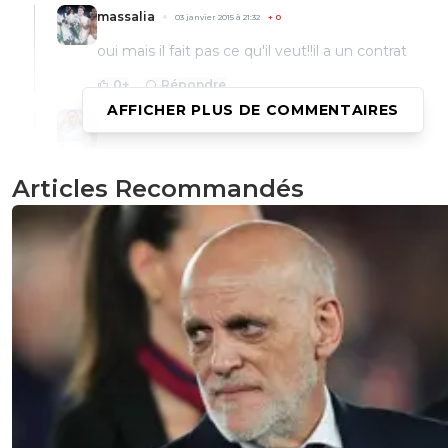
massalia
03 janvier 2015 à 21:32
+
0
oui mais il fait pas ce qu'il veut!!il a un contrat
0
+
Répondre
AFFICHER PLUS DE COMMENTAIRES
dj-dj-caramba
03 janvier 2015 à 20:58
+
0
Et pourtant quand tu regardes les objectifs match
résumé la semaine de l'équipe, il n'a pas l'air de vi
Articles Recommandés
calvaire ^^Il rigole très souvent et Bielsa discut
très souvent avec :)
0
+
Répondre
disqus_U4xzHXds6o
03 janvier 2015 à 21:00
+
0
l om est devant et ca plait pas que veux tu ^^
0
+
Répondre
dj-dj-caramba
03 janvier 2015 à 21:00
+
0
J'avoue ^^ Pourtant c'est pas compliqué de voi
quel état est le joueur. Il faut juste aller sur le si