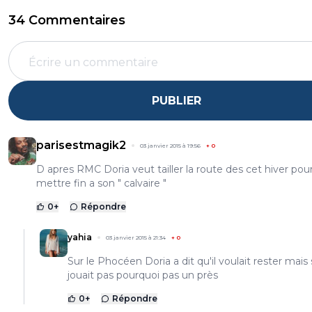
34 Commentaires
PUBLIER
parisestmagik2
03 janvier 2015 à 19:56
+
0
D apres RMC Doria veut tailler la route des cet hiver pou
mettre fin a son " calvaire "
0
+
Répondre
yahia
03 janvier 2015 à 21:34
+
0
Sur le Phocéen Doria a dit qu'il voulait rester mais si
jouait pas pourquoi pas un près
0
+
Répondre