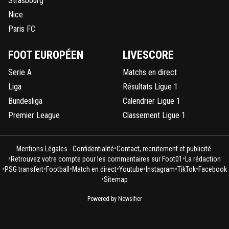
Strasbourg
Nice
Paris FC
FOOT EUROPÉEN
LIVESCORE
Serie A
Matchs en direct
Liga
Résultats Ligue 1
Bundesliga
Calendrier Ligue 1
Premier League
Classement Ligue 1
•
Mentions Légales - Confidentialité
Contact, recrutement et publicité
•
•
Retrouvez votre compte pour les commentaires sur Foot01
La rédaction
•
•
•
•
•
•
•
PSG transfert
Football
Match en direct
Youtube
Instagram
TikTok
Facebook
•
Sitemap
Powered by Newsifier