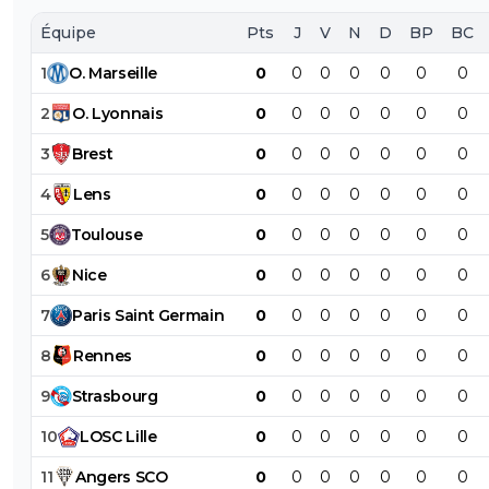
Équipe
Pts
J
V
N
D
BP
BC
1
O
.
Marseille
0
0
0
0
0
0
0
2
O
.
Lyonnais
0
0
0
0
0
0
0
3
Brest
0
0
0
0
0
0
0
4
Lens
0
0
0
0
0
0
0
5
Toulouse
0
0
0
0
0
0
0
6
Nice
0
0
0
0
0
0
0
7
Paris
Saint
Germain
0
0
0
0
0
0
0
8
Rennes
0
0
0
0
0
0
0
9
Strasbourg
0
0
0
0
0
0
0
10
LOSC
Lille
0
0
0
0
0
0
0
11
Angers
SCO
0
0
0
0
0
0
0