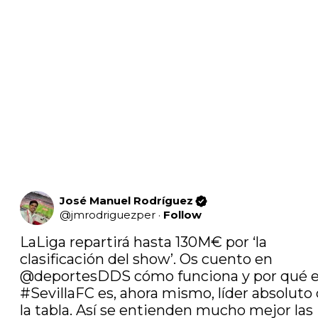
José Manuel Rodríguez
@
jmrodriguezper
·
Follow
LaLiga repartirá hasta 130M€ por ‘la 
clasificación del show’. Os cuento en 
@deportesDDS
#SevillaFC
 es, ahora mismo, líder absoluto 
la tabla. Así se entienden mucho mejor las 