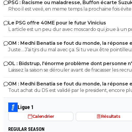
PSG : Racisme ou maladresse, Buffon écarte Suzuk
Rhoo il est vexé, en meme temps la prochaine fois évite
rentrer dans des sujet complexe ou ton niveau de
Le PSG offre 40ME pour le futur Vinicius
connaissance ne dépasse pas l'enseignement secondair
L article est un peu dur avec moscardo qui joue à un p
veux faire le malin mais tu te retrouves a chaque
plus compliqué pour se mettre en valeur surtout qua
commentaire là tête entre le carrelage et ma semelle ..
OM : Medhi Benatia se fout du monde, la réponse 
fais face à la concurrence des milieux actuels titulaires, 
pauvre guignol
violente
Juste… J’ai tjrs du mal avec ça. Si tu veux être pointilleu
logique que ce joueur de 20 ans soit prêté pour s ague
etc…oui Mais c’est pas eux qui courent (ou pas) sur le te
en attendant son tour et prendre du temps de jeu, po
OL : Bidstrup, l'énorme problème dont personne n
aussi…
il n a pas encore floppé, c est encore trop tôt pour le
parler
Laissez la saison se dérouler avant de fracasser les recr
déterminer
OM : Medhi Benatia se fout du monde, la réponse 
violente
Tout achat du DS est validé par le president, encore pl
quand ce president est la depuis plus de 5ans et que c e
qui a signé les accords avec l UEFA. On peut reprocher à
Ligue 1
Benatia le choix de certains joueurs, ou certaines décisi
Calendrier
Résultats
sportif, mais le financier etait du ressort de Longoria.
REGULAR SEASON