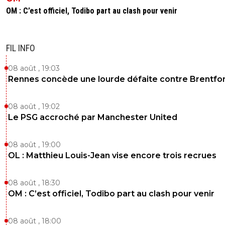
0
+
Répondre
OM : C’est officiel, Todibo part au clash pour venir
limax-xxl
08 février 2018 à 21:30
+
246
Moi je n'ai pas pu y aller ce soir mais je regarde 
FIL INFO
match sur eurosport2
08 août , 19:03
0
+
Répondre
Rennes concède une lourde défaite contre Brentfo
eric-gf38iste-par-d-faut
09 février 2018 à 8:47
+
2
08 août , 19:02
les lueurs se sont tues! :D
Le PSG accroché par Manchester United
0
+
Répondre
eric-gf38iste-par-d-faut
08 février 2018 à 21:35
+
2
08 août , 19:00
OL : Matthieu Louis-Jean vise encore trois recrues
On a goinfré nos occases.... c'est cash l'addition
0
+
Répondre
08 août , 18:30
OM : C’est officiel, Todibo part au clash pour venir
eric-gf38iste-par-d-faut
08 février 2018 à 21:34
+
2
J'ai pas accès aux chaînes françaises y a que le
08 août , 18:00
streaming et ça m'emmerde. ..