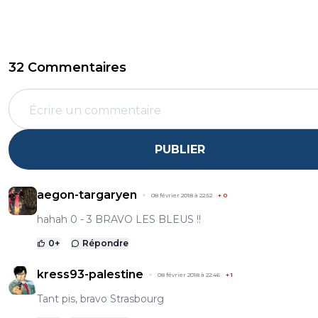
32 Commentaires
PUBLIER
aegon-targaryen
08 février 2018 à 22:52
+
0
hahah 0 - 3 BRAVO LES BLEUS !!
0
+
Répondre
kress93-palestine
08 février 2018 à 22:46
+
1
Tant pis, bravo Strasbourg