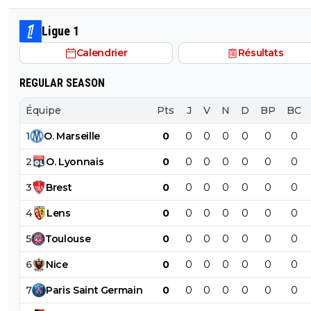
feront plus la même erreur, surtout que Slot est plus la , i
feront plus la même erreur
Ligue 1
Calendrier
Résultats
REGULAR SEASON
Équipe
Pts
J
V
N
D
BP
BC
1
O
.
Marseille
0
0
0
0
0
0
0
2
O
.
Lyonnais
0
0
0
0
0
0
0
3
Brest
0
0
0
0
0
0
0
4
Lens
0
0
0
0
0
0
0
5
Toulouse
0
0
0
0
0
0
0
6
Nice
0
0
0
0
0
0
0
7
Paris
Saint
Germain
0
0
0
0
0
0
0