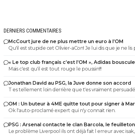
Grenoble c'est pas Bourg en Bresse hein! On a
fierté ^^
0
+
Répondre
DERNIERS COMMENTAIRES
kress93-palestine
08 février 2018 à 20:36
+
1
McCourt jure de ne plus mettre un euro à l’OM
GRENOBLEEEEEEEEEEEEEEEEEEEEEEEEEEEEEEEE
Qu'il est stupide cet Olivier-aCon! Je lui dis que je ne lis 
EEEE :)
ses commentaires puérils avec des émojis et il continue
0
+
Répondre
« Le top club français c’est l’OM », Adidas bouscule
me répondre avec ses petites images de gogol. Ça pro
PSG
Mais c'est qu'il est tout rouge le poussin!!!
bien ce que je dis, on voit tout de suite qu'on a affaire à
eric-gf38iste-par-d-faut
08 février 2018 à 20:40
+
2
teubé.^^
^^ je suis absent!.....
Jonathan David au PSG, la Juve donne son accord
T es tellement loin derrière que t'es vraiment persuadé
0
+
Répondre
etre premier...^^ T'as lu l article ?
OM : Un buteur à 4ME quitte tout pour signer à Mar
Ok l'auto-proclamé expert qui n'y connait rien.
PSG : Arsenal contacte le clan Barcola, le feuilleton
relancé
Le problème Liverpool ils ont déjà fait l erreur avec isak, 