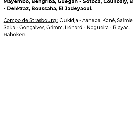
Mayembo, Bengriba, Guégan - Sotoca, Coulibaly, 
- Delétraz, Boussaha, El Jadeyaoui.
Compo de Strasbourg :
Oukidja - Aaneba, Koné, Salmie
Seka - Gonçalves, Grimm, Liénard - Nogueira - Blayac,
Bahoken.