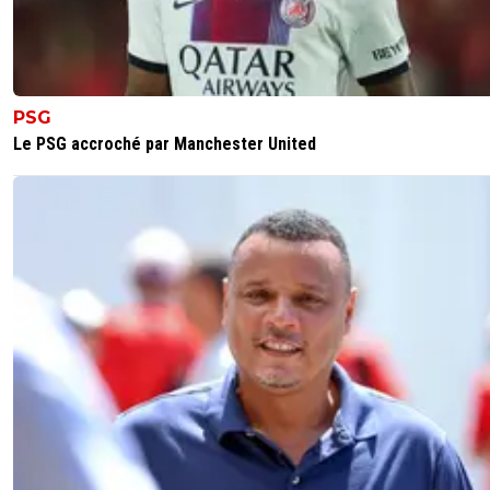
0
+
Répondre
eric-gf38iste-par-d-faut
08 février 2018 à 21:32
+
2
PSG
:-(
Le PSG accroché par Manchester United
0
+
Répondre
limax-xxl
08 février 2018 à 21:31
+
246
Fais chi*********
0
+
Répondre
eric-gf38iste-par-d-faut
08 février 2018 à 21:01
+
2
Le cul bordé de choucroute déjà!
0
+
Répondre
kress93-palestine
08 février 2018 à 21:18
+
1
T'y es pas allé ?