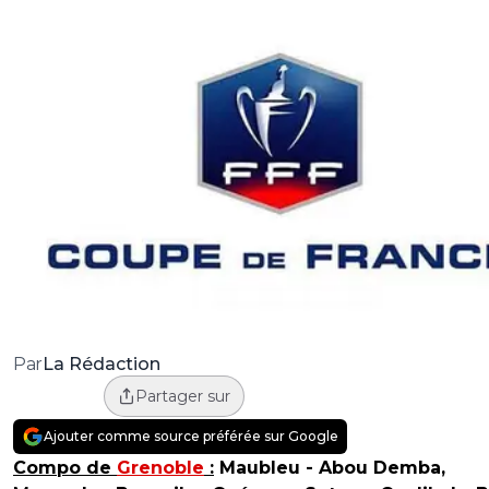
La Rédaction
Par
Partager sur
Ajouter comme source préférée sur Google
Compo de
Grenoble
:
Maubleu - Abou Demba,