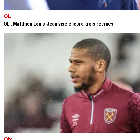
0
+
Répondre
OL
eric-gf38iste-par-d-faut
08 février 2018 à 21:19
+
2
OL : Matthieu Louis-Jean vise encore trois recrues
Je suis à Zürich je te rappelles ^^
0
+
Répondre
kress93-palestine
08 février 2018 à 21:20
+
1
Oup's, j'avais pas compris en fait :D
0
+
Répondre
eric-gf38iste-par-d-faut
08 février 2018 à 21:26
+
2
J'ai deux amis d'enfance qui m'envoient des b
match "live" ^^
0
+
Répondre
kress93-palestine
08 février 2018 à 21:46
+
1
Sympa, moi je vois juste la lueur du stade au loi
OM