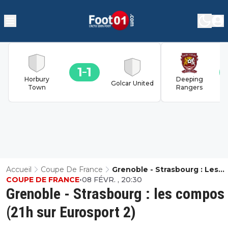
1
1
Horbury
Deeping
Golcar United
Town
Rangers
Accueil
Coupe De France
Grenoble - Strasbourg : Les
COUPE DE FRANCE
•
08 FÉVR. , 20:30
Compos (21h Sur Eurosport 2)
Grenoble - Strasbourg : les compos
(21h sur Eurosport 2)