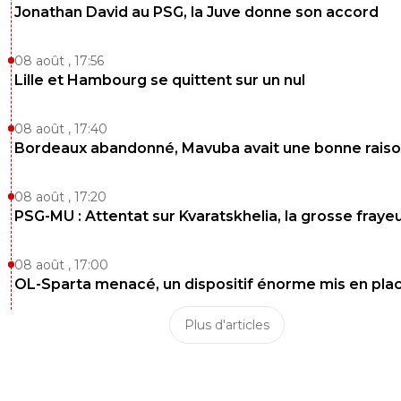
Jonathan David au PSG, la Juve donne son accord
0
+
Répondre
08 août , 17:56
aegon-targaryen
08 février 2018 à 20:54
+
0
Lille et Hambourg se quittent sur un nul
Utilise la Marseillaise pour une pub de voiture...
0
+
Répondre
08 août , 17:40
Bordeaux abandonné, Mavuba avait une bonne rais
go-west
08 février 2018 à 20:49
+
7
Pas de Terrier ?
08 août , 17:20
PSG-MU : Attentat sur Kvaratskhelia, la grosse fraye
0
+
Répondre
aegon-targaryen
08 août , 17:00
08 février 2018 à 20:51
+
0
OL-Sparta menacé, un dispositif énorme mis en pla
remplaçant
Plus d'articles
0
+
Répondre
disqus_rmRW1jU324
08 février 2018 à 20:50
+
0
vu ses dernières prestations...