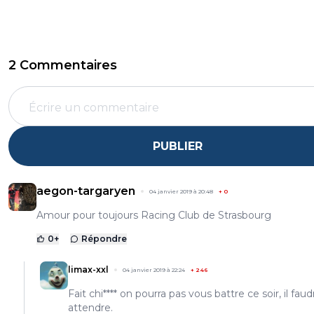
2 Commentaires
PUBLIER
aegon-targaryen
04 janvier 2019 à 20:48
+
0
Amour pour toujours Racing Club de Strasbourg
0
+
Répondre
limax-xxl
04 janvier 2019 à 22:24
+
246
Fait chi**** on pourra pas vous battre ce soir, il faud
attendre.