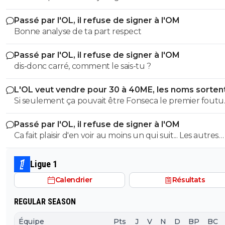
du foot. Pour le dernier, rien qu'ici il y en a pléthore. Et toi, tu
Passé par l'OL, il refuse de signer à l'OM
es dans quel camp, les abrutis ou ceux qui viennent pa
Bonne analyse de ta part respect
foot avec respect?
Passé par l'OL, il refuse de signer à l'OM
dis-donc carré, comment le sais-tu ?
L'OL veut vendre pour 30 à 40ME, les noms sorten
Si seulement ça pouvait être Fonseca le premier foutu
dehors, l'OL et ce très bon effectif s'en porterait tout de
Passé par l'OL, il refuse de signer à l'OM
mieux
Ca fait plaisir d'en voir au moins un qui suit... Les autres
doivent être des abrutis de supporters non ?
Ligue 1
Calendrier
Résultats
REGULAR SEASON
Équipe
Pts
J
V
N
D
BP
BC