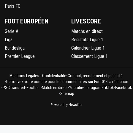
Paris FC
FOOT EUROPÉEN
LIVESCORE
Serie A
Matchs en direct
Liga
Résultats Ligue 1
Bundesliga
Calendrier Ligue 1
Premier League
Classement Ligue 1
•
Mentions Légales - Confidentialité
Contact, recrutement et publicité
•
•
Retrouvez votre compte pour les commentaires sur Foot01
La rédaction
•
•
•
•
•
•
•
PSG transfert
Football
Match en direct
Youtube
Instagram
TikTok
Facebook
•
Sitemap
Powered by Newsifier