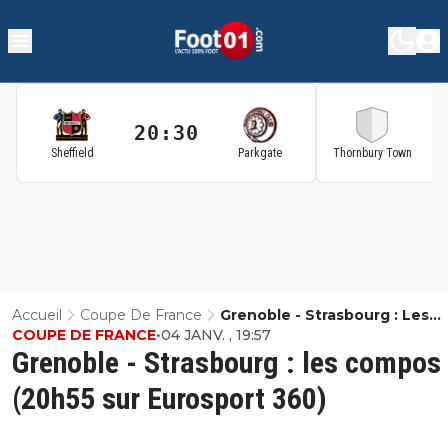
20:30
2
Sheffield
Parkgate
Thornbury Town
Accueil
Coupe De France
Grenoble - Strasbourg : Les
COUPE DE FRANCE
•
04 JANV. , 19:57
Compos (20h55 Sur Eurosport
Grenoble - Strasbourg : les compos
(20h55 sur Eurosport 360)