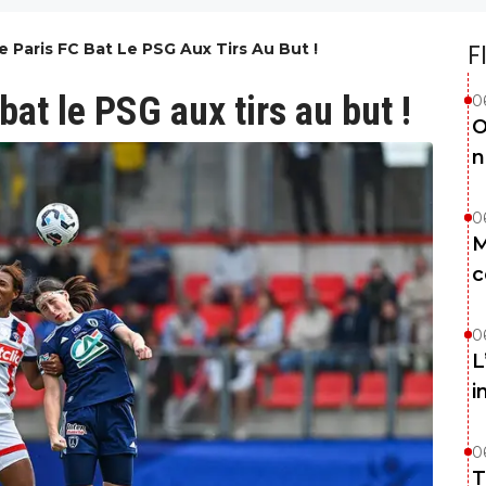
e Paris FC Bat Le PSG Aux Tirs Au But !
F
bat le PSG aux tirs au but !
0
O
n
0
M
c
0
L
i
0
T