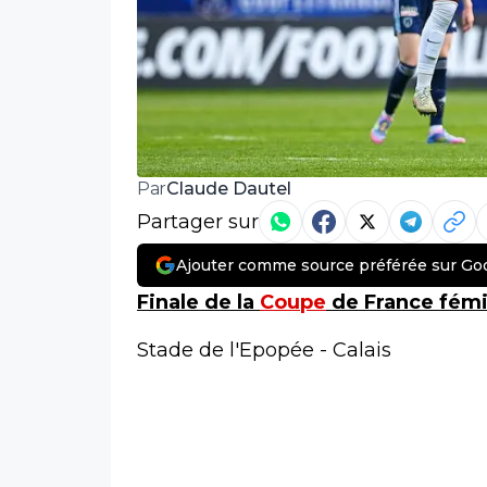
Claude Dautel
Par
Partager sur
Ajouter comme source préférée sur Go
Finale de la
Coupe
de France fém
Stade de l'Epopée - Calais