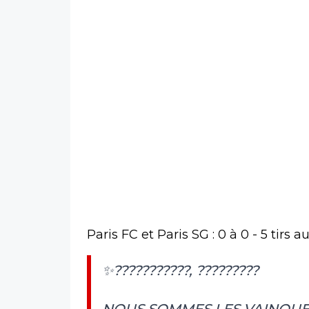
Paris FC et Paris SG : 0 à 0 - 5 tirs a
✨???????????, ?????????
NOUS SOMMES LES VAINQUE