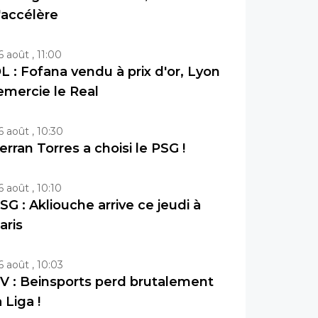
'accélère
6 août , 11:00
L : Fofana vendu à prix d'or, Lyon
emercie le Real
6 août , 10:30
erran Torres a choisi le PSG !
6 août , 10:10
SG : Akliouche arrive ce jeudi à
aris
6 août , 10:03
V : Beinsports perd brutalement
a Liga !