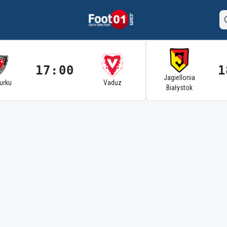
17:00
1
Jagiellonia
Turku
Vaduz
Białystok