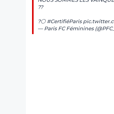
??
?⚪️
#CertifiéParis
pic.twitte
— Paris FC Féminines (@PFC