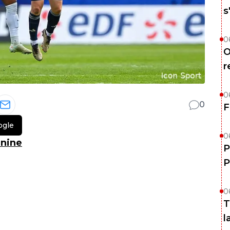
s
0
O
r
0
0
F
ogle
0
inine
P
P
0
T
l