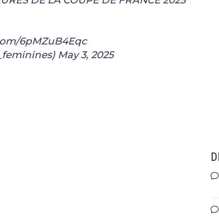
r.com/6pMZuB4Eqc
_feminines)
May 3, 2025
D