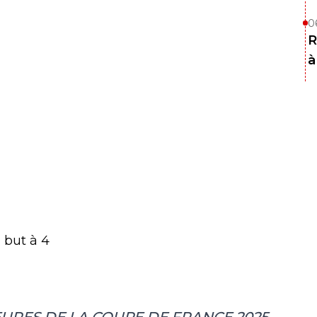
0
R
à
u but à 4
URES DE LA COUPE DE FRANCE 2025