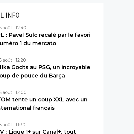
IL INFO
6 août , 12:40
L : Pavel Sulc recalé par le favori
uméro 1 du mercato
6 août , 12:20
Ika Godts au PSG, un incroyable
oup de pouce du Barça
6 août , 12:00
’OM tente un coup XXL avec un
nternational français
6 août , 11:30
V : Ligue 1+ sur Canal+, tout