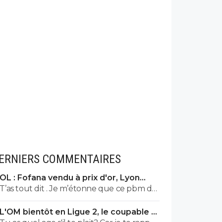
ERNIERS COMMENTAIRES
OL : Fofana vendu à prix d'or, Lyon
remercie le Real
T’as tout dit . Je m’étonne que ce pbm de
mensonge d’âge systématique des
L'OM bientôt en Ligue 2, le coupable a
africains ne soit pas plus débattu et
un nom