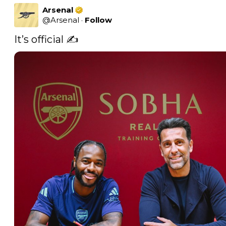
Arsenal
@
Arsenal
·
Follow
It’s official ✍️