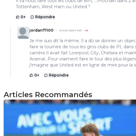
Il va nous faire tous les clubs de BPL ...Prochain dans 2 an
Tottenham, West Ham ou United ?
0
+
Répondre
jordan71100
31 août 2024 à 9:37
+
5
Je me suis dit la même. Il a dû se donner un objecti
faire la tournée de tous les gros clubs de PL dans 
carrière.Il avait fait Liverpool, City, Chelsea et mai
Arsenal...Pour vraiment faire le tour des plus légen
j'imagine que United est en ligne de mire pour la 
0
+
Répondre
Articles Recommandés