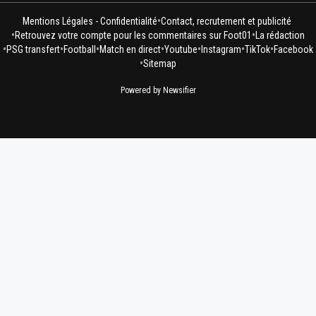
•
Mentions Légales - Confidentialité
Contact, recrutement et publicité
•
•
Retrouvez votre compte pour les commentaires sur Foot01
La rédaction
•
•
•
•
•
•
•
PSG transfert
Football
Match en direct
Youtube
Instagram
TikTok
Facebook
•
Sitemap
Powered by Newsifier