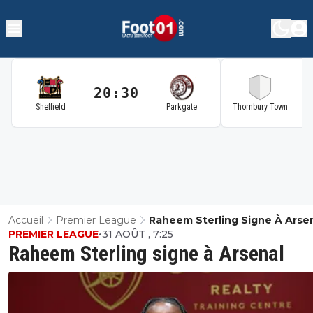
20:30
2
Sheffield
Parkgate
Thornbury Town
Accueil
Premier League
Raheem Sterling Signe À Arse
PREMIER LEAGUE
•
31 AOÛT , 7:25
Raheem Sterling signe à Arsenal