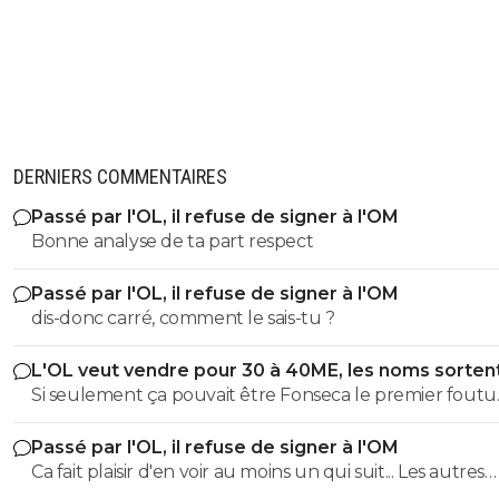
DERNIERS COMMENTAIRES
Passé par l'OL, il refuse de signer à l'OM
Bonne analyse de ta part respect
Passé par l'OL, il refuse de signer à l'OM
dis-donc carré, comment le sais-tu ?
L'OL veut vendre pour 30 à 40ME, les noms sorten
Si seulement ça pouvait être Fonseca le premier foutu
dehors, l'OL et ce très bon effectif s'en porterait tout de
Passé par l'OL, il refuse de signer à l'OM
mieux
Ca fait plaisir d'en voir au moins un qui suit... Les autres
doivent être des abrutis de supporters non ?