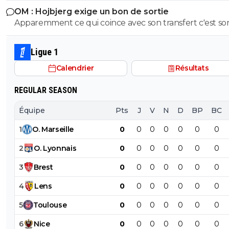
OM : Hojbjerg exige un bon de sortie
Apparemment ce qui coince avec son transfert c'est so
salaire. S'il veut vraiment partir, il sait quoi faire.
Ligue 1
Calendrier
Résultats
REGULAR SEASON
Équipe
Pts
J
V
N
D
BP
BC
1
O
.
Marseille
0
0
0
0
0
0
0
2
O
.
Lyonnais
0
0
0
0
0
0
0
3
Brest
0
0
0
0
0
0
0
4
Lens
0
0
0
0
0
0
0
5
Toulouse
0
0
0
0
0
0
0
6
Nice
0
0
0
0
0
0
0